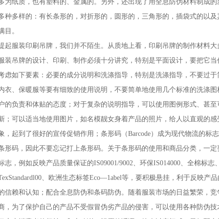
多为纸质，也有塑料的、金属的。另外，还出现了用全息防伪材料制成的
多种多样的：有长条形的，对折形的，圆形的，三角形的，插袋式的以及
满目。
提起服装印刷吊牌，我们并不陌生。从质地上看，印刷吊牌的制作材料大
服装吊牌的设计、印刷、制作必须十分讲究，特别是平面设计，要把它当
考虑如下要素：必要的成分说明和洗涤指导，特别是洗涤指导，不要过于
内衣、保暖服等要有细致的使用说明，不要简单地使用几个标准的洗涤图
户的负责和体贴的态度；对于复杂的说明指导，可以使用图例形式、甚至
新；可以适当地使用图片，如名模靓女身着产品的照片，给人以直观的感
象，起到了很好的宣传促销作用；条形码（Barcode）成为现代物流的
条形码，因此不要忘记打上条形码。关于条形码的使用和商品分类，一定
标志，例如反映产品质量保证的IS09001/9002、环保IS014000、全棉
TexStandardl00、欧洲生态标签Eco—1abel等，要积极悬挂，利于
的信赖和认知；配合全息防伪和条码防伪。随着服装市场的日益繁荣，竞
商，为了保护自己的产品不受假冒伪劣产品的侵害，可以使用各种防伪技