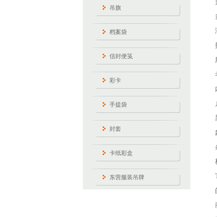
吊旗
档案袋
信封便笺
彩卡
手提袋
封套
卡纸彩盒
东营服装吊牌