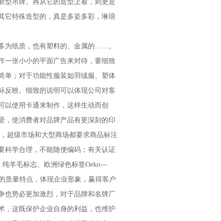
新型吊牌。再从它的造型上看，则更是
其它特殊造型的，真是多姿多彩，琳琅
多为纸质，也有塑料的、金属的……。
作一张小小的平面广告来对待，要细致
简单；对于功能性服装如羽绒服、塑体
标反映。细致的说明可以体现公司对客
可以使用卡通来制作，这样生动而创
受，使消费者对品牌产品有更深刻的印
标志，超级市场和大型商场都要求商品标注
要科学合理，不能随便编码；有关认证
标志、纯羊毛标志、欧洲绿色标签Oeko—
反映产品的质量特点，体现企业形象，赢得客户
争也势必更加激烈，对于品牌和名牌厂
术，这既保护企业自身的利益，也维护