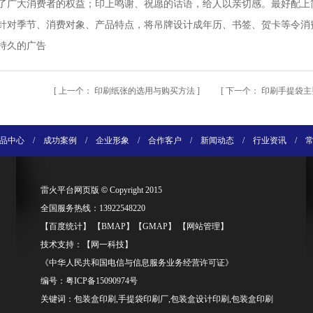
了广大消费者的权益；印上鸣谢、祝愿的话语，给人以亲切感。最好配上
针对季节、消费对象、产品特点，将吊牌设计成年历、书签、贺卡等令消
持久的广告
[
上一个：
印刷纸张的选用与购买方法
] [
下一个：
印刷手提袋主
品中心
/
成功案例
/
企业形象
/
合作客户
/
新闻动态
/
行业资讯
/
雷火平台网页版
©
Copyright 2015
全国服务热线：13922548220
【
百度统计
】 【
BMAP
】【
GMAP
】 【
网站管理
】
技术支持：【
网一科技
】
《中华人民共和国电信与信息服务业务经营许可证》
编号：
粤ICP备15090974号
关键词：包装盒印刷,手提袋印刷厂,包装盒设计印刷,包装盒印刷