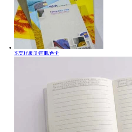
东莞样板册/画册/色卡