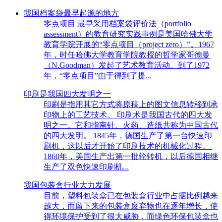
我国档案袋最早起源的地方
零点项目 最早采用档案袋评价法（portfolio
assessment）的教育研究实践事例是美国哈佛大学
教育学院开展的“零点项目（project zero）”。1967
年，时任哈佛大学教育学院教授的哲学家哥德曼
（N.Goodman）发起了艺术教育活动。到了1972
年，“零点项目”由于得到了提...
印刷是我国四大发明之一
印刷是指用其它方式将原稿上的图文信息转移到承
印物上的工艺技术。 印刷术是我国古代的四大发
明之一。它和指南针、火药、造纸共称为中国古代
的四大发明。 1845年，德国生产了第一台快速印
刷机，这以后才开始了印刷技术的机械化过程。
1860年，美国生产出第一批轮转机，以后德国相继
生产了双色快速印刷机...
我国包装盒行业大力发展
目前，塑料包装盒已在包装盒行业中占据比例越来
越大，而留下来的包装盒废弃物也在逐年增长，使
得环境保护受到了很大威胁，而绿色环保包装盒也