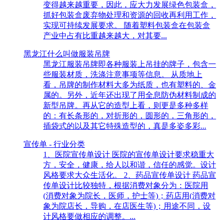
变得越来越重要，因此，应大力发展绿色包装盒，
抓好包装盒废弃物处理和资源的回收再利用工作，
实现可持续发展要求。 随着塑料包装盒在包装盒
产业中占有比重越来越大，对其要...
黑龙江什么叫做服装吊牌
黑龙江服装吊牌即各种服装上吊挂的牌子，包含一
些服装材质，洗涤注意事项等信息。 从质地上
看，吊牌的制作材料大多为纸质，也有塑料的、金
属的。另外，近年还出现了用全息防伪材料制成的
新型吊牌。再从它的造型上看，则更是多种多样
的：有长条形的，对折形的，圆形的，三角形的，
插袋式的以及其它特殊造型的，真是多姿多彩...
宣传单 - 行业分类
1、医院宣传单设计 医院的宣传单设计要求稳重大
方，安全，健康，给人以和谐，信任的感觉。设计
风格要求大众生活化。 2、药品宣传单设计 药品宣
传单设计比较独特，根据消费对象分为：医院用
(消费对象为院长，医师，护士等)；药店用(消费对
象为院店长，导购，在店医生等)；用途不同，设
计风格要做相应的调整。...