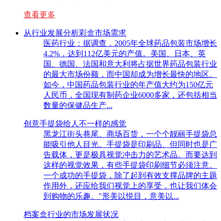
查看更多
从行业发展分析彩盒市场需求
医药行业：据调查，2005年全球药品包装市场增长
4.2%，达到112亿美元的产值。美国、日本、英
国、德国、法国和意大利将占据世界药品包装行业
的最大市场份额，而中国却成为增长最快的地区。
如今，中国药品包装行业的年产值大约为150亿元
人民币，全国现有制药企业6000多家，还包括相当
数量的保健品生产...
创意手提袋给人不一样的感觉
黑龙江街头巷尾、商场百货，一个个靓丽手提袋总
能吸引他人目光。手提袋是印刷品、但同时也是广
告载体，更是极具视觉冲击力的艺术品。而要达到
这样的视觉效果，有些手提袋印刷细节必须注意。
一个成功的手提袋，除了起到有效支撑品牌的主题
作用外，还应给我们视觉上的享受，也让我们体会
到购物的乐趣。"形美以悦目，意美以...
档案盒行业的市场发展状况