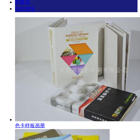
档案袋
信封便笺
色卡样板画册