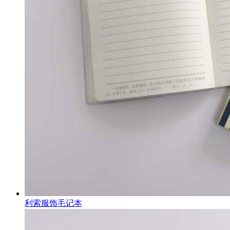
利索服饰毛记本