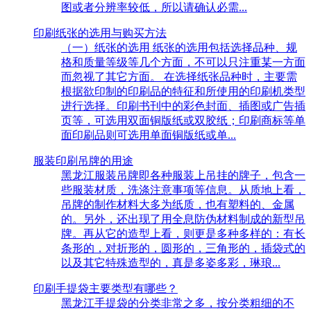
图或者分辨率较低，所以请确认必需...
印刷纸张的选用与购买方法
（一）纸张的选用 纸张的选用包括选择品种、规
格和质量等级等几个方面，不可以只注重某一方面
而忽视了其它方面。 在选择纸张品种时，主要需
根据欲印制的印刷品的特征和所使用的印刷机类型
进行选择。印刷书刊中的彩色封面、插图或广告插
页等，可选用双面铜版纸或双胶纸；印刷商标等单
面印刷品则可选用单面铜版纸或单...
服装印刷吊牌的用途
黑龙江服装吊牌即各种服装上吊挂的牌子，包含一
些服装材质，洗涤注意事项等信息。从质地上看，
吊牌的制作材料大多为纸质，也有塑料的、金属
的。另外，还出现了用全息防伪材料制成的新型吊
牌。再从它的造型上看，则更是多种多样的：有长
条形的，对折形的，圆形的，三角形的，插袋式的
以及其它特殊造型的，真是多姿多彩，琳琅...
印刷手提袋主要类型有哪些？
黑龙江手提袋的分类非常之多，按分类粗细的不