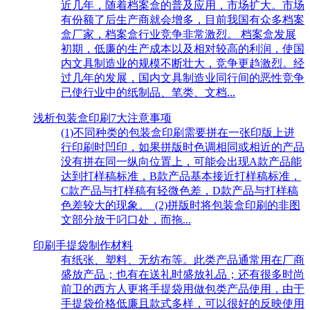
近几年，随着档案盒的普及应用，市场扩大。市场
有份额了后生产商就会增多，目前我国有众多档案
盒厂家，档案盒行业竞争非常激烈。 档案盒发展
初期，低廉的生产成本以及相对较高的利润，使国
内文具制造业的规模不断壮大，竞争更趋激烈。经
过几年的发展，国内文具制造业同行间的恶性竞争
已使行业中的纸制品、笔类、文档...
浅析包装盒印刷7大注意事项
(1)不同种类的包装盒印刷需要拼在一张印版上进
行印刷时凹印，如果拼版时色调相同或相近的产品
没有拼在同一纵向位置上，可能会出现A款产品能
达到打样稿标准，B款产品基本接近打样稿标准，
C款产品与打样稿有轻微色差，D款产品与打样稿
色差较大的现象。 (2)拼版时将包装盒印刷的非图
文部分放于叼口处，而拖...
印刷手提袋制作材料
有纸张、塑料、无纺布等。此类产品通常用在厂商
盛放产品；也有在送礼时盛放礼品；还有很多时尚
前卫的西方人更将手提袋用做包类产品使用，由于
手提袋价格低廉且款式多样，可以很好的反映使用