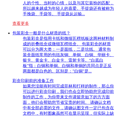
人的个性、当时的心情，以及与其它装扮的匹配，
所以越来越成为年轻人的喜爱。手提袋还有被称为
手挽袋、手袋等。 手提袋从运输...
查看更多
包装彩盒一般是什么材质的纸？
包装彩盒是指用卡纸和微细瓦楞纸板这两种材料制
成的折叠纸盒或微细瓦楞纸盒。 包装彩盒的材质
可以分为两大类：一是面纸，二是坑纸。 通常包
装盒面纸常用的包括灰铜、单铜、白铜、华丽卡、
银卡、黄金卡、白金卡、雷射卡等。“白底白
板”指：白铜和单铜。白铜和单铜的共同点是正反
两面都是白色的。区别是：”白铜”是...
彩盒印刷前的准备工作
如果您没能有时间完成菲林和打样的制作，那么你
可以进行彩盒印刷，我们也会立即协助您完成印前
制作的工作，为你带来文件请留意如下的方方面
面，他们会帮助您节省宝贵的时间。 请确认文档
中有全部必需的文件，请确认图文件一定已包含在
文档中，有时图象虽然可在显示呈现，但实际上缺