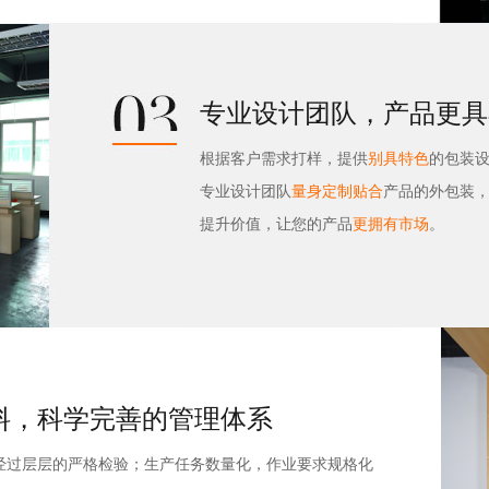
专业设计团队，产品更具
根据客户需求打样，提供
别具特色
的包装
专业设计团队
量身定制贴合
产品的外包装
提升价值，让您的产品
更拥有市场
。
料，科学完善的管理体系
经过层层的严格检验；生产任务数量化，作业要求规格化