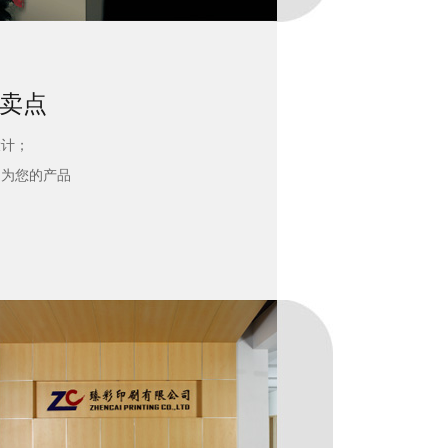
卖点
设计；
，为您的产品