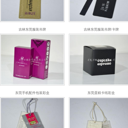
吉林东莞服装吊牌
吉林东莞服装吊牌/卡牌
东莞手机配件包装彩盒
东莞蛋糕卡纸彩盒