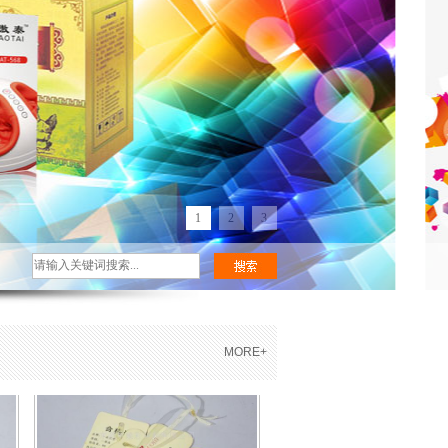
1
2
3
吉林东莞服装吊牌/卡牌
MORE+