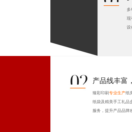
多
现
设
产品线丰富
臻彩印刷
专业生产
纸
纸袋及精美手工礼品
服务，提升产品品牌