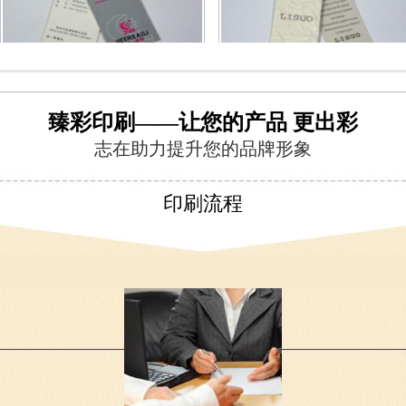
吉林东莞服装吊牌/卡牌
吉林东莞LISUO服装吊牌/卡牌
臻彩印刷——让您的产品
更出彩
志在助力提升您的品牌形象
印刷流程
吉林东莞服装吊牌
吉林东莞服装吊牌/卡牌