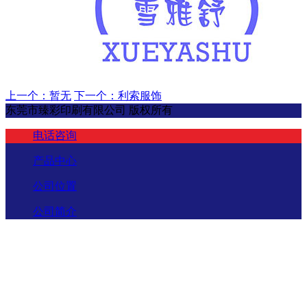
上一个：暂无
下一个：利索服饰
东莞市臻彩印刷有限公司 版权所有
电话咨询
产品中心
公司位置
公司简介