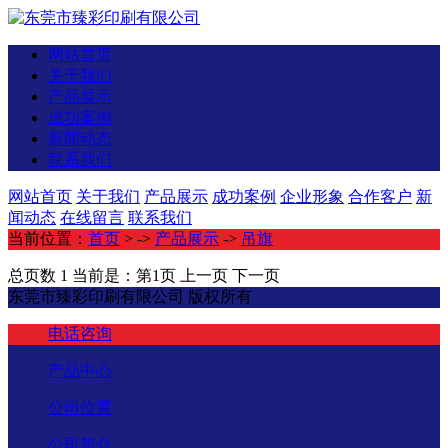
网站首页
关于我们
产品展示
成功案例
新闻动态
联系我们
网站首页
关于我们
产品展示
成功案例
企业形象
合作客户
新
闻动态
在线留言
联系我们
当前位置：
首页
> ->
产品展示
->
吊旗
总页数 1
当前是：第1页
上一页
下一页
东莞市臻彩印刷有限公司 版权所有
电话咨询
产品中心
公司位置
公司简介