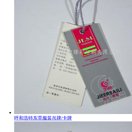
呼和浩特东莞服装吊牌/卡牌