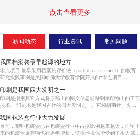
点击查看更多
新闻动态
行业资讯
常见问题
我国档案袋最早起源的地方
零点项目 最早采用档案袋评价法（portfolio assessment）的教育
研究实践事例是美国哈佛大学教育学院开展的“零点项目
（project zero）”。1967年，时任哈佛大学教育学院教授的哲学
印刷是我国四大发明之一
家哥德曼（N.Goodman）发起了艺术教育活动。到了1972
年，“零点项目”由于得到了提...
印刷是指用其它方式将原稿上的图文信息转移到承印物上的工艺
技术。 印刷术是我国古代的四大发明之一。它和指南针、火
药、造纸共称为中国古代的四大发明。 1845年，德国生产了第
我国包装盒行业大力发展
一台快速印刷机，这以后才开始了印刷技术的机械化过程。
1860年，美国生产出第一批轮转机，以后德国相继生产了双色快
目前，塑料包装盒已在包装盒行业中占据比例越来越大，而留下
速印刷机...
来的包装盒废弃物也在逐年增长，使得环境保护受到了很大威
胁，而绿色环保包装盒也变得越来越重要，因此，应大力发展绿