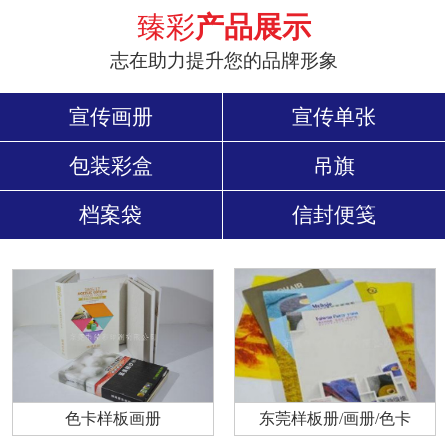
臻彩
产品展示
志在助力提升您的品牌形象
宣传画册
宣传单张
包装彩盒
吊旗
档案袋
信封便笺
色卡样板画册
东莞样板册/画册/色卡