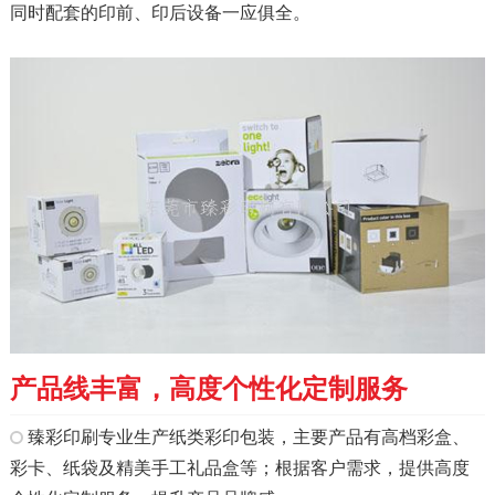
同时配套的印前、印后设备一应俱全。
产品线丰富，高度个性化定制服务
臻彩印刷专业生产纸类彩印包装，主要产品有高档彩盒、
彩卡、纸袋及精美手工礼品盒等；根据客户需求，提供高度