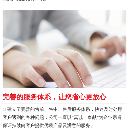
完善的服务体系，让您省心更放心
建立了完善的售前、售中、售后服务体系，快速及时处理
客户遇到的各种问题；公司一直以“真诚、奉献”为企业宗旨；
保证持续向客户提供优质产品及满意的服务。