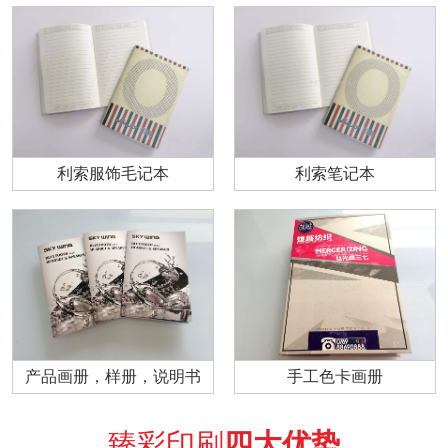
利索服饰毛记本
利索笔记本
产品画册，样册，说明书
手工色卡画册
臻彩印刷
四大优势