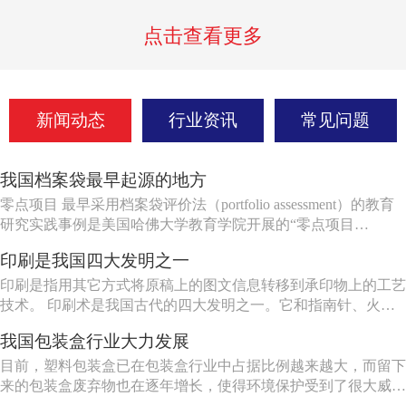
点击查看更多
新闻动态
行业资讯
常见问题
我国档案袋最早起源的地方
零点项目 最早采用档案袋评价法（portfolio assessment）的教育
研究实践事例是美国哈佛大学教育学院开展的“零点项目
（project zero）”。1967年，时任哈佛大学教育学院教授的哲学
印刷是我国四大发明之一
家哥德曼（N.Goodman）发起了艺术教育活动。到了1972
年，“零点项目”由于得到了提...
印刷是指用其它方式将原稿上的图文信息转移到承印物上的工艺
技术。 印刷术是我国古代的四大发明之一。它和指南针、火
药、造纸共称为中国古代的四大发明。 1845年，德国生产了第
我国包装盒行业大力发展
一台快速印刷机，这以后才开始了印刷技术的机械化过程。
1860年，美国生产出第一批轮转机，以后德国相继生产了双色快
目前，塑料包装盒已在包装盒行业中占据比例越来越大，而留下
速印刷机...
来的包装盒废弃物也在逐年增长，使得环境保护受到了很大威
胁，而绿色环保包装盒也变得越来越重要，因此，应大力发展绿