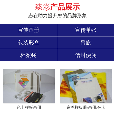
臻彩
产品展示
志在助力提升您的品牌形象
宣传画册
宣传单张
包装彩盒
吊旗
档案袋
信封便笺
色卡样板画册
东莞样板册/画册/色卡