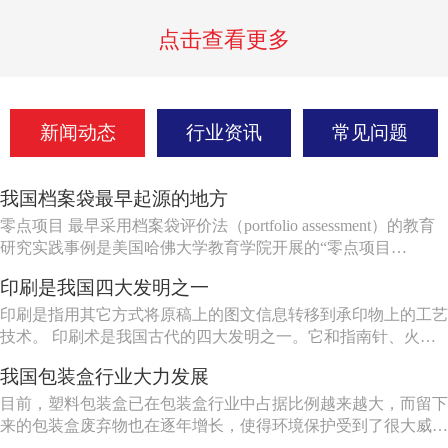
点击查看更多
新闻动态
行业资讯
常见问题
我国档案袋最早起源的地方
零点项目 最早采用档案袋评价法（portfolio assessment）的教育
研究实践事例是美国哈佛大学教育学院开展的“零点项目
（project zero）”。1967年，时任哈佛大学教育学院教授的哲学
印刷是我国四大发明之一
家哥德曼（N.Goodman）发起了艺术教育活动。到了1972
年，“零点项目”由于得到了提...
印刷是指用其它方式将原稿上的图文信息转移到承印物上的工艺
技术。 印刷术是我国古代的四大发明之一。它和指南针、火
药、造纸共称为中国古代的四大发明。 1845年，德国生产了第
我国包装盒行业大力发展
一台快速印刷机，这以后才开始了印刷技术的机械化过程。
1860年，美国生产出第一批轮转机，以后德国相继生产了双色快
目前，塑料包装盒已在包装盒行业中占据比例越来越大，而留下
速印刷机...
来的包装盒废弃物也在逐年增长，使得环境保护受到了很大威
胁，而绿色环保包装盒也变得越来越重要，因此，应大力发展绿