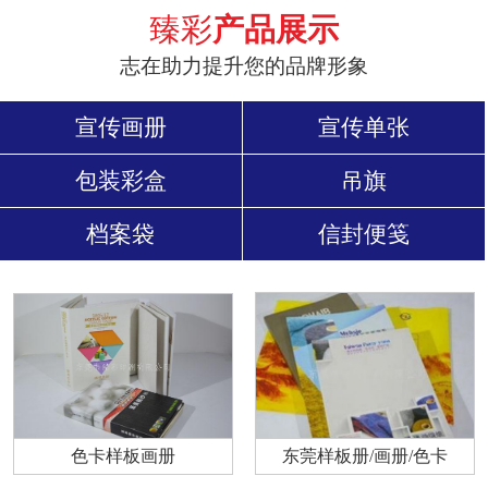
臻彩
产品展示
志在助力提升您的品牌形象
宣传画册
宣传单张
包装彩盒
吊旗
档案袋
信封便笺
色卡样板画册
东莞样板册/画册/色卡