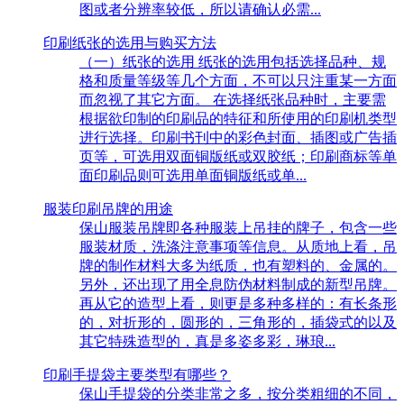
图或者分辨率较低，所以请确认必需...
印刷纸张的选用与购买方法
（一）纸张的选用 纸张的选用包括选择品种、规
格和质量等级等几个方面，不可以只注重某一方面
而忽视了其它方面。 在选择纸张品种时，主要需
根据欲印制的印刷品的特征和所使用的印刷机类型
进行选择。印刷书刊中的彩色封面、插图或广告插
页等，可选用双面铜版纸或双胶纸；印刷商标等单
面印刷品则可选用单面铜版纸或单...
服装印刷吊牌的用途
保山服装吊牌即各种服装上吊挂的牌子，包含一些
服装材质，洗涤注意事项等信息。从质地上看，吊
牌的制作材料大多为纸质，也有塑料的、金属的。
另外，还出现了用全息防伪材料制成的新型吊牌。
再从它的造型上看，则更是多种多样的：有长条形
的，对折形的，圆形的，三角形的，插袋式的以及
其它特殊造型的，真是多姿多彩，琳琅...
印刷手提袋主要类型有哪些？
保山手提袋的分类非常之多，按分类粗细的不同，