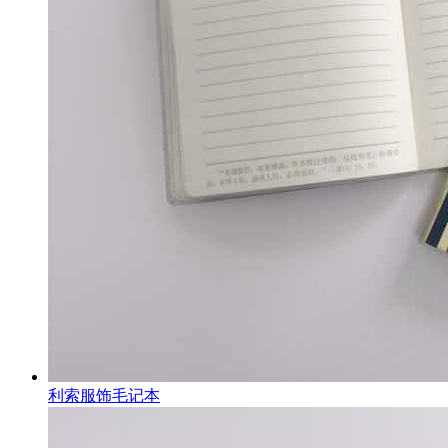
利索服饰毛记本