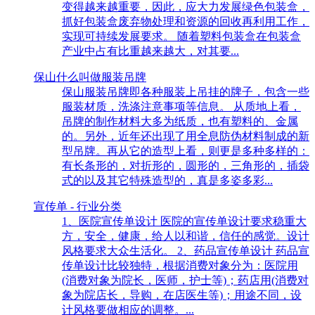
变得越来越重要，因此，应大力发展绿色包装盒，
抓好包装盒废弃物处理和资源的回收再利用工作，
实现可持续发展要求。 随着塑料包装盒在包装盒
产业中占有比重越来越大，对其要...
保山什么叫做服装吊牌
保山服装吊牌即各种服装上吊挂的牌子，包含一些
服装材质，洗涤注意事项等信息。 从质地上看，
吊牌的制作材料大多为纸质，也有塑料的、金属
的。另外，近年还出现了用全息防伪材料制成的新
型吊牌。再从它的造型上看，则更是多种多样的：
有长条形的，对折形的，圆形的，三角形的，插袋
式的以及其它特殊造型的，真是多姿多彩...
宣传单 - 行业分类
1、医院宣传单设计 医院的宣传单设计要求稳重大
方，安全，健康，给人以和谐，信任的感觉。设计
风格要求大众生活化。 2、药品宣传单设计 药品宣
传单设计比较独特，根据消费对象分为：医院用
(消费对象为院长，医师，护士等)；药店用(消费对
象为院店长，导购，在店医生等)；用途不同，设
计风格要做相应的调整。...