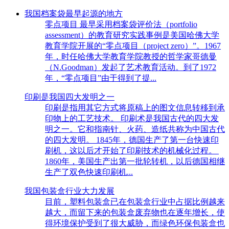
我国档案袋最早起源的地方
零点项目 最早采用档案袋评价法（portfolio
assessment）的教育研究实践事例是美国哈佛大学
教育学院开展的“零点项目（project zero）”。1967
年，时任哈佛大学教育学院教授的哲学家哥德曼
（N.Goodman）发起了艺术教育活动。到了1972
年，“零点项目”由于得到了提...
印刷是我国四大发明之一
印刷是指用其它方式将原稿上的图文信息转移到承
印物上的工艺技术。 印刷术是我国古代的四大发
明之一。它和指南针、火药、造纸共称为中国古代
的四大发明。 1845年，德国生产了第一台快速印
刷机，这以后才开始了印刷技术的机械化过程。
1860年，美国生产出第一批轮转机，以后德国相继
生产了双色快速印刷机...
我国包装盒行业大力发展
目前，塑料包装盒已在包装盒行业中占据比例越来
越大，而留下来的包装盒废弃物也在逐年增长，使
得环境保护受到了很大威胁，而绿色环保包装盒也