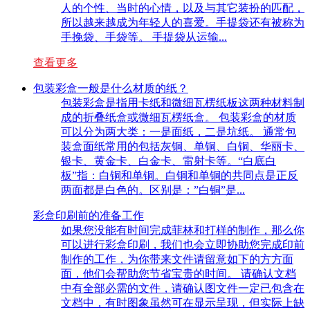
人的个性、当时的心情，以及与其它装扮的匹配，
所以越来越成为年轻人的喜爱。手提袋还有被称为
手挽袋、手袋等。 手提袋从运输...
查看更多
包装彩盒一般是什么材质的纸？
包装彩盒是指用卡纸和微细瓦楞纸板这两种材料制
成的折叠纸盒或微细瓦楞纸盒。 包装彩盒的材质
可以分为两大类：一是面纸，二是坑纸。 通常包
装盒面纸常用的包括灰铜、单铜、白铜、华丽卡、
银卡、黄金卡、白金卡、雷射卡等。“白底白
板”指：白铜和单铜。白铜和单铜的共同点是正反
两面都是白色的。区别是：”白铜”是...
彩盒印刷前的准备工作
如果您没能有时间完成菲林和打样的制作，那么你
可以进行彩盒印刷，我们也会立即协助您完成印前
制作的工作，为你带来文件请留意如下的方方面
面，他们会帮助您节省宝贵的时间。 请确认文档
中有全部必需的文件，请确认图文件一定已包含在
文档中，有时图象虽然可在显示呈现，但实际上缺