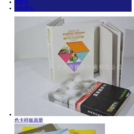
档案袋
信封便笺
色卡样板画册