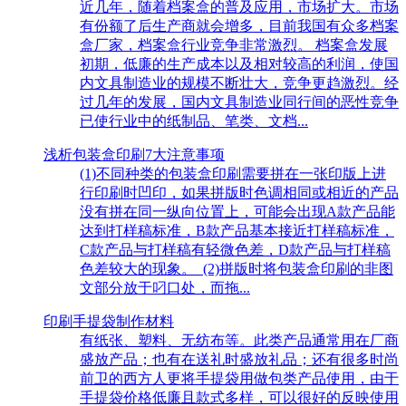
近几年，随着档案盒的普及应用，市场扩大。市场
有份额了后生产商就会增多，目前我国有众多档案
盒厂家，档案盒行业竞争非常激烈。 档案盒发展
初期，低廉的生产成本以及相对较高的利润，使国
内文具制造业的规模不断壮大，竞争更趋激烈。经
过几年的发展，国内文具制造业同行间的恶性竞争
已使行业中的纸制品、笔类、文档...
浅析包装盒印刷7大注意事项
(1)不同种类的包装盒印刷需要拼在一张印版上进
行印刷时凹印，如果拼版时色调相同或相近的产品
没有拼在同一纵向位置上，可能会出现A款产品能
达到打样稿标准，B款产品基本接近打样稿标准，
C款产品与打样稿有轻微色差，D款产品与打样稿
色差较大的现象。 (2)拼版时将包装盒印刷的非图
文部分放于叼口处，而拖...
印刷手提袋制作材料
有纸张、塑料、无纺布等。此类产品通常用在厂商
盛放产品；也有在送礼时盛放礼品；还有很多时尚
前卫的西方人更将手提袋用做包类产品使用，由于
手提袋价格低廉且款式多样，可以很好的反映使用