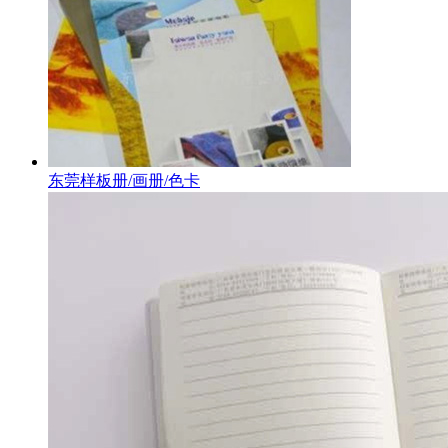
东莞样板册/画册/色卡