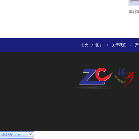
雷火（中国）
/
关于我们
/
产