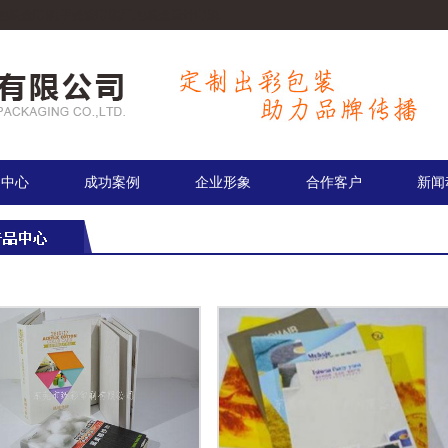
包装盒印刷,手提袋印刷厂,包装盒设计印刷.
品中心
成功案例
企业形象
合作客户
新闻