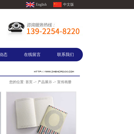
English
中文版
动态
在线留言
联系我们
您的位置:
首页
->
产品展示
-> 宣传画册