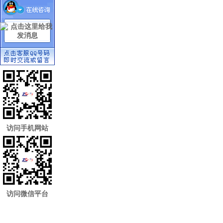
访问手机网站
访问微信平台