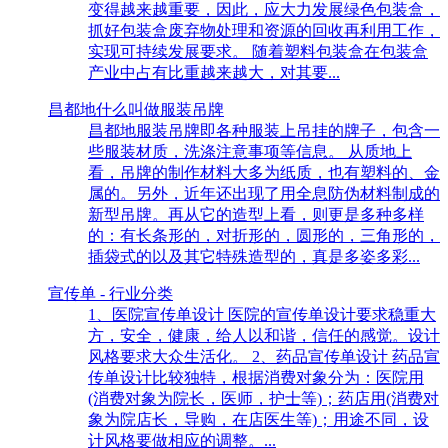
变得越来越重要，因此，应大力发展绿色包装盒，
抓好包装盒废弃物处理和资源的回收再利用工作，
实现可持续发展要求。 随着塑料包装盒在包装盒
产业中占有比重越来越大，对其要...
昌都地什么叫做服装吊牌
昌都地服装吊牌即各种服装上吊挂的牌子，包含一
些服装材质，洗涤注意事项等信息。 从质地上
看，吊牌的制作材料大多为纸质，也有塑料的、金
属的。另外，近年还出现了用全息防伪材料制成的
新型吊牌。再从它的造型上看，则更是多种多样
的：有长条形的，对折形的，圆形的，三角形的，
插袋式的以及其它特殊造型的，真是多姿多彩...
宣传单 - 行业分类
1、医院宣传单设计 医院的宣传单设计要求稳重大
方，安全，健康，给人以和谐，信任的感觉。设计
风格要求大众生活化。 2、药品宣传单设计 药品宣
传单设计比较独特，根据消费对象分为：医院用
(消费对象为院长，医师，护士等)；药店用(消费对
象为院店长，导购，在店医生等)；用途不同，设
计风格要做相应的调整。...