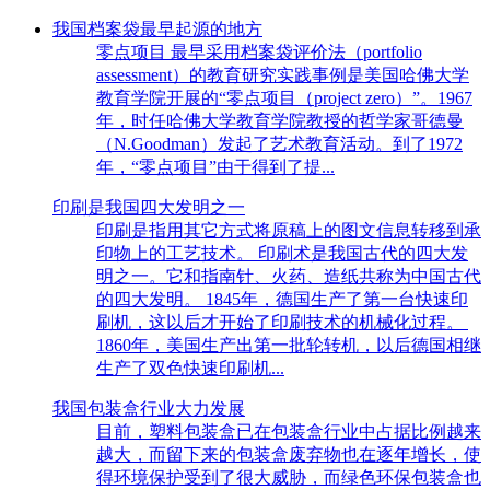
我国档案袋最早起源的地方
零点项目 最早采用档案袋评价法（portfolio
assessment）的教育研究实践事例是美国哈佛大学
教育学院开展的“零点项目（project zero）”。1967
年，时任哈佛大学教育学院教授的哲学家哥德曼
（N.Goodman）发起了艺术教育活动。到了1972
年，“零点项目”由于得到了提...
印刷是我国四大发明之一
印刷是指用其它方式将原稿上的图文信息转移到承
印物上的工艺技术。 印刷术是我国古代的四大发
明之一。它和指南针、火药、造纸共称为中国古代
的四大发明。 1845年，德国生产了第一台快速印
刷机，这以后才开始了印刷技术的机械化过程。
1860年，美国生产出第一批轮转机，以后德国相继
生产了双色快速印刷机...
我国包装盒行业大力发展
目前，塑料包装盒已在包装盒行业中占据比例越来
越大，而留下来的包装盒废弃物也在逐年增长，使
得环境保护受到了很大威胁，而绿色环保包装盒也