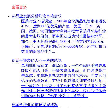
查看更多
从行业发展分析彩盒市场需求
医药行业：据调查，2005年全球药品包装市场增长
4.2%，达到112亿美元的产值。美国、日本、英
国、德国、法国和意大利将占据世界药品包装行业
的最大市场份额，而中国却成为增长最快的地区。
如今，中国药品包装行业的年产值大约为150亿元
人民币，全国现有制药企业6000多家，还包括相当
数量的保健品生产...
创意手提袋给人不一样的感觉
昌都地街头巷尾、商场百货，一个个靓丽手提袋总
能吸引他人目光。手提袋是印刷品、但同时也是广
告载体，更是极具视觉冲击力的艺术品。而要达到
这样的视觉效果，有些手提袋印刷细节必须注意。
一个成功的手提袋，除了起到有效支撑品牌的主题
作用外，还应给我们视觉上的享受，也让我们体会
到购物的乐趣。"形美以悦目，意美以...
档案盒行业的市场发展状况