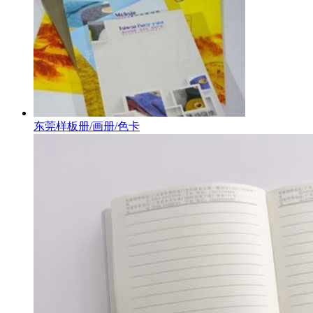
东莞样板册/画册/色卡