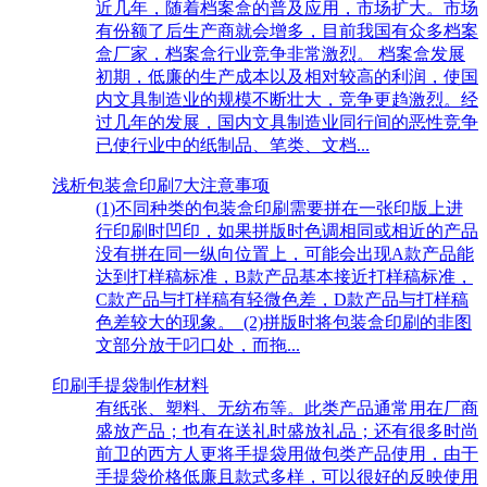
近几年，随着档案盒的普及应用，市场扩大。市场
有份额了后生产商就会增多，目前我国有众多档案
盒厂家，档案盒行业竞争非常激烈。 档案盒发展
初期，低廉的生产成本以及相对较高的利润，使国
内文具制造业的规模不断壮大，竞争更趋激烈。经
过几年的发展，国内文具制造业同行间的恶性竞争
已使行业中的纸制品、笔类、文档...
浅析包装盒印刷7大注意事项
(1)不同种类的包装盒印刷需要拼在一张印版上进
行印刷时凹印，如果拼版时色调相同或相近的产品
没有拼在同一纵向位置上，可能会出现A款产品能
达到打样稿标准，B款产品基本接近打样稿标准，
C款产品与打样稿有轻微色差，D款产品与打样稿
色差较大的现象。 (2)拼版时将包装盒印刷的非图
文部分放于叼口处，而拖...
印刷手提袋制作材料
有纸张、塑料、无纺布等。此类产品通常用在厂商
盛放产品；也有在送礼时盛放礼品；还有很多时尚
前卫的西方人更将手提袋用做包类产品使用，由于
手提袋价格低廉且款式多样，可以很好的反映使用