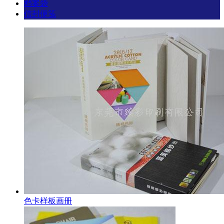
档案袋
信封便笺
色卡样板画册