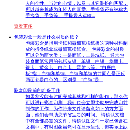
人的个性、当时的心情，以及与其它装扮的匹配，
所以越来越成为年轻人的喜爱。手提袋还有被称为
手挽袋、手袋等。 手提袋从运输...
查看更多
包装彩盒一般是什么材质的纸？
包装彩盒是指用卡纸和微细瓦楞纸板这两种材料制
成的折叠纸盒或微细瓦楞纸盒。 包装彩盒的材质
可以分为两大类：一是面纸，二是坑纸。 通常包
装盒面纸常用的包括灰铜、单铜、白铜、华丽卡、
银卡、黄金卡、白金卡、雷射卡等。“白底白
板”指：白铜和单铜。白铜和单铜的共同点是正反
两面都是白色的。区别是：”白铜”是...
彩盒印刷前的准备工作
如果您没能有时间完成菲林和打样的制作，那么你
可以进行彩盒印刷，我们也会立即协助您完成印前
制作的工作，为你带来文件请留意如下的方方面
面，他们会帮助您节省宝贵的时间。 请确认文档
中有全部必需的文件，请确认图文件一定已包含在
文档中，有时图象虽然可在显示呈现，但实际上缺