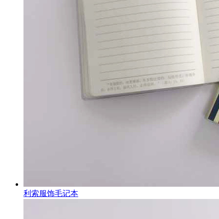
利索服饰毛记本