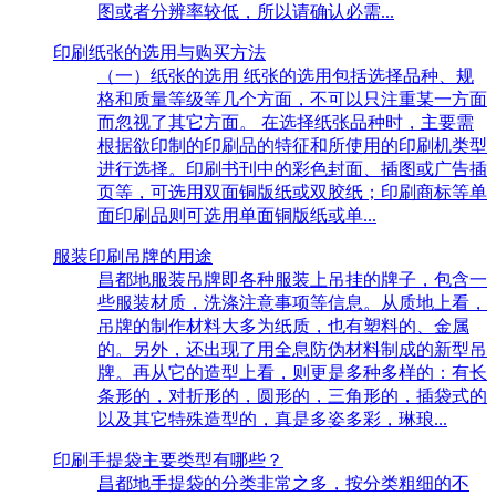
图或者分辨率较低，所以请确认必需...
印刷纸张的选用与购买方法
（一）纸张的选用 纸张的选用包括选择品种、规
格和质量等级等几个方面，不可以只注重某一方面
而忽视了其它方面。 在选择纸张品种时，主要需
根据欲印制的印刷品的特征和所使用的印刷机类型
进行选择。印刷书刊中的彩色封面、插图或广告插
页等，可选用双面铜版纸或双胶纸；印刷商标等单
面印刷品则可选用单面铜版纸或单...
服装印刷吊牌的用途
昌都地服装吊牌即各种服装上吊挂的牌子，包含一
些服装材质，洗涤注意事项等信息。从质地上看，
吊牌的制作材料大多为纸质，也有塑料的、金属
的。另外，还出现了用全息防伪材料制成的新型吊
牌。再从它的造型上看，则更是多种多样的：有长
条形的，对折形的，圆形的，三角形的，插袋式的
以及其它特殊造型的，真是多姿多彩，琳琅...
印刷手提袋主要类型有哪些？
昌都地手提袋的分类非常之多，按分类粗细的不