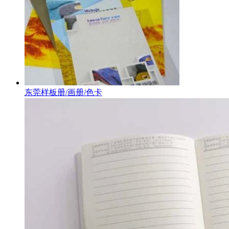
东莞样板册/画册/色卡