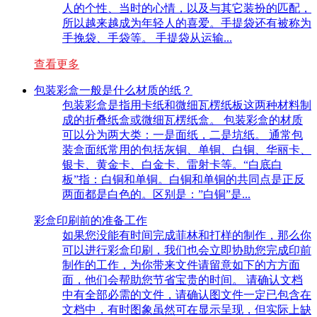
人的个性、当时的心情，以及与其它装扮的匹配，
所以越来越成为年轻人的喜爱。手提袋还有被称为
手挽袋、手袋等。 手提袋从运输...
查看更多
包装彩盒一般是什么材质的纸？
包装彩盒是指用卡纸和微细瓦楞纸板这两种材料制
成的折叠纸盒或微细瓦楞纸盒。 包装彩盒的材质
可以分为两大类：一是面纸，二是坑纸。 通常包
装盒面纸常用的包括灰铜、单铜、白铜、华丽卡、
银卡、黄金卡、白金卡、雷射卡等。“白底白
板”指：白铜和单铜。白铜和单铜的共同点是正反
两面都是白色的。区别是：”白铜”是...
彩盒印刷前的准备工作
如果您没能有时间完成菲林和打样的制作，那么你
可以进行彩盒印刷，我们也会立即协助您完成印前
制作的工作，为你带来文件请留意如下的方方面
面，他们会帮助您节省宝贵的时间。 请确认文档
中有全部必需的文件，请确认图文件一定已包含在
文档中，有时图象虽然可在显示呈现，但实际上缺