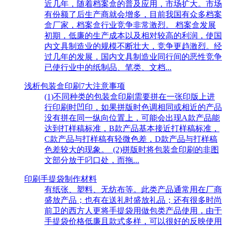
近几年，随着档案盒的普及应用，市场扩大。市场
有份额了后生产商就会增多，目前我国有众多档案
盒厂家，档案盒行业竞争非常激烈。 档案盒发展
初期，低廉的生产成本以及相对较高的利润，使国
内文具制造业的规模不断壮大，竞争更趋激烈。经
过几年的发展，国内文具制造业同行间的恶性竞争
已使行业中的纸制品、笔类、文档...
浅析包装盒印刷7大注意事项
(1)不同种类的包装盒印刷需要拼在一张印版上进
行印刷时凹印，如果拼版时色调相同或相近的产品
没有拼在同一纵向位置上，可能会出现A款产品能
达到打样稿标准，B款产品基本接近打样稿标准，
C款产品与打样稿有轻微色差，D款产品与打样稿
色差较大的现象。 (2)拼版时将包装盒印刷的非图
文部分放于叼口处，而拖...
印刷手提袋制作材料
有纸张、塑料、无纺布等。此类产品通常用在厂商
盛放产品；也有在送礼时盛放礼品；还有很多时尚
前卫的西方人更将手提袋用做包类产品使用，由于
手提袋价格低廉且款式多样，可以很好的反映使用