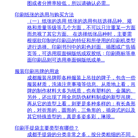
图或者分辨率较低，所以请确认必需...
印刷纸张的选用与购买方法
（一）纸张的选用 纸张的选用包括选择品种、规
格和质量等级等几个方面，不可以只注重某一方面
而忽视了其它方面。 在选择纸张品种时，主要需
根据欲印制的印刷品的特征和所使用的印刷机类型
进行选择。印刷书刊中的彩色封面、插图或广告插
页等，可选用双面铜版纸或双胶纸；印刷商标等单
面印刷品则可选用单面铜版纸或单...
服装印刷吊牌的用途
成都服装吊牌即各种服装上吊挂的牌子，包含一些
服装材质，洗涤注意事项等信息。从质地上看，吊
牌的制作材料大多为纸质，也有塑料的、金属的。
另外，还出现了用全息防伪材料制成的新型吊牌。
再从它的造型上看，则更是多种多样的：有长条形
的，对折形的，圆形的，三角形的，插袋式的以及
其它特殊造型的，真是多姿多彩，琳琅...
印刷手提袋主要类型有哪些？
成都手提袋的分类非常之多，按分类粗细的不同，