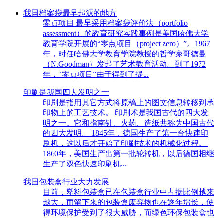
我国档案袋最早起源的地方
零点项目 最早采用档案袋评价法（portfolio
assessment）的教育研究实践事例是美国哈佛大学
教育学院开展的“零点项目（project zero）”。1967
年，时任哈佛大学教育学院教授的哲学家哥德曼
（N.Goodman）发起了艺术教育活动。到了1972
年，“零点项目”由于得到了提...
印刷是我国四大发明之一
印刷是指用其它方式将原稿上的图文信息转移到承
印物上的工艺技术。 印刷术是我国古代的四大发
明之一。它和指南针、火药、造纸共称为中国古代
的四大发明。 1845年，德国生产了第一台快速印
刷机，这以后才开始了印刷技术的机械化过程。
1860年，美国生产出第一批轮转机，以后德国相继
生产了双色快速印刷机...
我国包装盒行业大力发展
目前，塑料包装盒已在包装盒行业中占据比例越来
越大，而留下来的包装盒废弃物也在逐年增长，使
得环境保护受到了很大威胁，而绿色环保包装盒也