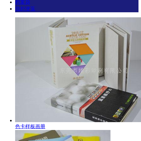
档案袋
信封便笺
色卡样板画册