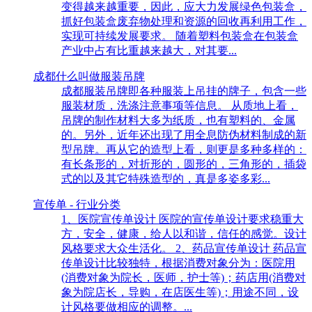
变得越来越重要，因此，应大力发展绿色包装盒，
抓好包装盒废弃物处理和资源的回收再利用工作，
实现可持续发展要求。 随着塑料包装盒在包装盒
产业中占有比重越来越大，对其要...
成都什么叫做服装吊牌
成都服装吊牌即各种服装上吊挂的牌子，包含一些
服装材质，洗涤注意事项等信息。 从质地上看，
吊牌的制作材料大多为纸质，也有塑料的、金属
的。另外，近年还出现了用全息防伪材料制成的新
型吊牌。再从它的造型上看，则更是多种多样的：
有长条形的，对折形的，圆形的，三角形的，插袋
式的以及其它特殊造型的，真是多姿多彩...
宣传单 - 行业分类
1、医院宣传单设计 医院的宣传单设计要求稳重大
方，安全，健康，给人以和谐，信任的感觉。设计
风格要求大众生活化。 2、药品宣传单设计 药品宣
传单设计比较独特，根据消费对象分为：医院用
(消费对象为院长，医师，护士等)；药店用(消费对
象为院店长，导购，在店医生等)；用途不同，设
计风格要做相应的调整。...