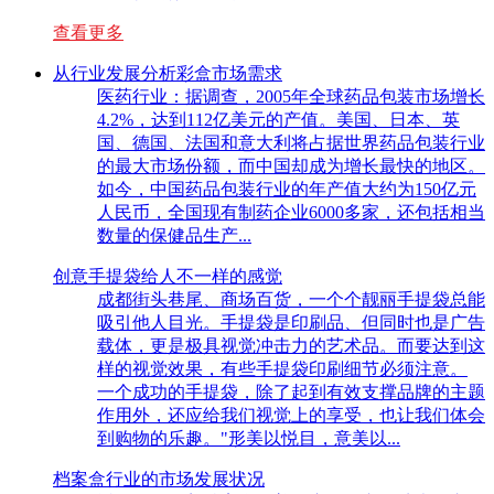
查看更多
从行业发展分析彩盒市场需求
医药行业：据调查，2005年全球药品包装市场增长
4.2%，达到112亿美元的产值。美国、日本、英
国、德国、法国和意大利将占据世界药品包装行业
的最大市场份额，而中国却成为增长最快的地区。
如今，中国药品包装行业的年产值大约为150亿元
人民币，全国现有制药企业6000多家，还包括相当
数量的保健品生产...
创意手提袋给人不一样的感觉
成都街头巷尾、商场百货，一个个靓丽手提袋总能
吸引他人目光。手提袋是印刷品、但同时也是广告
载体，更是极具视觉冲击力的艺术品。而要达到这
样的视觉效果，有些手提袋印刷细节必须注意。
一个成功的手提袋，除了起到有效支撑品牌的主题
作用外，还应给我们视觉上的享受，也让我们体会
到购物的乐趣。"形美以悦目，意美以...
档案盒行业的市场发展状况