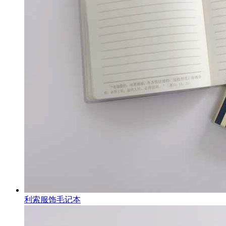
利索服饰毛记本