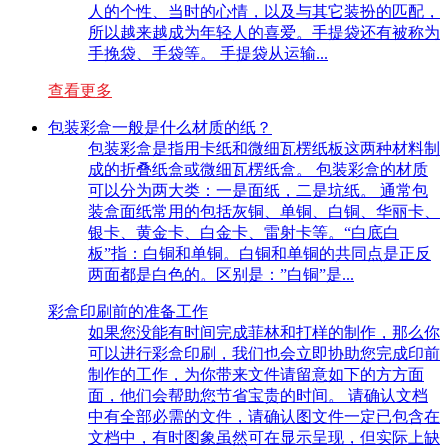
人的个性、当时的心情，以及与其它装扮的匹配，
所以越来越成为年轻人的喜爱。手提袋还有被称为
手挽袋、手袋等。 手提袋从运输...
查看更多
包装彩盒一般是什么材质的纸？
包装彩盒是指用卡纸和微细瓦楞纸板这两种材料制
成的折叠纸盒或微细瓦楞纸盒。 包装彩盒的材质
可以分为两大类：一是面纸，二是坑纸。 通常包
装盒面纸常用的包括灰铜、单铜、白铜、华丽卡、
银卡、黄金卡、白金卡、雷射卡等。“白底白
板”指：白铜和单铜。白铜和单铜的共同点是正反
两面都是白色的。区别是：”白铜”是...
彩盒印刷前的准备工作
如果您没能有时间完成菲林和打样的制作，那么你
可以进行彩盒印刷，我们也会立即协助您完成印前
制作的工作，为你带来文件请留意如下的方方面
面，他们会帮助您节省宝贵的时间。 请确认文档
中有全部必需的文件，请确认图文件一定已包含在
文档中，有时图象虽然可在显示呈现，但实际上缺