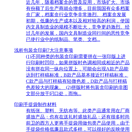
近几年，随着档案盒的普及应用，市场扩大。市场
有份额了后生产商就会增多，目前我国有众多档案
盒厂家，档案盒行业竞争非常激烈。 档案盒发展
初期，低廉的生产成本以及相对较高的利润，使国
内文具制造业的规模不断壮大，竞争更趋激烈。经
过几年的发展，国内文具制造业同行间的恶性竞争
已使行业中的纸制品、笔类、文档...
浅析包装盒印刷7大注意事项
(1)不同种类的包装盒印刷需要拼在一张印版上进
行印刷时凹印，如果拼版时色调相同或相近的产品
没有拼在同一纵向位置上，可能会出现A款产品能
达到打样稿标准，B款产品基本接近打样稿标准，
C款产品与打样稿有轻微色差，D款产品与打样稿
色差较大的现象。 (2)拼版时将包装盒印刷的非图
文部分放于叼口处，而拖...
印刷手提袋制作材料
有纸张、塑料、无纺布等。此类产品通常用在厂商
盛放产品；也有在送礼时盛放礼品；还有很多时尚
前卫的西方人更将手提袋用做包类产品使用，由于
手提袋价格低廉且款式多样，可以很好的反映使用