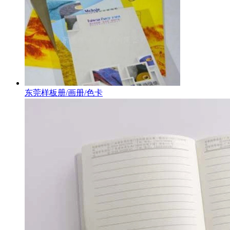
东莞样板册/画册/色卡