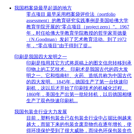
我国档案袋最早起源的地方
零点项目 最早采用档案袋评价法（portfolio
assessment）的教育研究实践事例是美国哈佛大学
教育学院开展的“零点项目（project zero）”。1967
年，时任哈佛大学教育学院教授的哲学家哥德曼
（N.Goodman）发起了艺术教育活动。到了1972
年，“零点项目”由于得到了提...
印刷是我国四大发明之一
印刷是指用其它方式将原稿上的图文信息转移到承
印物上的工艺技术。 印刷术是我国古代的四大发
明之一。它和指南针、火药、造纸共称为中国古代
的四大发明。 1845年，德国生产了第一台快速印
刷机，这以后才开始了印刷技术的机械化过程。
1860年，美国生产出第一批轮转机，以后德国相继
生产了双色快速印刷机...
我国包装盒行业大力发展
目前，塑料包装盒已在包装盒行业中占据比例越来
越大，而留下来的包装盒废弃物也在逐年增长，使
得环境保护受到了很大威胁，而绿色环保包装盒也