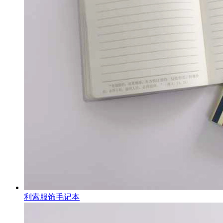
利索服饰毛记本