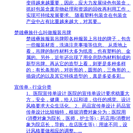
变得越来越重要，因此，应大力发展绿色包装盒，
抓好包装盒废弃物处理和资源的回收再利用工作，
实现可持续发展要求。 随着塑料包装盒在包装盒
产业中占有比重越来越大，对其要...
楚雄彝族什么叫做服装吊牌
楚雄彝族服装吊牌即各种服装上吊挂的牌子，包含
一些服装材质，洗涤注意事项等信息。 从质地上
看，吊牌的制作材料大多为纸质，也有塑料的、金
属的。另外，近年还出现了用全息防伪材料制成的
新型吊牌。再从它的造型上看，则更是多种多样
的：有长条形的，对折形的，圆形的，三角形的，
插袋式的以及其它特殊造型的，真是多姿多彩...
宣传单 - 行业分类
1、医院宣传单设计 医院的宣传单设计要求稳重大
方，安全，健康，给人以和谐，信任的感觉。设计
风格要求大众生活化。 2、药品宣传单设计 药品宣
传单设计比较独特，根据消费对象分为：医院用
(消费对象为院长，医师，护士等)；药店用(消费对
象为院店长，导购，在店医生等)；用途不同，设
计风格要做相应的调整。...