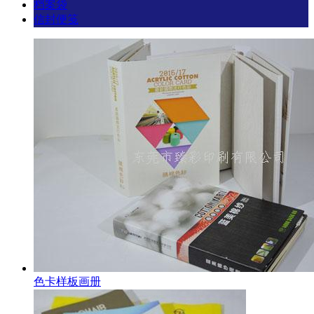
档案袋
信封便笺
色卡样板画册