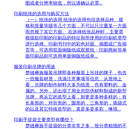
图或者分辨率较低，所以请确认必需...
印刷纸张的选用与购买方法
（一）纸张的选用 纸张的选用包括选择品种、规
格和质量等级等几个方面，不可以只注重某一方面
而忽视了其它方面。 在选择纸张品种时，主要需
根据欲印制的印刷品的特征和所使用的印刷机类型
进行选择。印刷书刊中的彩色封面、插图或广告插
页等，可选用双面铜版纸或双胶纸；印刷商标等单
面印刷品则可选用单面铜版纸或单...
服装印刷吊牌的用途
楚雄彝族服装吊牌即各种服装上吊挂的牌子，包含
一些服装材质，洗涤注意事项等信息。从质地上
看，吊牌的制作材料大多为纸质，也有塑料的、金
属的。另外，还出现了用全息防伪材料制成的新型
吊牌。再从它的造型上看，则更是多种多样的：有
长条形的，对折形的，圆形的，三角形的，插袋式
的以及其它特殊造型的，真是多姿多彩，琳琅...
印刷手提袋主要类型有哪些？
楚雄彝族手提袋的分类非常之多，按分类粗细的不