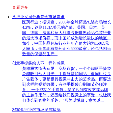
查看更多
从行业发展分析彩盒市场需求
医药行业：据调查，2005年全球药品包装市场增长
4.2%，达到112亿美元的产值。美国、日本、英
国、德国、法国和意大利将占据世界药品包装行业
的最大市场份额，而中国却成为增长最快的地区。
如今，中国药品包装行业的年产值大约为150亿元
人民币，全国现有制药企业6000多家，还包括相当
数量的保健品生产...
创意手提袋给人不一样的感觉
楚雄彝族街头巷尾、商场百货，一个个靓丽手提袋
总能吸引他人目光。手提袋是印刷品、但同时也是
广告载体，更是极具视觉冲击力的艺术品。而要达
到这样的视觉效果，有些手提袋印刷细节必须注
意。 一个成功的手提袋，除了起到有效支撑品牌
的主题作用外，还应给我们视觉上的享受，也让我
们体会到购物的乐趣。"形美以悦目，意美以...
档案盒行业的市场发展状况