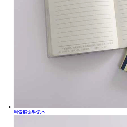
利索服饰毛记本