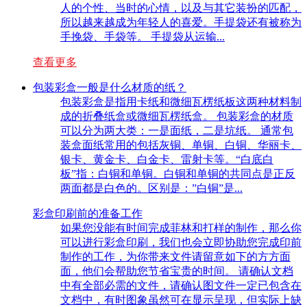
人的个性、当时的心情，以及与其它装扮的匹配，
所以越来越成为年轻人的喜爱。手提袋还有被称为
手挽袋、手袋等。 手提袋从运输...
查看更多
包装彩盒一般是什么材质的纸？
包装彩盒是指用卡纸和微细瓦楞纸板这两种材料制
成的折叠纸盒或微细瓦楞纸盒。 包装彩盒的材质
可以分为两大类：一是面纸，二是坑纸。 通常包
装盒面纸常用的包括灰铜、单铜、白铜、华丽卡、
银卡、黄金卡、白金卡、雷射卡等。“白底白
板”指：白铜和单铜。白铜和单铜的共同点是正反
两面都是白色的。区别是：”白铜”是...
彩盒印刷前的准备工作
如果您没能有时间完成菲林和打样的制作，那么你
可以进行彩盒印刷，我们也会立即协助您完成印前
制作的工作，为你带来文件请留意如下的方方面
面，他们会帮助您节省宝贵的时间。 请确认文档
中有全部必需的文件，请确认图文件一定已包含在
文档中，有时图象虽然可在显示呈现，但实际上缺