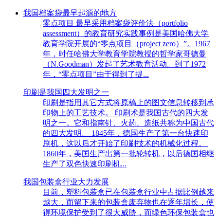
我国档案袋最早起源的地方
零点项目 最早采用档案袋评价法（portfolio
assessment）的教育研究实践事例是美国哈佛大学
教育学院开展的“零点项目（project zero）”。1967
年，时任哈佛大学教育学院教授的哲学家哥德曼
（N.Goodman）发起了艺术教育活动。到了1972
年，“零点项目”由于得到了提...
印刷是我国四大发明之一
印刷是指用其它方式将原稿上的图文信息转移到承
印物上的工艺技术。 印刷术是我国古代的四大发
明之一。它和指南针、火药、造纸共称为中国古代
的四大发明。 1845年，德国生产了第一台快速印
刷机，这以后才开始了印刷技术的机械化过程。
1860年，美国生产出第一批轮转机，以后德国相继
生产了双色快速印刷机...
我国包装盒行业大力发展
目前，塑料包装盒已在包装盒行业中占据比例越来
越大，而留下来的包装盒废弃物也在逐年增长，使
得环境保护受到了很大威胁，而绿色环保包装盒也