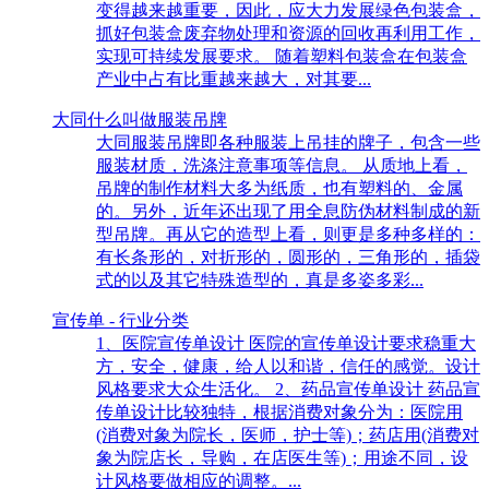
变得越来越重要，因此，应大力发展绿色包装盒，
抓好包装盒废弃物处理和资源的回收再利用工作，
实现可持续发展要求。 随着塑料包装盒在包装盒
产业中占有比重越来越大，对其要...
大同什么叫做服装吊牌
大同服装吊牌即各种服装上吊挂的牌子，包含一些
服装材质，洗涤注意事项等信息。 从质地上看，
吊牌的制作材料大多为纸质，也有塑料的、金属
的。另外，近年还出现了用全息防伪材料制成的新
型吊牌。再从它的造型上看，则更是多种多样的：
有长条形的，对折形的，圆形的，三角形的，插袋
式的以及其它特殊造型的，真是多姿多彩...
宣传单 - 行业分类
1、医院宣传单设计 医院的宣传单设计要求稳重大
方，安全，健康，给人以和谐，信任的感觉。设计
风格要求大众生活化。 2、药品宣传单设计 药品宣
传单设计比较独特，根据消费对象分为：医院用
(消费对象为院长，医师，护士等)；药店用(消费对
象为院店长，导购，在店医生等)；用途不同，设
计风格要做相应的调整。...