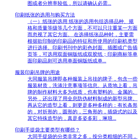
图或者分辨率较低，所以请确认必需...
印刷纸张的选用与购买方法
（一）纸张的选用 纸张的选用包括选择品种、规
格和质量等级等几个方面，不可以只注重某一方面
而忽视了其它方面。 在选择纸张品种时，主要需
根据欲印制的印刷品的特征和所使用的印刷机类型
进行选择。印刷书刊中的彩色封面、插图或广告插
页等，可选用双面铜版纸或双胶纸；印刷商标等单
面印刷品则可选用单面铜版纸或单...
服装印刷吊牌的用途
大同服装吊牌即各种服装上吊挂的牌子，包含一些
服装材质，洗涤注意事项等信息。从质地上看，吊
牌的制作材料大多为纸质，也有塑料的、金属的。
另外，还出现了用全息防伪材料制成的新型吊牌。
再从它的造型上看，则更是多种多样的：有长条形
的，对折形的，圆形的，三角形的，插袋式的以及
其它特殊造型的，真是多姿多彩，琳琅...
印刷手提袋主要类型有哪些？
大同手提袋的分类非常之多，按分类粗细的不同，