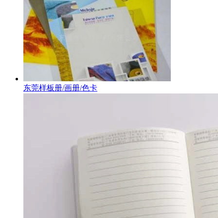
东莞样板册/画册/色卡