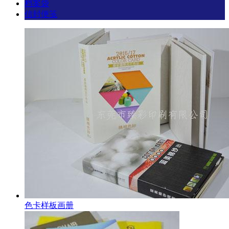
档案袋
信封便笺
色卡样板画册