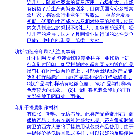
近几年，随着档案盒的普及应用，市场扩大。市场
有份额了后生产商就会增多，目前我国有众多档案
盒厂家，档案盒行业竞争非常激烈。 档案盒发展
初期，低廉的生产成本以及相对较高的利润，使国
内文具制造业的规模不断壮大，竞争更趋激烈。经
过几年的发展，国内文具制造业同行间的恶性竞争
已使行业中的纸制品、笔类、文档...
浅析包装盒印刷7大注意事项
(1)不同种类的包装盒印刷需要拼在一张印版上进
行印刷时凹印，如果拼版时色调相同或相近的产品
没有拼在同一纵向位置上，可能会出现A款产品能
达到打样稿标准，B款产品基本接近打样稿标准，
C款产品与打样稿有轻微色差，D款产品与打样稿
色差较大的现象。 (2)拼版时将包装盒印刷的非图
文部分放于叼口处，而拖...
印刷手提袋制作材料
有纸张、塑料、无纺布等。此类产品通常用在厂商
盛放产品；也有在送礼时盛放礼品；还有很多时尚
前卫的西方人更将手提袋用做包类产品使用，由于
手提袋价格低廉且款式多样，可以很好的反映使用