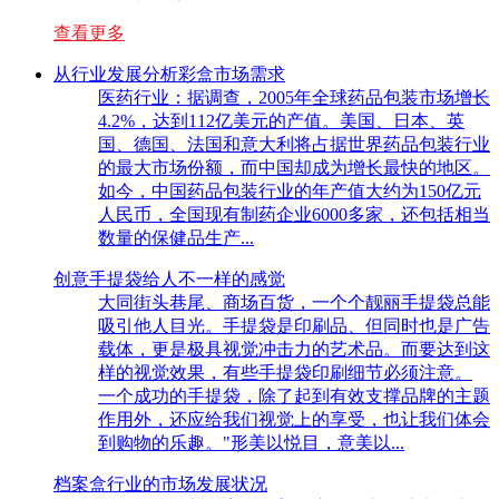
查看更多
从行业发展分析彩盒市场需求
医药行业：据调查，2005年全球药品包装市场增长
4.2%，达到112亿美元的产值。美国、日本、英
国、德国、法国和意大利将占据世界药品包装行业
的最大市场份额，而中国却成为增长最快的地区。
如今，中国药品包装行业的年产值大约为150亿元
人民币，全国现有制药企业6000多家，还包括相当
数量的保健品生产...
创意手提袋给人不一样的感觉
大同街头巷尾、商场百货，一个个靓丽手提袋总能
吸引他人目光。手提袋是印刷品、但同时也是广告
载体，更是极具视觉冲击力的艺术品。而要达到这
样的视觉效果，有些手提袋印刷细节必须注意。
一个成功的手提袋，除了起到有效支撑品牌的主题
作用外，还应给我们视觉上的享受，也让我们体会
到购物的乐趣。"形美以悦目，意美以...
档案盒行业的市场发展状况