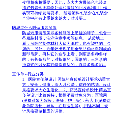
变得越来越重要，因此，应大力发展绿色包装盒，
抓好包装盒废弃物处理和资源的回收再利用工作，
实现可持续发展要求。 随着塑料包装盒在包装盒
产业中占有比重越来越大，对其要...
防城港什么叫做服装吊牌
防城港服装吊牌即各种服装上吊挂的牌子，包含一
些服装材质，洗涤注意事项等信息。 从质地上
看，吊牌的制作材料大多为纸质，也有塑料的、金
属的。另外，近年还出现了用全息防伪材料制成的
新型吊牌。再从它的造型上看，则更是多种多样
的：有长条形的，对折形的，圆形的，三角形的，
插袋式的以及其它特殊造型的，真是多姿多彩...
宣传单 - 行业分类
1、医院宣传单设计 医院的宣传单设计要求稳重大
方，安全，健康，给人以和谐，信任的感觉。设计
风格要求大众生活化。 2、药品宣传单设计 药品宣
传单设计比较独特，根据消费对象分为：医院用
(消费对象为院长，医师，护士等)；药店用(消费对
象为院店长，导购，在店医生等)；用途不同，设
计风格要做相应的调整。...