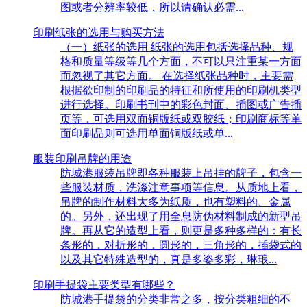
图或者分辨率较低，所以请确认必需...
印刷纸张的选用与购买方法
（一）纸张的选用 纸张的选用包括选择品种、规
格和质量等级等几个方面，不可以只注重某一方面
而忽视了其它方面。 在选择纸张品种时，主要需
根据欲印制的印刷品的特征和所使用的印刷机类型
进行选择。印刷书刊中的彩色封面、插图或广告插
页等，可选用双面铜版纸或双胶纸；印刷商标等单
面印刷品则可选用单面铜版纸或单...
服装印刷吊牌的用途
防城港服装吊牌即各种服装上吊挂的牌子，包含一
些服装材质，洗涤注意事项等信息。从质地上看，
吊牌的制作材料大多为纸质，也有塑料的、金属
的。另外，还出现了用全息防伪材料制成的新型吊
牌。再从它的造型上看，则更是多种多样的：有长
条形的，对折形的，圆形的，三角形的，插袋式的
以及其它特殊造型的，真是多姿多彩，琳琅...
印刷手提袋主要类型有哪些？
防城港手提袋的分类非常之多，按分类粗细的不