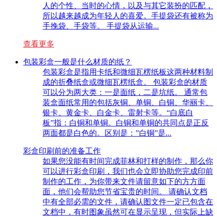
人的个性、当时的心情，以及与其它装扮的匹配，
所以越来越成为年轻人的喜爱。手提袋还有被称为
手挽袋、手袋等。 手提袋从运输...
查看更多
包装彩盒一般是什么材质的纸？
包装彩盒是指用卡纸和微细瓦楞纸板这两种材料制
成的折叠纸盒或微细瓦楞纸盒。 包装彩盒的材质
可以分为两大类：一是面纸，二是坑纸。 通常包
装盒面纸常用的包括灰铜、单铜、白铜、华丽卡、
银卡、黄金卡、白金卡、雷射卡等。“白底白
板”指：白铜和单铜。白铜和单铜的共同点是正反
两面都是白色的。区别是：”白铜”是...
彩盒印刷前的准备工作
如果您没能有时间完成菲林和打样的制作，那么你
可以进行彩盒印刷，我们也会立即协助您完成印前
制作的工作，为你带来文件请留意如下的方方面
面，他们会帮助您节省宝贵的时间。 请确认文档
中有全部必需的文件，请确认图文件一定已包含在
文档中，有时图象虽然可在显示呈现，但实际上缺