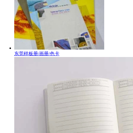
东莞样板册/画册/色卡