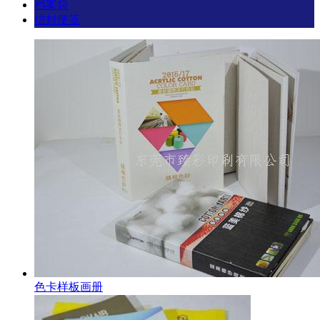
档案袋
信封便笺
色卡样板画册