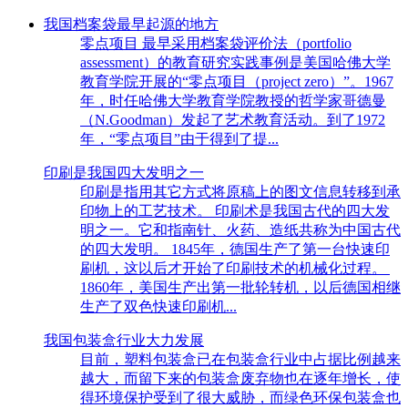
我国档案袋最早起源的地方
零点项目 最早采用档案袋评价法（portfolio
assessment）的教育研究实践事例是美国哈佛大学
教育学院开展的“零点项目（project zero）”。1967
年，时任哈佛大学教育学院教授的哲学家哥德曼
（N.Goodman）发起了艺术教育活动。到了1972
年，“零点项目”由于得到了提...
印刷是我国四大发明之一
印刷是指用其它方式将原稿上的图文信息转移到承
印物上的工艺技术。 印刷术是我国古代的四大发
明之一。它和指南针、火药、造纸共称为中国古代
的四大发明。 1845年，德国生产了第一台快速印
刷机，这以后才开始了印刷技术的机械化过程。
1860年，美国生产出第一批轮转机，以后德国相继
生产了双色快速印刷机...
我国包装盒行业大力发展
目前，塑料包装盒已在包装盒行业中占据比例越来
越大，而留下来的包装盒废弃物也在逐年增长，使
得环境保护受到了很大威胁，而绿色环保包装盒也