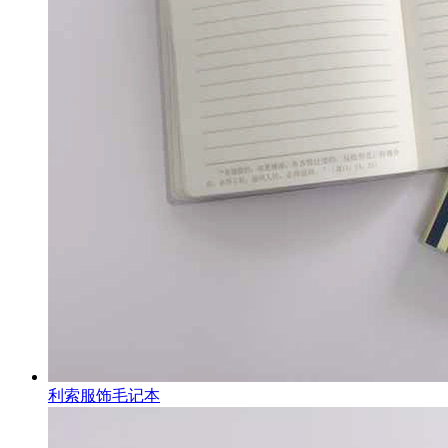
利索服饰毛记本