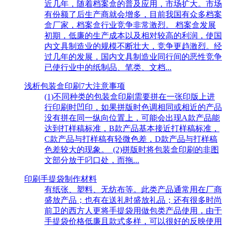
近几年，随着档案盒的普及应用，市场扩大。市场
有份额了后生产商就会增多，目前我国有众多档案
盒厂家，档案盒行业竞争非常激烈。 档案盒发展
初期，低廉的生产成本以及相对较高的利润，使国
内文具制造业的规模不断壮大，竞争更趋激烈。经
过几年的发展，国内文具制造业同行间的恶性竞争
已使行业中的纸制品、笔类、文档...
浅析包装盒印刷7大注意事项
(1)不同种类的包装盒印刷需要拼在一张印版上进
行印刷时凹印，如果拼版时色调相同或相近的产品
没有拼在同一纵向位置上，可能会出现A款产品能
达到打样稿标准，B款产品基本接近打样稿标准，
C款产品与打样稿有轻微色差，D款产品与打样稿
色差较大的现象。 (2)拼版时将包装盒印刷的非图
文部分放于叼口处，而拖...
印刷手提袋制作材料
有纸张、塑料、无纺布等。此类产品通常用在厂商
盛放产品；也有在送礼时盛放礼品；还有很多时尚
前卫的西方人更将手提袋用做包类产品使用，由于
手提袋价格低廉且款式多样，可以很好的反映使用