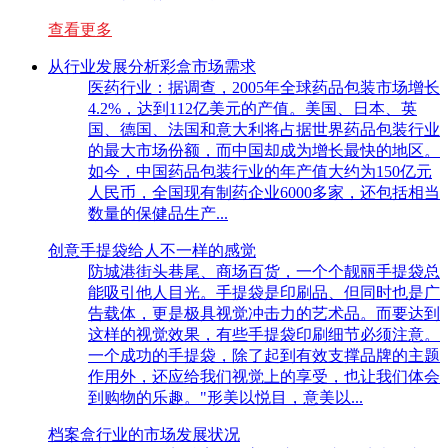
查看更多
从行业发展分析彩盒市场需求
医药行业：据调查，2005年全球药品包装市场增长
4.2%，达到112亿美元的产值。美国、日本、英
国、德国、法国和意大利将占据世界药品包装行业
的最大市场份额，而中国却成为增长最快的地区。
如今，中国药品包装行业的年产值大约为150亿元
人民币，全国现有制药企业6000多家，还包括相当
数量的保健品生产...
创意手提袋给人不一样的感觉
防城港街头巷尾、商场百货，一个个靓丽手提袋总
能吸引他人目光。手提袋是印刷品、但同时也是广
告载体，更是极具视觉冲击力的艺术品。而要达到
这样的视觉效果，有些手提袋印刷细节必须注意。
一个成功的手提袋，除了起到有效支撑品牌的主题
作用外，还应给我们视觉上的享受，也让我们体会
到购物的乐趣。"形美以悦目，意美以...
档案盒行业的市场发展状况