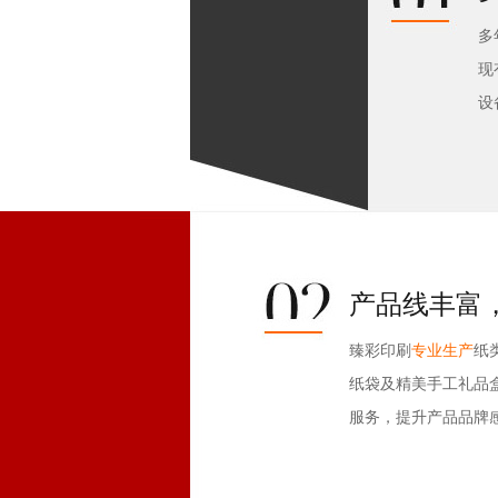
多
现
设
产品线丰富
臻彩印刷
专业生产
纸
纸袋及精美手工礼品
服务，提升产品品牌