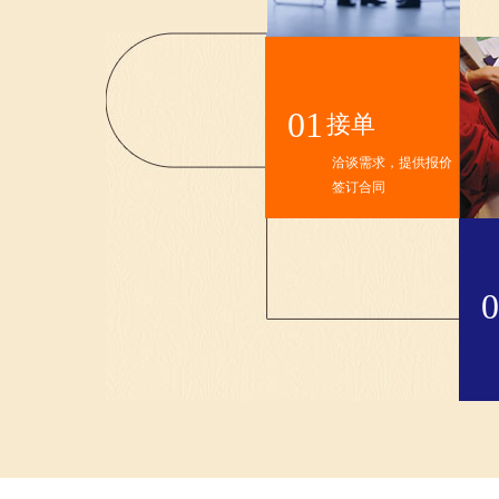
01
接单
洽谈需求，提供报价
签订合同
0