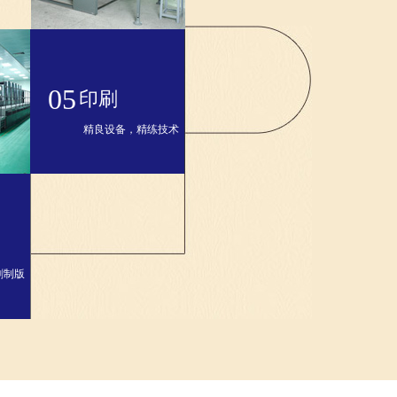
东莞包装卡纸彩盒
05
印刷
精良设备，精练技术
刷制版