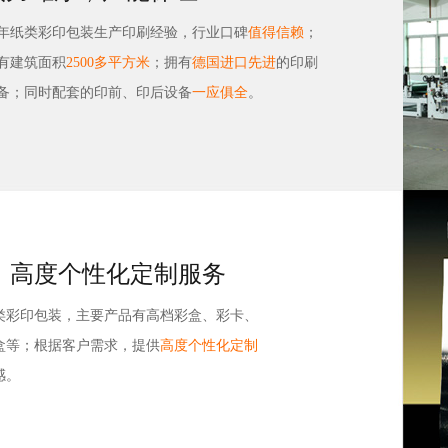
年纸类彩印包装生产印刷经验，行业口碑
值得信赖
；
有建筑面积
2500多平方米
；拥有
德国进口先进
的印刷
备；同时配套的印前、印后设备
一应俱全
。
，高度个性化定制服务
类彩印包装，主要产品有高档彩盒、彩卡、
盒等；根据客户需求，提供
高度个性化定制
感。