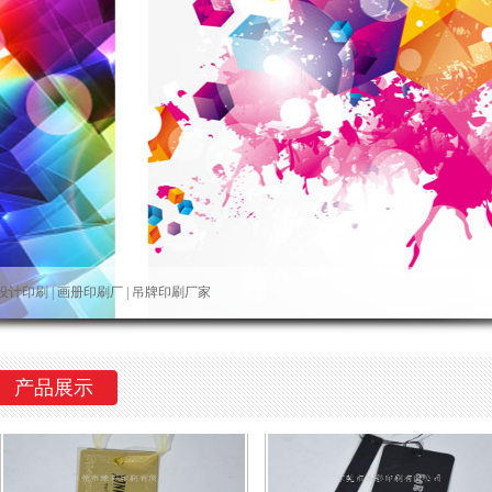
设计印刷
|
画册印刷厂
|
吊牌印刷厂家
阜阳东莞服装吊牌/卡牌
阜阳东莞LISUO服装吊牌/卡牌
产品展示