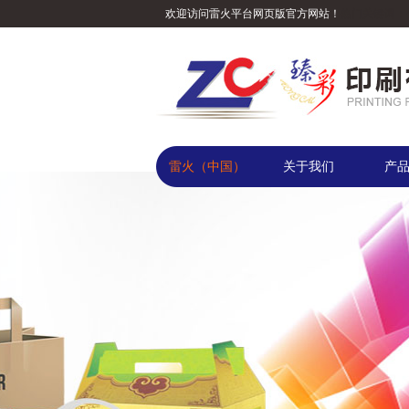
欢迎访问雷火平台网页版官方网站！
热门关键词：
雷火（中国）
关于我们
产