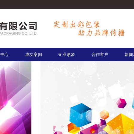
包装盒印刷,手提袋印刷厂,包装盒设计印刷.
品中心
成功案例
企业形象
合作客户
新闻