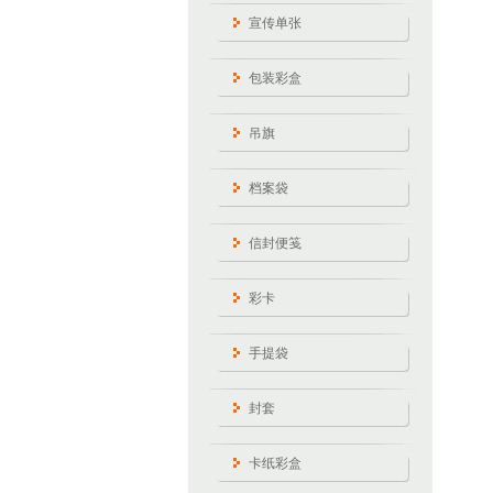
宣传单张
包装彩盒
吊旗
档案袋
信封便笺
彩卡
手提袋
封套
卡纸彩盒