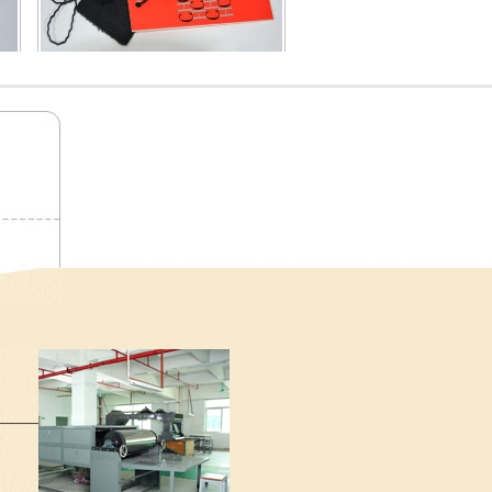
阜阳东莞服装吊牌/卡牌
阜阳东莞服装吊牌/卡牌