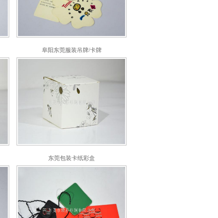
阜阳东莞服装吊牌/卡牌
东莞包装卡纸彩盒