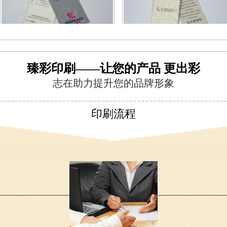
阜阳东莞服装吊牌/卡牌
阜阳东莞LISUO服装吊牌/卡牌
臻彩印刷——让您的产品
更出彩
志在助力提升您的品牌形象
印刷流程
阜阳东莞服装吊牌
阜阳东莞服装吊牌/卡牌