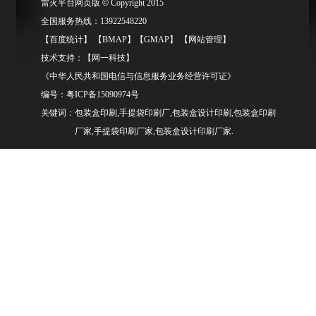
雷火平台网页版
©
Copyright 2015
全国服务热线：13922548220
【
百度统计
】 【
BMAP
】【
GMAP
】 【
网站管理
】
技术支持：【
网一科技
】
《中华人民共和国电信与信息服务业务经营许可证》
编号：
粤ICP备15090974号
关键词：包装盒印刷,手提袋印刷厂,包装盒设计印刷,包装盒印刷
厂家,手提袋印刷厂家,包装盒设计印刷厂家.