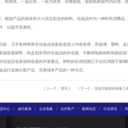
1、粉灰纸，一面白色，一面为灰色，价格较低，双粉纸两面均为白色，
2、根据产品的形状和大小决定彩盒的材料。化妆品作为一种时尚消费品
料，以提升其身价。
目前，几乎各种材质在化妆品包装彩盒袋上均有使用，而玻璃、塑料、金
装袋容器材料，纸盒则常用作化妆品的外包装。不断研制新材料和新的加
对化妆品包装袋和容器的开发重点。材料的应用范围已不仅仅局限于玻璃
妆品行业推出新产品、完善现有产品的一种方式。
[
上一个：
暂无
] [
下一个：
彩盒印刷前的准备工
品中心
/
成功案例
/
企业形象
/
合作客户
/
新闻动态
/
行业资讯
/