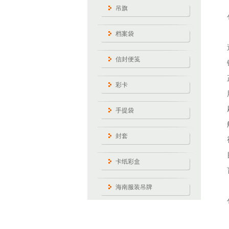
吊旗
档案袋
信封便笺
彩卡
手提袋
封套
卡纸彩盒
海南服装吊牌