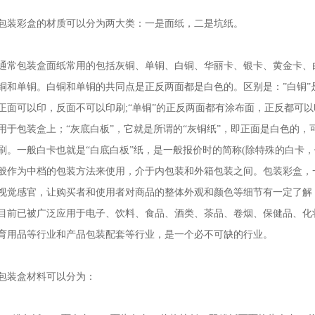
包装彩盒的材质可以分为两大类：一是面纸，二是坑纸。
通常包装盒面纸常用的包括灰铜、单铜、白铜、华丽卡、银卡、黄金卡、白
铜和单铜。白铜和单铜的共同点是正反两面都是白色的。区别是：”白铜”
正面可以印，反面不可以印刷;“单铜”的正反两面都有涂布面，正反都可以
用于包装盒上；“灰底白板”，它就是所谓的“灰铜纸”，即正面是白色的
刷。一般白卡也就是“白底白板”纸，是一般报价时的简称(除特殊的白卡，
般作为中档的包装方法来使用，介于内包装和外箱包装之间。包装彩盒，
视觉感官，让购买者和使用者对商品的整体外观和颜色等细节有一定了解
目前已被广泛应用于电子、饮料、食品、酒类、茶品、卷烟、保健品、化
育用品等行业和产品包装配套等行业，是一个必不可缺的行业。
包装盒材料可以分为：