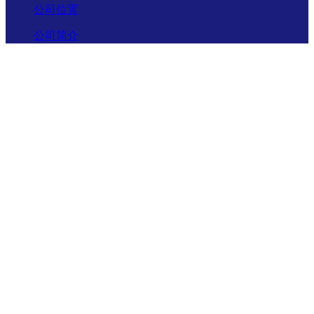
公司位置
公司简介