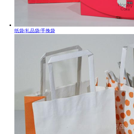
纸袋/礼品袋/手挽袋