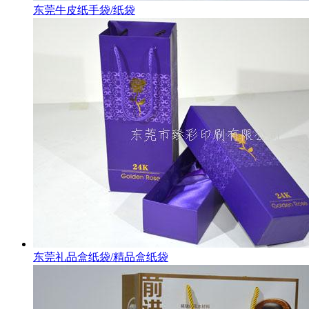
东莞牛皮纸手袋/纸袋
东莞礼品盒纸袋/精品盒纸袋