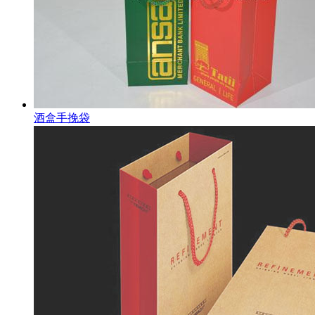
酒盒手挽袋