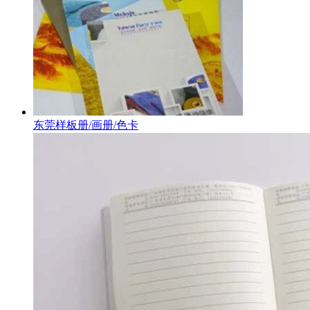
东莞样板册/画册/色卡