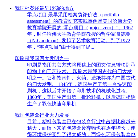
我国档案袋最早起源的地方
零点项目 最早采用档案袋评价法（portfolio
assessment）的教育研究实践事例是美国哈佛大学
教育学院开展的“零点项目（project zero）”。1967
年，时任哈佛大学教育学院教授的哲学家哥德曼
（N.Goodman）发起了艺术教育活动。到了1972
年，“零点项目”由于得到了提...
印刷是我国四大发明之一
印刷是指用其它方式将原稿上的图文信息转移到承
印物上的工艺技术。 印刷术是我国古代的四大发
明之一。它和指南针、火药、造纸共称为中国古代
的四大发明。 1845年，德国生产了第一台快速印
刷机，这以后才开始了印刷技术的机械化过程。
1860年，美国生产出第一批轮转机，以后德国相继
生产了双色快速印刷机...
我国包装盒行业大力发展
目前，塑料包装盒已在包装盒行业中占据比例越来
越大，而留下来的包装盒废弃物也在逐年增长，使
得环境保护受到了很大威胁，而绿色环保包装盒也