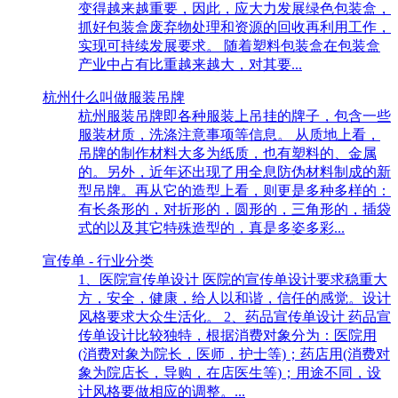
变得越来越重要，因此，应大力发展绿色包装盒，
抓好包装盒废弃物处理和资源的回收再利用工作，
实现可持续发展要求。 随着塑料包装盒在包装盒
产业中占有比重越来越大，对其要...
杭州什么叫做服装吊牌
杭州服装吊牌即各种服装上吊挂的牌子，包含一些
服装材质，洗涤注意事项等信息。 从质地上看，
吊牌的制作材料大多为纸质，也有塑料的、金属
的。另外，近年还出现了用全息防伪材料制成的新
型吊牌。再从它的造型上看，则更是多种多样的：
有长条形的，对折形的，圆形的，三角形的，插袋
式的以及其它特殊造型的，真是多姿多彩...
宣传单 - 行业分类
1、医院宣传单设计 医院的宣传单设计要求稳重大
方，安全，健康，给人以和谐，信任的感觉。设计
风格要求大众生活化。 2、药品宣传单设计 药品宣
传单设计比较独特，根据消费对象分为：医院用
(消费对象为院长，医师，护士等)；药店用(消费对
象为院店长，导购，在店医生等)；用途不同，设
计风格要做相应的调整。...