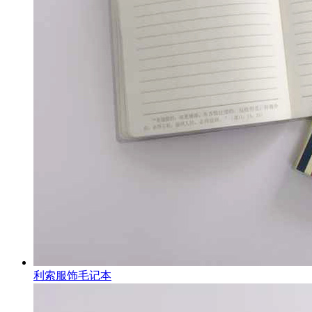
利索服饰毛记本