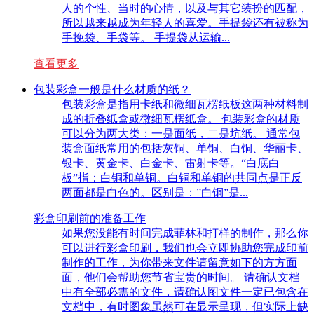
人的个性、当时的心情，以及与其它装扮的匹配，
所以越来越成为年轻人的喜爱。手提袋还有被称为
手挽袋、手袋等。 手提袋从运输...
查看更多
包装彩盒一般是什么材质的纸？
包装彩盒是指用卡纸和微细瓦楞纸板这两种材料制
成的折叠纸盒或微细瓦楞纸盒。 包装彩盒的材质
可以分为两大类：一是面纸，二是坑纸。 通常包
装盒面纸常用的包括灰铜、单铜、白铜、华丽卡、
银卡、黄金卡、白金卡、雷射卡等。“白底白
板”指：白铜和单铜。白铜和单铜的共同点是正反
两面都是白色的。区别是：”白铜”是...
彩盒印刷前的准备工作
如果您没能有时间完成菲林和打样的制作，那么你
可以进行彩盒印刷，我们也会立即协助您完成印前
制作的工作，为你带来文件请留意如下的方方面
面，他们会帮助您节省宝贵的时间。 请确认文档
中有全部必需的文件，请确认图文件一定已包含在
文档中，有时图象虽然可在显示呈现，但实际上缺