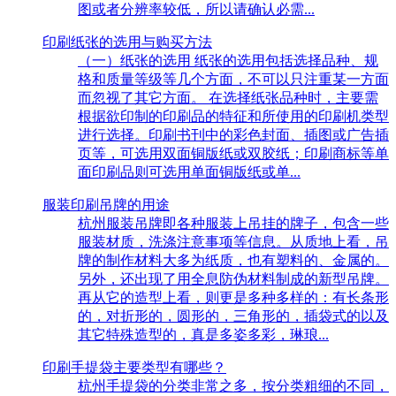
图或者分辨率较低，所以请确认必需...
印刷纸张的选用与购买方法
（一）纸张的选用 纸张的选用包括选择品种、规
格和质量等级等几个方面，不可以只注重某一方面
而忽视了其它方面。 在选择纸张品种时，主要需
根据欲印制的印刷品的特征和所使用的印刷机类型
进行选择。印刷书刊中的彩色封面、插图或广告插
页等，可选用双面铜版纸或双胶纸；印刷商标等单
面印刷品则可选用单面铜版纸或单...
服装印刷吊牌的用途
杭州服装吊牌即各种服装上吊挂的牌子，包含一些
服装材质，洗涤注意事项等信息。从质地上看，吊
牌的制作材料大多为纸质，也有塑料的、金属的。
另外，还出现了用全息防伪材料制成的新型吊牌。
再从它的造型上看，则更是多种多样的：有长条形
的，对折形的，圆形的，三角形的，插袋式的以及
其它特殊造型的，真是多姿多彩，琳琅...
印刷手提袋主要类型有哪些？
杭州手提袋的分类非常之多，按分类粗细的不同，