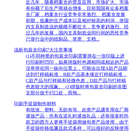
近几年，随着档案盒的普及应用，市场扩大。市场
有份额了后生产商就会增多，目前我国有众多档案
盒厂家，档案盒行业竞争非常激烈。 档案盒发展
初期，低廉的生产成本以及相对较高的利润，使国
内文具制造业的规模不断壮大，竞争更趋激烈。经
过几年的发展，国内文具制造业同行间的恶性竞争
已使行业中的纸制品、笔类、文档...
浅析包装盒印刷7大注意事项
(1)不同种类的包装盒印刷需要拼在一张印版上进
行印刷时凹印，如果拼版时色调相同或相近的产品
没有拼在同一纵向位置上，可能会出现A款产品能
达到打样稿标准，B款产品基本接近打样稿标准，
C款产品与打样稿有轻微色差，D款产品与打样稿
色差较大的现象。 (2)拼版时将包装盒印刷的非图
文部分放于叼口处，而拖...
印刷手提袋制作材料
有纸张、塑料、无纺布等。此类产品通常用在厂商
盛放产品；也有在送礼时盛放礼品；还有很多时尚
前卫的西方人更将手提袋用做包类产品使用，由于
手提袋价格低廉且款式多样，可以很好的反映使用