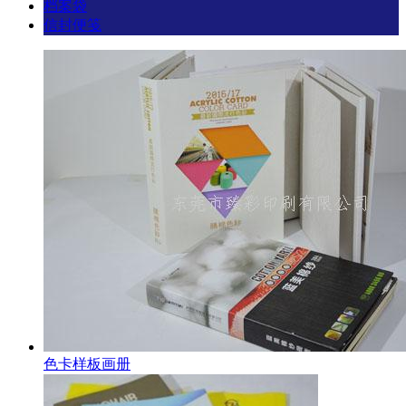
档案袋
信封便笺
色卡样板画册