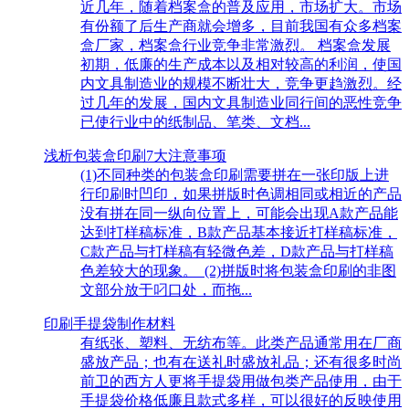
近几年，随着档案盒的普及应用，市场扩大。市场
有份额了后生产商就会增多，目前我国有众多档案
盒厂家，档案盒行业竞争非常激烈。 档案盒发展
初期，低廉的生产成本以及相对较高的利润，使国
内文具制造业的规模不断壮大，竞争更趋激烈。经
过几年的发展，国内文具制造业同行间的恶性竞争
已使行业中的纸制品、笔类、文档...
浅析包装盒印刷7大注意事项
(1)不同种类的包装盒印刷需要拼在一张印版上进
行印刷时凹印，如果拼版时色调相同或相近的产品
没有拼在同一纵向位置上，可能会出现A款产品能
达到打样稿标准，B款产品基本接近打样稿标准，
C款产品与打样稿有轻微色差，D款产品与打样稿
色差较大的现象。 (2)拼版时将包装盒印刷的非图
文部分放于叼口处，而拖...
印刷手提袋制作材料
有纸张、塑料、无纺布等。此类产品通常用在厂商
盛放产品；也有在送礼时盛放礼品；还有很多时尚
前卫的西方人更将手提袋用做包类产品使用，由于
手提袋价格低廉且款式多样，可以很好的反映使用