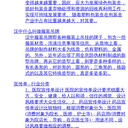
变得越来越重要，因此，应大力发展绿色包装盒，
抓好包装盒废弃物处理和资源的回收再利用工作，
实现可持续发展要求。 随着塑料包装盒在包装盒
产业中占有比重越来越大，对其要...
汉中什么叫做服装吊牌
汉中服装吊牌即各种服装上吊挂的牌子，包含一些
服装材质，洗涤注意事项等信息。 从质地上看，
吊牌的制作材料大多为纸质，也有塑料的、金属
的。另外，近年还出现了用全息防伪材料制成的新
型吊牌。再从它的造型上看，则更是多种多样的：
有长条形的，对折形的，圆形的，三角形的，插袋
式的以及其它特殊造型的，真是多姿多彩...
宣传单 - 行业分类
1、医院宣传单设计 医院的宣传单设计要求稳重大
方，安全，健康，给人以和谐，信任的感觉。设计
风格要求大众生活化。 2、药品宣传单设计 药品宣
传单设计比较独特，根据消费对象分为：医院用
(消费对象为院长，医师，护士等)；药店用(消费对
象为院店长，导购，在店医生等)；用途不同，设
计风格要做相应的调整。...