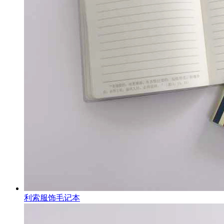
利索服饰毛记本