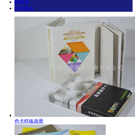
档案袋
信封便笺
色卡样板画册