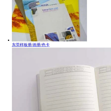
东莞样板册/画册/色卡