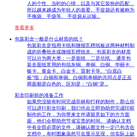
人的个性、当时的心情，以及与其它装扮的匹配，
所以越来越成为年轻人的喜爱。手提袋还有被称为
手挽袋、手袋等。 手提袋从运输...
查看更多
包装彩盒一般是什么材质的纸？
包装彩盒是指用卡纸和微细瓦楞纸板这两种材料制
成的折叠纸盒或微细瓦楞纸盒。 包装彩盒的材质
可以分为两大类：一是面纸，二是坑纸。 通常包
装盒面纸常用的包括灰铜、单铜、白铜、华丽卡、
银卡、黄金卡、白金卡、雷射卡等。“白底白
板”指：白铜和单铜。白铜和单铜的共同点是正反
两面都是白色的。区别是：”白铜”是...
彩盒印刷前的准备工作
如果您没能有时间完成菲林和打样的制作，那么你
可以进行彩盒印刷，我们也会立即协助您完成印前
制作的工作，为你带来文件请留意如下的方方面
面，他们会帮助您节省宝贵的时间。 请确认文档
中有全部必需的文件，请确认图文件一定已包含在
文档中，有时图象虽然可在显示呈现，但实际上缺