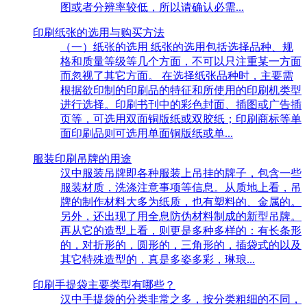
图或者分辨率较低，所以请确认必需...
印刷纸张的选用与购买方法
（一）纸张的选用 纸张的选用包括选择品种、规
格和质量等级等几个方面，不可以只注重某一方面
而忽视了其它方面。 在选择纸张品种时，主要需
根据欲印制的印刷品的特征和所使用的印刷机类型
进行选择。印刷书刊中的彩色封面、插图或广告插
页等，可选用双面铜版纸或双胶纸；印刷商标等单
面印刷品则可选用单面铜版纸或单...
服装印刷吊牌的用途
汉中服装吊牌即各种服装上吊挂的牌子，包含一些
服装材质，洗涤注意事项等信息。从质地上看，吊
牌的制作材料大多为纸质，也有塑料的、金属的。
另外，还出现了用全息防伪材料制成的新型吊牌。
再从它的造型上看，则更是多种多样的：有长条形
的，对折形的，圆形的，三角形的，插袋式的以及
其它特殊造型的，真是多姿多彩，琳琅...
印刷手提袋主要类型有哪些？
汉中手提袋的分类非常之多，按分类粗细的不同，