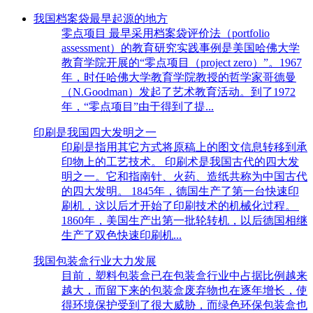
我国档案袋最早起源的地方
零点项目 最早采用档案袋评价法（portfolio
assessment）的教育研究实践事例是美国哈佛大学
教育学院开展的“零点项目（project zero）”。1967
年，时任哈佛大学教育学院教授的哲学家哥德曼
（N.Goodman）发起了艺术教育活动。到了1972
年，“零点项目”由于得到了提...
印刷是我国四大发明之一
印刷是指用其它方式将原稿上的图文信息转移到承
印物上的工艺技术。 印刷术是我国古代的四大发
明之一。它和指南针、火药、造纸共称为中国古代
的四大发明。 1845年，德国生产了第一台快速印
刷机，这以后才开始了印刷技术的机械化过程。
1860年，美国生产出第一批轮转机，以后德国相继
生产了双色快速印刷机...
我国包装盒行业大力发展
目前，塑料包装盒已在包装盒行业中占据比例越来
越大，而留下来的包装盒废弃物也在逐年增长，使
得环境保护受到了很大威胁，而绿色环保包装盒也