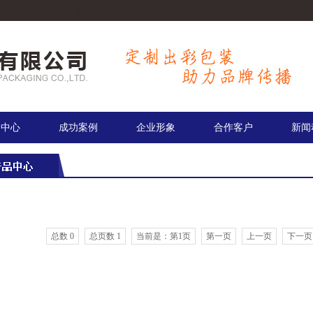
包装盒印刷,手提袋印刷厂,包装盒设计印刷.
品中心
成功案例
企业形象
合作客户
新闻
总数 0
总页数 1
当前是：第1页
第一页
上一页
下一页