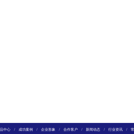
品中心
/
成功案例
/
企业形象
/
合作客户
/
新闻动态
/
行业资讯
/