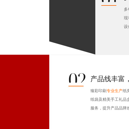
多
现
设
产品线丰富
臻彩印刷
专业生产
纸
纸袋及精美手工礼品
服务，提升产品品牌