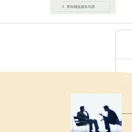
黄南藏族服装吊牌