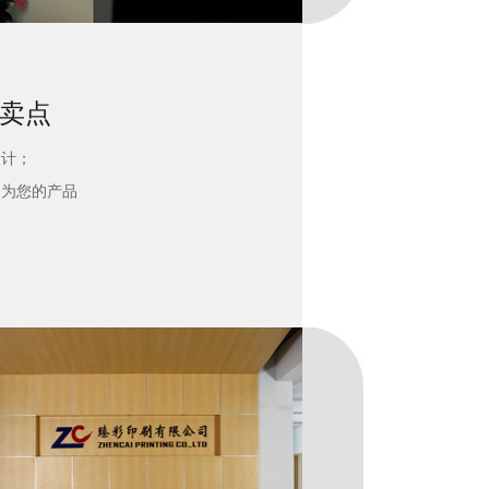
卖点
设计；
，为您的产品