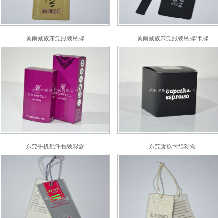
黄南藏族东莞服装吊牌
黄南藏族东莞服装吊牌/卡牌
东莞手机配件包装彩盒
东莞蛋糕卡纸彩盒