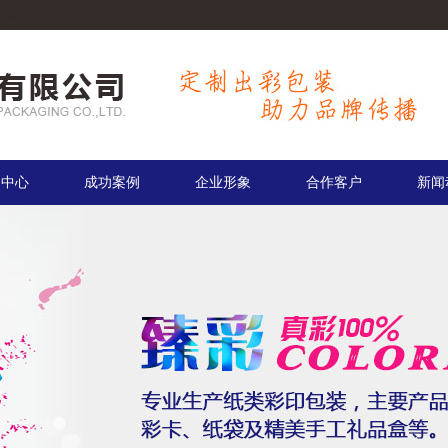
包装盒印刷,手提袋印刷厂,包装盒设计印刷.
品中心
成功案例
企业形象
合作客户
新闻