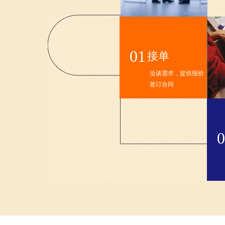
01
接单
洽谈需求，提供报价
签订合同
0