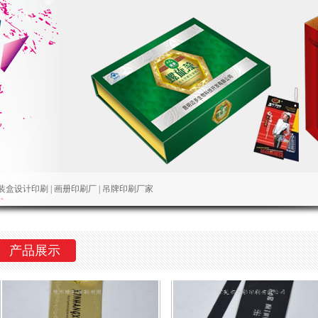
黄南藏族东莞服装吊牌/卡牌
黄南藏族东莞LISUO服装吊牌/卡牌
装盒设计印刷
|
画册印刷厂
|
吊牌印刷厂家
产品展示