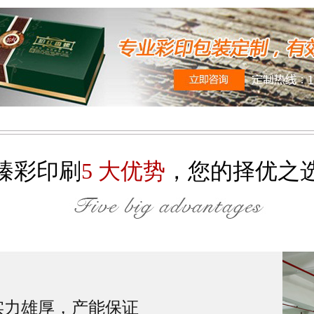
臻彩印刷
5
大优势
，您的择优之
实力雄厚，产能保证