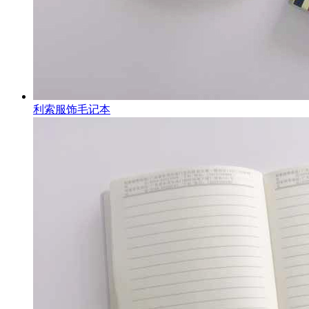
利索服饰毛记本