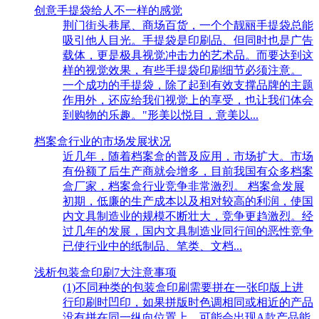
创意手提袋给人不一样的感觉
荆门街头巷尾、商场百货，一个个靓丽手提袋总能
吸引他人目光。手提袋是印刷品、但同时也是广告
载体，更是极具视觉冲击力的艺术品。而要达到这
样的视觉效果，有些手提袋印刷细节必须注意。
一个成功的手提袋，除了起到有效支撑品牌的主题
作用外，还应给我们视觉上的享受，也让我们体会
到购物的乐趣。"形美以悦目，意美以...
档案盒行业的市场发展状况
近几年，随着档案盒的普及应用，市场扩大。市场
有份额了后生产商就会增多，目前我国有众多档案
盒厂家，档案盒行业竞争非常激烈。 档案盒发展
初期，低廉的生产成本以及相对较高的利润，使国
内文具制造业的规模不断壮大，竞争更趋激烈。经
过几年的发展，国内文具制造业同行间的恶性竞争
已使行业中的纸制品、笔类、文档...
浅析包装盒印刷7大注意事项
(1)不同种类的包装盒印刷需要拼在一张印版上进
行印刷时凹印，如果拼版时色调相同或相近的产品
没有拼在同一纵向位置上，可能会出现A款产品能