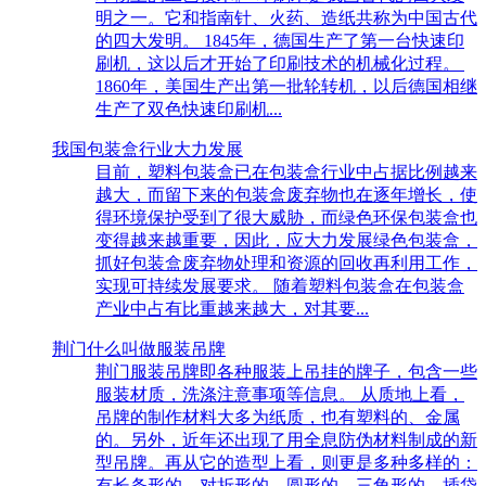
明之一。它和指南针、火药、造纸共称为中国古代
的四大发明。 1845年，德国生产了第一台快速印
刷机，这以后才开始了印刷技术的机械化过程。
1860年，美国生产出第一批轮转机，以后德国相继
生产了双色快速印刷机...
我国包装盒行业大力发展
目前，塑料包装盒已在包装盒行业中占据比例越来
越大，而留下来的包装盒废弃物也在逐年增长，使
得环境保护受到了很大威胁，而绿色环保包装盒也
变得越来越重要，因此，应大力发展绿色包装盒，
抓好包装盒废弃物处理和资源的回收再利用工作，
实现可持续发展要求。 随着塑料包装盒在包装盒
产业中占有比重越来越大，对其要...
荆门什么叫做服装吊牌
荆门服装吊牌即各种服装上吊挂的牌子，包含一些
服装材质，洗涤注意事项等信息。 从质地上看，
吊牌的制作材料大多为纸质，也有塑料的、金属
的。另外，近年还出现了用全息防伪材料制成的新
型吊牌。再从它的造型上看，则更是多种多样的：
有长条形的，对折形的，圆形的，三角形的，插袋