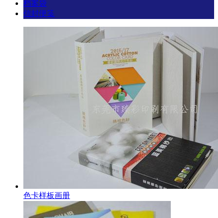
档案袋
信封便笺
色卡样板画册