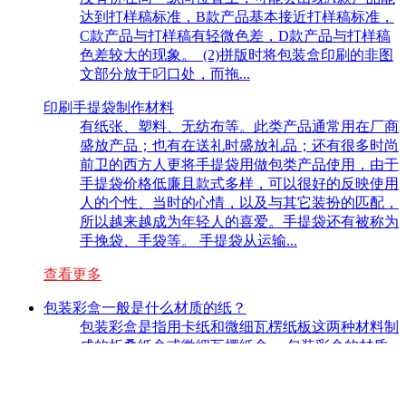
达到打样稿标准，B款产品基本接近打样稿标准，
C款产品与打样稿有轻微色差，D款产品与打样稿
色差较大的现象。 (2)拼版时将包装盒印刷的非图
文部分放于叼口处，而拖...
印刷手提袋制作材料
有纸张、塑料、无纺布等。此类产品通常用在厂商
盛放产品；也有在送礼时盛放礼品；还有很多时尚
前卫的西方人更将手提袋用做包类产品使用，由于
手提袋价格低廉且款式多样，可以很好的反映使用
人的个性、当时的心情，以及与其它装扮的匹配，
所以越来越成为年轻人的喜爱。手提袋还有被称为
手挽袋、手袋等。 手提袋从运输...
查看更多
包装彩盒一般是什么材质的纸？
包装彩盒是指用卡纸和微细瓦楞纸板这两种材料制
成的折叠纸盒或微细瓦楞纸盒。 包装彩盒的材质
可以分为两大类：一是面纸，二是坑纸。 通常包
装盒面纸常用的包括灰铜、单铜、白铜、华丽卡、
银卡、黄金卡、白金卡、雷射卡等。“白底白