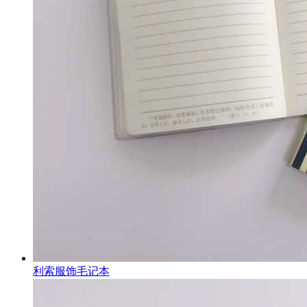
利索服饰毛记本