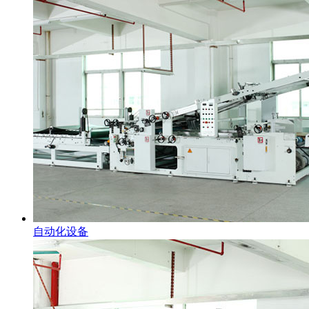
自动化设备