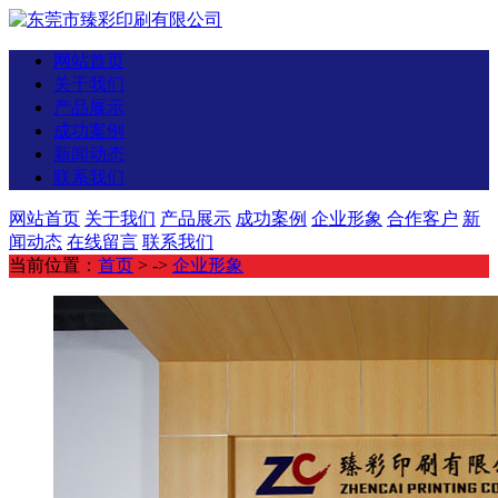
网站首页
关于我们
产品展示
成功案例
新闻动态
联系我们
网站首页
关于我们
产品展示
成功案例
企业形象
合作客户
新
闻动态
在线留言
联系我们
当前位置：
首页
> ->
企业形象