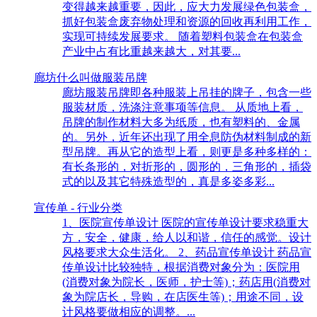
变得越来越重要，因此，应大力发展绿色包装盒，
抓好包装盒废弃物处理和资源的回收再利用工作，
实现可持续发展要求。 随着塑料包装盒在包装盒
产业中占有比重越来越大，对其要...
廊坊什么叫做服装吊牌
廊坊服装吊牌即各种服装上吊挂的牌子，包含一些
服装材质，洗涤注意事项等信息。 从质地上看，
吊牌的制作材料大多为纸质，也有塑料的、金属
的。另外，近年还出现了用全息防伪材料制成的新
型吊牌。再从它的造型上看，则更是多种多样的：
有长条形的，对折形的，圆形的，三角形的，插袋
式的以及其它特殊造型的，真是多姿多彩...
宣传单 - 行业分类
1、医院宣传单设计 医院的宣传单设计要求稳重大
方，安全，健康，给人以和谐，信任的感觉。设计
风格要求大众生活化。 2、药品宣传单设计 药品宣
传单设计比较独特，根据消费对象分为：医院用
(消费对象为院长，医师，护士等)；药店用(消费对
象为院店长，导购，在店医生等)；用途不同，设
计风格要做相应的调整。...