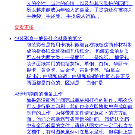
人的个性、当时的心情，以及与其它装扮的匹配，
所以越来越成为年轻人的喜爱。手提袋还有被称为
手挽袋、手袋等。 手提袋从运输...
查看更多
包装彩盒一般是什么材质的纸？
包装彩盒是指用卡纸和微细瓦楞纸板这两种材料制
成的折叠纸盒或微细瓦楞纸盒。 包装彩盒的材质
可以分为两大类：一是面纸，二是坑纸。 通常包
装盒面纸常用的包括灰铜、单铜、白铜、华丽卡、
银卡、黄金卡、白金卡、雷射卡等。“白底白
板”指：白铜和单铜。白铜和单铜的共同点是正反
两面都是白色的。区别是：”白铜”是...
彩盒印刷前的准备工作
如果您没能有时间完成菲林和打样的制作，那么你
可以进行彩盒印刷，我们也会立即协助您完成印前
制作的工作，为你带来文件请留意如下的方方面
面，他们会帮助您节省宝贵的时间。 请确认文档
中有全部必需的文件，请确认图文件一定已包含在
文档中，有时图象虽然可在显示呈现，但实际上缺