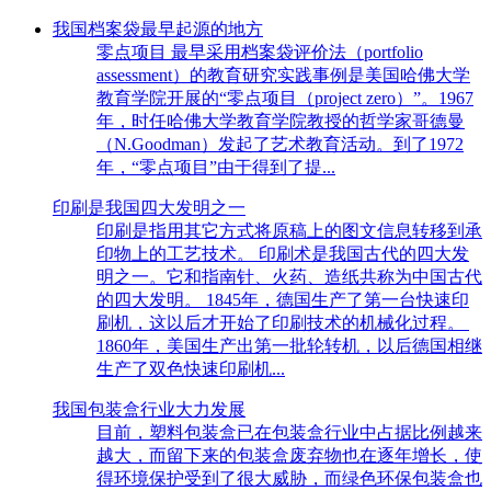
我国档案袋最早起源的地方
零点项目 最早采用档案袋评价法（portfolio
assessment）的教育研究实践事例是美国哈佛大学
教育学院开展的“零点项目（project zero）”。1967
年，时任哈佛大学教育学院教授的哲学家哥德曼
（N.Goodman）发起了艺术教育活动。到了1972
年，“零点项目”由于得到了提...
印刷是我国四大发明之一
印刷是指用其它方式将原稿上的图文信息转移到承
印物上的工艺技术。 印刷术是我国古代的四大发
明之一。它和指南针、火药、造纸共称为中国古代
的四大发明。 1845年，德国生产了第一台快速印
刷机，这以后才开始了印刷技术的机械化过程。
1860年，美国生产出第一批轮转机，以后德国相继
生产了双色快速印刷机...
我国包装盒行业大力发展
目前，塑料包装盒已在包装盒行业中占据比例越来
越大，而留下来的包装盒废弃物也在逐年增长，使
得环境保护受到了很大威胁，而绿色环保包装盒也