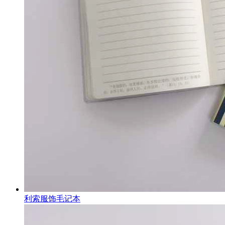
利索服饰毛记本