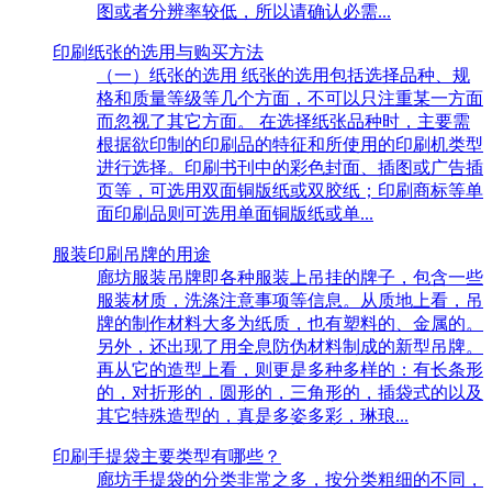
图或者分辨率较低，所以请确认必需...
印刷纸张的选用与购买方法
（一）纸张的选用 纸张的选用包括选择品种、规
格和质量等级等几个方面，不可以只注重某一方面
而忽视了其它方面。 在选择纸张品种时，主要需
根据欲印制的印刷品的特征和所使用的印刷机类型
进行选择。印刷书刊中的彩色封面、插图或广告插
页等，可选用双面铜版纸或双胶纸；印刷商标等单
面印刷品则可选用单面铜版纸或单...
服装印刷吊牌的用途
廊坊服装吊牌即各种服装上吊挂的牌子，包含一些
服装材质，洗涤注意事项等信息。从质地上看，吊
牌的制作材料大多为纸质，也有塑料的、金属的。
另外，还出现了用全息防伪材料制成的新型吊牌。
再从它的造型上看，则更是多种多样的：有长条形
的，对折形的，圆形的，三角形的，插袋式的以及
其它特殊造型的，真是多姿多彩，琳琅...
印刷手提袋主要类型有哪些？
廊坊手提袋的分类非常之多，按分类粗细的不同，