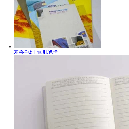
东莞样板册/画册/色卡