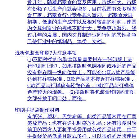
近几年，随着档案盒的普及应用，市场扩大。市场
有份额了后生产商就会增多，目前我国有众多档案
盒厂家，档案盒行业竞争非常激烈。 档案盒发展
初期，低廉的生产成本以及相对较高的利润，使国
内文具制造业的规模不断壮大，竞争更趋激烈。经
过几年的发展，国内文具制造业同行间的恶性竞争
已使行业中的纸制品、笔类、文档...
浅析包装盒印刷7大注意事项
(1)不同种类的包装盒印刷需要拼在一张印版上进
行印刷时凹印，如果拼版时色调相同或相近的产品
没有拼在同一纵向位置上，可能会出现A款产品能
达到打样稿标准，B款产品基本接近打样稿标准，
C款产品与打样稿有轻微色差，D款产品与打样稿
色差较大的现象。 (2)拼版时将包装盒印刷的非图
文部分放于叼口处，而拖...
印刷手提袋制作材料
有纸张、塑料、无纺布等。此类产品通常用在厂商
盛放产品；也有在送礼时盛放礼品；还有很多时尚
前卫的西方人更将手提袋用做包类产品使用，由于
手提袋价格低廉且款式多样，可以很好的反映使用