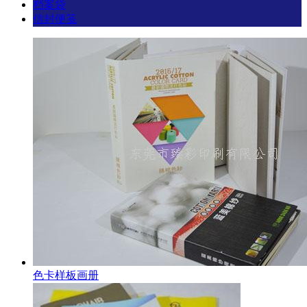
档案袋
信封便笺
色卡样板画册