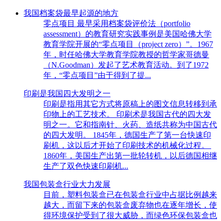
我国档案袋最早起源的地方
零点项目 最早采用档案袋评价法（portfolio
assessment）的教育研究实践事例是美国哈佛大学
教育学院开展的“零点项目（project zero）”。1967
年，时任哈佛大学教育学院教授的哲学家哥德曼
（N.Goodman）发起了艺术教育活动。到了1972
年，“零点项目”由于得到了提...
印刷是我国四大发明之一
印刷是指用其它方式将原稿上的图文信息转移到承
印物上的工艺技术。 印刷术是我国古代的四大发
明之一。它和指南针、火药、造纸共称为中国古代
的四大发明。 1845年，德国生产了第一台快速印
刷机，这以后才开始了印刷技术的机械化过程。
1860年，美国生产出第一批轮转机，以后德国相继
生产了双色快速印刷机...
我国包装盒行业大力发展
目前，塑料包装盒已在包装盒行业中占据比例越来
越大，而留下来的包装盒废弃物也在逐年增长，使
得环境保护受到了很大威胁，而绿色环保包装盒也