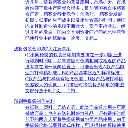
近几年，随着档案盒的普及应用，市场扩大。市场
有份额了后生产商就会增多，目前我国有众多档案
盒厂家，档案盒行业竞争非常激烈。 档案盒发展
初期，低廉的生产成本以及相对较高的利润，使国
内文具制造业的规模不断壮大，竞争更趋激烈。经
过几年的发展，国内文具制造业同行间的恶性竞争
已使行业中的纸制品、笔类、文档...
浅析包装盒印刷7大注意事项
(1)不同种类的包装盒印刷需要拼在一张印版上进
行印刷时凹印，如果拼版时色调相同或相近的产品
没有拼在同一纵向位置上，可能会出现A款产品能
达到打样稿标准，B款产品基本接近打样稿标准，
C款产品与打样稿有轻微色差，D款产品与打样稿
色差较大的现象。 (2)拼版时将包装盒印刷的非图
文部分放于叼口处，而拖...
印刷手提袋制作材料
有纸张、塑料、无纺布等。此类产品通常用在厂商
盛放产品；也有在送礼时盛放礼品；还有很多时尚
前卫的西方人更将手提袋用做包类产品使用，由于
手提袋价格低廉且款式多样，可以很好的反映使用