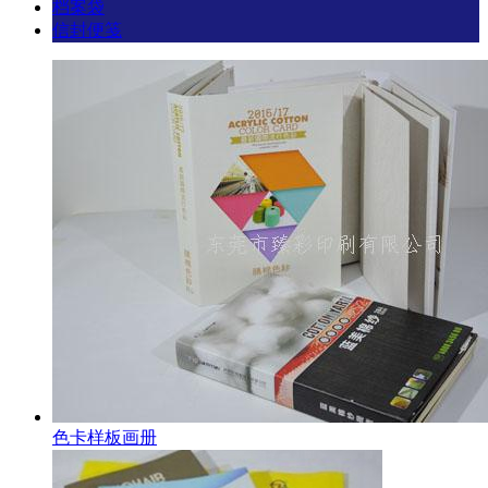
档案袋
信封便笺
色卡样板画册