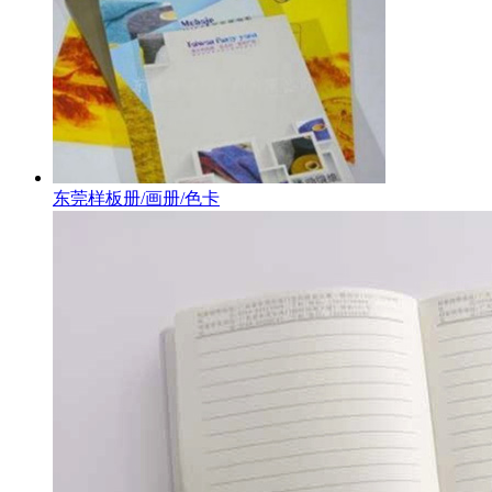
东莞样板册/画册/色卡