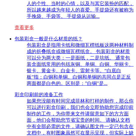
人的个性、当时的心情，以及与其它装扮的匹配，
所以越来越成为年轻人的喜爱。手提袋还有被称为
手挽袋、手袋等。 手提袋从运输...
查看更多
包装彩盒一般是什么材质的纸？
包装彩盒是指用卡纸和微细瓦楞纸板这两种材料制
成的折叠纸盒或微细瓦楞纸盒。 包装彩盒的材质
可以分为两大类：一是面纸，二是坑纸。 通常包
装盒面纸常用的包括灰铜、单铜、白铜、华丽卡、
银卡、黄金卡、白金卡、雷射卡等。“白底白
板”指：白铜和单铜。白铜和单铜的共同点是正反
两面都是白色的。区别是：”白铜”是...
彩盒印刷前的准备工作
如果您没能有时间完成菲林和打样的制作，那么你
可以进行彩盒印刷，我们也会立即协助您完成印前
制作的工作，为你带来文件请留意如下的方方面
面，他们会帮助您节省宝贵的时间。 请确认文档
中有全部必需的文件，请确认图文件一定已包含在
文档中，有时图象虽然可在显示呈现，但实际上缺