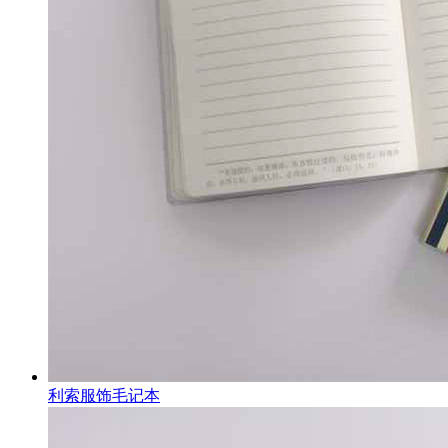
利索服饰毛记本