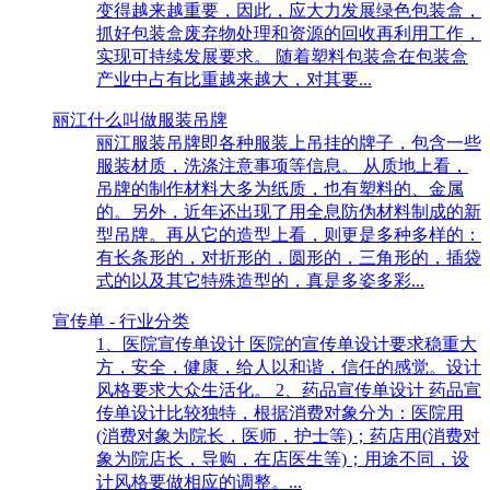
变得越来越重要，因此，应大力发展绿色包装盒，
抓好包装盒废弃物处理和资源的回收再利用工作，
实现可持续发展要求。 随着塑料包装盒在包装盒
产业中占有比重越来越大，对其要...
丽江什么叫做服装吊牌
丽江服装吊牌即各种服装上吊挂的牌子，包含一些
服装材质，洗涤注意事项等信息。 从质地上看，
吊牌的制作材料大多为纸质，也有塑料的、金属
的。另外，近年还出现了用全息防伪材料制成的新
型吊牌。再从它的造型上看，则更是多种多样的：
有长条形的，对折形的，圆形的，三角形的，插袋
式的以及其它特殊造型的，真是多姿多彩...
宣传单 - 行业分类
1、医院宣传单设计 医院的宣传单设计要求稳重大
方，安全，健康，给人以和谐，信任的感觉。设计
风格要求大众生活化。 2、药品宣传单设计 药品宣
传单设计比较独特，根据消费对象分为：医院用
(消费对象为院长，医师，护士等)；药店用(消费对
象为院店长，导购，在店医生等)；用途不同，设
计风格要做相应的调整。...