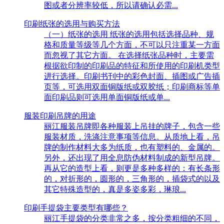
图或者分辨率较低，所以请确认必需...
印刷纸张的选用与购买方法
（一）纸张的选用 纸张的选用包括选择品种、规
格和质量等级等几个方面，不可以只注重某一方面
而忽视了其它方面。 在选择纸张品种时，主要需
根据欲印制的印刷品的特征和所使用的印刷机类型
进行选择。印刷书刊中的彩色封面、插图或广告插
页等，可选用双面铜版纸或双胶纸；印刷商标等单
面印刷品则可选用单面铜版纸或单...
服装印刷吊牌的用途
丽江服装吊牌即各种服装上吊挂的牌子，包含一些
服装材质，洗涤注意事项等信息。从质地上看，吊
牌的制作材料大多为纸质，也有塑料的、金属的。
另外，还出现了用全息防伪材料制成的新型吊牌。
再从它的造型上看，则更是多种多样的：有长条形
的，对折形的，圆形的，三角形的，插袋式的以及
其它特殊造型的，真是多姿多彩，琳琅...
印刷手提袋主要类型有哪些？
丽江手提袋的分类非常之多，按分类粗细的不同，