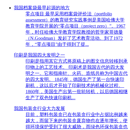
我国档案袋最早起源的地方
零点项目 最早采用档案袋评价法（portfolio
assessment）的教育研究实践事例是美国哈佛大学
教育学院开展的“零点项目（project zero）”。1967
年，时任哈佛大学教育学院教授的哲学家哥德曼
（N.Goodman）发起了艺术教育活动。到了1972
年，“零点项目”由于得到了提...
印刷是我国四大发明之一
印刷是指用其它方式将原稿上的图文信息转移到承
印物上的工艺技术。 印刷术是我国古代的四大发
明之一。它和指南针、火药、造纸共称为中国古代
的四大发明。 1845年，德国生产了第一台快速印
刷机，这以后才开始了印刷技术的机械化过程。
1860年，美国生产出第一批轮转机，以后德国相继
生产了双色快速印刷机...
我国包装盒行业大力发展
目前，塑料包装盒已在包装盒行业中占据比例越来
越大，而留下来的包装盒废弃物也在逐年增长，使
得环境保护受到了很大威胁，而绿色环保包装盒也