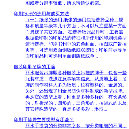
图或者分辨率较低，所以请确认必需...
印刷纸张的选用与购买方法
（一）纸张的选用 纸张的选用包括选择品种、规
格和质量等级等几个方面，不可以只注重某一方面
而忽视了其它方面。 在选择纸张品种时，主要需
根据欲印制的印刷品的特征和所使用的印刷机类型
进行选择。印刷书刊中的彩色封面、插图或广告插
页等，可选用双面铜版纸或双胶纸；印刷商标等单
面印刷品则可选用单面铜版纸或单...
服装印刷吊牌的用途
丽水服装吊牌即各种服装上吊挂的牌子，包含一些
服装材质，洗涤注意事项等信息。从质地上看，吊
牌的制作材料大多为纸质，也有塑料的、金属的。
另外，还出现了用全息防伪材料制成的新型吊牌。
再从它的造型上看，则更是多种多样的：有长条形
的，对折形的，圆形的，三角形的，插袋式的以及
其它特殊造型的，真是多姿多彩，琳琅...
印刷手提袋主要类型有哪些？
丽水手提袋的分类非常之多，按分类粗细的不同，