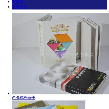
档案袋
信封便笺
色卡样板画册