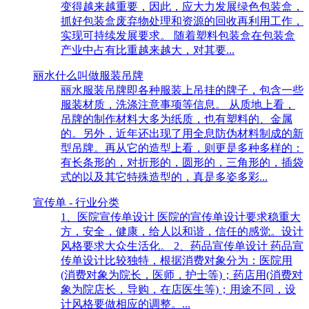
变得越来越重要，因此，应大力发展绿色包装盒，
抓好包装盒废弃物处理和资源的回收再利用工作，
实现可持续发展要求。 随着塑料包装盒在包装盒
产业中占有比重越来越大，对其要...
丽水什么叫做服装吊牌
丽水服装吊牌即各种服装上吊挂的牌子，包含一些
服装材质，洗涤注意事项等信息。 从质地上看，
吊牌的制作材料大多为纸质，也有塑料的、金属
的。另外，近年还出现了用全息防伪材料制成的新
型吊牌。再从它的造型上看，则更是多种多样的：
有长条形的，对折形的，圆形的，三角形的，插袋
式的以及其它特殊造型的，真是多姿多彩...
宣传单 - 行业分类
1、医院宣传单设计 医院的宣传单设计要求稳重大
方，安全，健康，给人以和谐，信任的感觉。设计
风格要求大众生活化。 2、药品宣传单设计 药品宣
传单设计比较独特，根据消费对象分为：医院用
(消费对象为院长，医师，护士等)；药店用(消费对
象为院店长，导购，在店医生等)；用途不同，设
计风格要做相应的调整。...