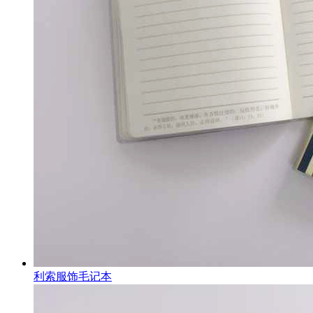
利索服饰毛记本