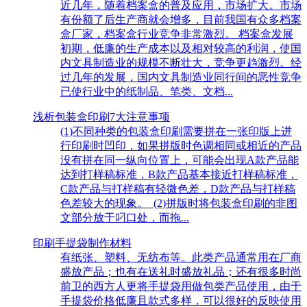
近几年，随着档案盒的普及应用，市场扩大。市场
有份额了后生产商就会增多，目前我国有众多档案
盒厂家，档案盒行业竞争非常激烈。 档案盒发展
初期，低廉的生产成本以及相对较高的利润，使国
内文具制造业的规模不断壮大，竞争更趋激烈。经
过几年的发展，国内文具制造业同行间的恶性竞争
已使行业中的纸制品、笔类、文档...
浅析包装盒印刷7大注意事项
(1)不同种类的包装盒印刷需要拼在一张印版上进
行印刷时凹印，如果拼版时色调相同或相近的产品
没有拼在同一纵向位置上，可能会出现A款产品能
达到打样稿标准，B款产品基本接近打样稿标准，
C款产品与打样稿有轻微色差，D款产品与打样稿
色差较大的现象。 (2)拼版时将包装盒印刷的非图
文部分放于叼口处，而拖...
印刷手提袋制作材料
有纸张、塑料、无纺布等。此类产品通常用在厂商
盛放产品；也有在送礼时盛放礼品；还有很多时尚
前卫的西方人更将手提袋用做包类产品使用，由于
手提袋价格低廉且款式多样，可以很好的反映使用