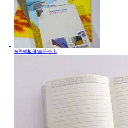
东莞样板册/画册/色卡