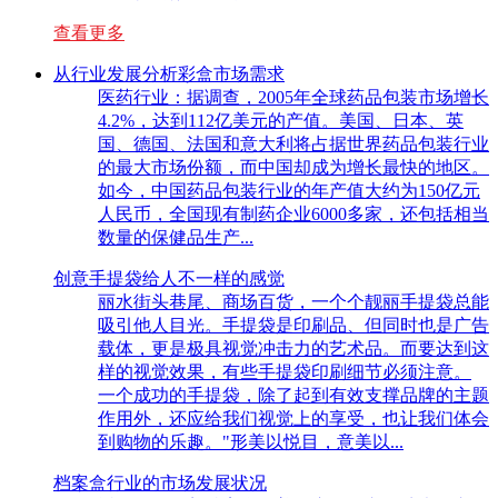
查看更多
从行业发展分析彩盒市场需求
医药行业：据调查，2005年全球药品包装市场增长
4.2%，达到112亿美元的产值。美国、日本、英
国、德国、法国和意大利将占据世界药品包装行业
的最大市场份额，而中国却成为增长最快的地区。
如今，中国药品包装行业的年产值大约为150亿元
人民币，全国现有制药企业6000多家，还包括相当
数量的保健品生产...
创意手提袋给人不一样的感觉
丽水街头巷尾、商场百货，一个个靓丽手提袋总能
吸引他人目光。手提袋是印刷品、但同时也是广告
载体，更是极具视觉冲击力的艺术品。而要达到这
样的视觉效果，有些手提袋印刷细节必须注意。
一个成功的手提袋，除了起到有效支撑品牌的主题
作用外，还应给我们视觉上的享受，也让我们体会
到购物的乐趣。"形美以悦目，意美以...
档案盒行业的市场发展状况