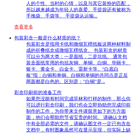
人的个性、当时的心情，以及与其它装扮的匹配，
所以越来越成为年轻人的喜爱。手提袋还有被称为
手挽袋、手袋等。 手提袋从运输...
查看更多
包装彩盒一般是什么材质的纸？
包装彩盒是指用卡纸和微细瓦楞纸板这两种材料制
成的折叠纸盒或微细瓦楞纸盒。 包装彩盒的材质
可以分为两大类：一是面纸，二是坑纸。 通常包
装盒面纸常用的包括灰铜、单铜、白铜、华丽卡、
银卡、黄金卡、白金卡、雷射卡等。“白底白
板”指：白铜和单铜。白铜和单铜的共同点是正反
两面都是白色的。区别是：”白铜”是...
彩盒印刷前的准备工作
如果您没能有时间完成菲林和打样的制作，那么你
可以进行彩盒印刷，我们也会立即协助您完成印前
制作的工作，为你带来文件请留意如下的方方面
面，他们会帮助您节省宝贵的时间。 请确认文档
中有全部必需的文件，请确认图文件一定已包含在
文档中，有时图象虽然可在显示呈现，但实际上缺