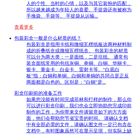
人的个性、当时的心情，以及与其它装扮的匹配，
所以越来越成为年轻人的喜爱。手提袋还有被称为
手挽袋、手袋等。 手提袋从运输...
查看更多
包装彩盒一般是什么材质的纸？
包装彩盒是指用卡纸和微细瓦楞纸板这两种材料制
成的折叠纸盒或微细瓦楞纸盒。 包装彩盒的材质
可以分为两大类：一是面纸，二是坑纸。 通常包
装盒面纸常用的包括灰铜、单铜、白铜、华丽卡、
银卡、黄金卡、白金卡、雷射卡等。“白底白
板”指：白铜和单铜。白铜和单铜的共同点是正反
两面都是白色的。区别是：”白铜”是...
彩盒印刷前的准备工作
如果您没能有时间完成菲林和打样的制作，那么你
可以进行彩盒印刷，我们也会立即协助您完成印前
制作的工作，为你带来文件请留意如下的方方面
面，他们会帮助您节省宝贵的时间。 请确认文档
中有全部必需的文件，请确认图文件一定已包含在
文档中，有时图象虽然可在显示呈现，但实际上缺