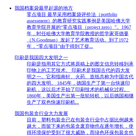
我国档案袋最早起源的地方
零点项目 最早采用档案袋评价法（portfolio
assessment）的教育研究实践事例是美国哈佛大学
教育学院开展的“零点项目（project zero）”。1967
年，时任哈佛大学教育学院教授的哲学家哥德曼
（N.Goodman）发起了艺术教育活动。到了1972
年，“零点项目”由于得到了提...
印刷是我国四大发明之一
印刷是指用其它方式将原稿上的图文信息转移到承
印物上的工艺技术。 印刷术是我国古代的四大发
明之一。它和指南针、火药、造纸共称为中国古代
的四大发明。 1845年，德国生产了第一台快速印
刷机，这以后才开始了印刷技术的机械化过程。
1860年，美国生产出第一批轮转机，以后德国相继
生产了双色快速印刷机...
我国包装盒行业大力发展
目前，塑料包装盒已在包装盒行业中占据比例越来
越大，而留下来的包装盒废弃物也在逐年增长，使
得环境保护受到了很大威胁，而绿色环保包装盒也