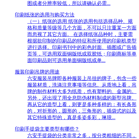
图或者分辨率较低，所以请确认必需...
印刷纸张的选用与购买方法
（一）纸张的选用 纸张的选用包括选择品种、规
格和质量等级等几个方面，不可以只注重某一方面
而忽视了其它方面。 在选择纸张品种时，主要需
根据欲印制的印刷品的特征和所使用的印刷机类型
进行选择。印刷书刊中的彩色封面、插图或广告插
页等，可选用双面铜版纸或双胶纸；印刷商标等单
面印刷品则可选用单面铜版纸或单...
服装印刷吊牌的用途
六安服装吊牌即各种服装上吊挂的牌子，包含一些
服装材质，洗涤注意事项等信息。从质地上看，吊
牌的制作材料大多为纸质，也有塑料的、金属的。
另外，还出现了用全息防伪材料制成的新型吊牌。
再从它的造型上看，则更是多种多样的：有长条形
的，对折形的，圆形的，三角形的，插袋式的以及
其它特殊造型的，真是多姿多彩，琳琅...
印刷手提袋主要类型有哪些？
六安手提袋的分类非常之多，按分类粗细的不同，