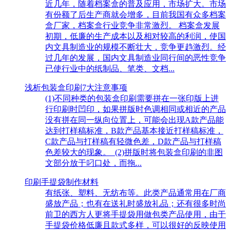
近几年，随着档案盒的普及应用，市场扩大。市场
有份额了后生产商就会增多，目前我国有众多档案
盒厂家，档案盒行业竞争非常激烈。 档案盒发展
初期，低廉的生产成本以及相对较高的利润，使国
内文具制造业的规模不断壮大，竞争更趋激烈。经
过几年的发展，国内文具制造业同行间的恶性竞争
已使行业中的纸制品、笔类、文档...
浅析包装盒印刷7大注意事项
(1)不同种类的包装盒印刷需要拼在一张印版上进
行印刷时凹印，如果拼版时色调相同或相近的产品
没有拼在同一纵向位置上，可能会出现A款产品能
达到打样稿标准，B款产品基本接近打样稿标准，
C款产品与打样稿有轻微色差，D款产品与打样稿
色差较大的现象。 (2)拼版时将包装盒印刷的非图
文部分放于叼口处，而拖...
印刷手提袋制作材料
有纸张、塑料、无纺布等。此类产品通常用在厂商
盛放产品；也有在送礼时盛放礼品；还有很多时尚
前卫的西方人更将手提袋用做包类产品使用，由于
手提袋价格低廉且款式多样，可以很好的反映使用