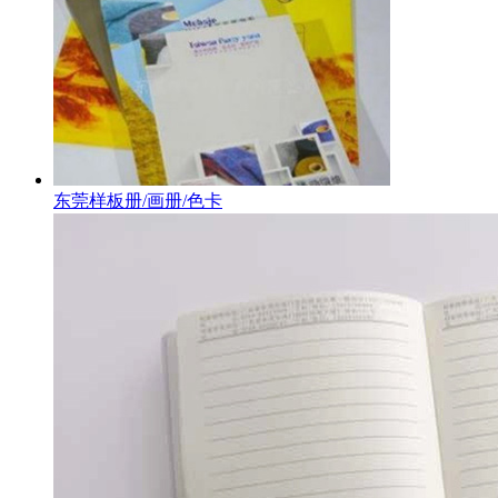
东莞样板册/画册/色卡