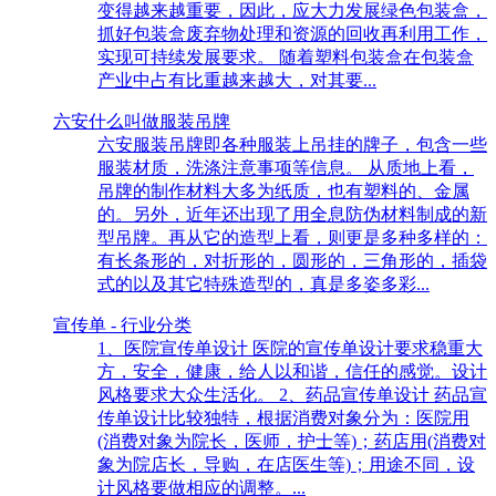
变得越来越重要，因此，应大力发展绿色包装盒，
抓好包装盒废弃物处理和资源的回收再利用工作，
实现可持续发展要求。 随着塑料包装盒在包装盒
产业中占有比重越来越大，对其要...
六安什么叫做服装吊牌
六安服装吊牌即各种服装上吊挂的牌子，包含一些
服装材质，洗涤注意事项等信息。 从质地上看，
吊牌的制作材料大多为纸质，也有塑料的、金属
的。另外，近年还出现了用全息防伪材料制成的新
型吊牌。再从它的造型上看，则更是多种多样的：
有长条形的，对折形的，圆形的，三角形的，插袋
式的以及其它特殊造型的，真是多姿多彩...
宣传单 - 行业分类
1、医院宣传单设计 医院的宣传单设计要求稳重大
方，安全，健康，给人以和谐，信任的感觉。设计
风格要求大众生活化。 2、药品宣传单设计 药品宣
传单设计比较独特，根据消费对象分为：医院用
(消费对象为院长，医师，护士等)；药店用(消费对
象为院店长，导购，在店医生等)；用途不同，设
计风格要做相应的调整。...