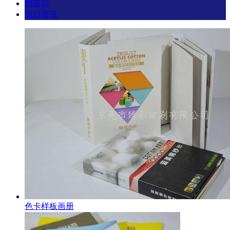
档案袋
信封便笺
色卡样板画册