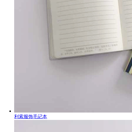
利索服饰毛记本