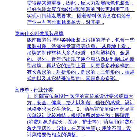
变得越来越重要，因此，应大力发展绿色包装盒，
抓好包装盒废弃物处理和资源的回收再利用工作，
实现可持续发展要求。 随着塑料包装盒在包装盒
产业中占有比重越来越大，对其要...
陇南什么叫做服装吊牌
陇南服装吊牌即各种服装上吊挂的牌子，包含一些
服装材质，洗涤注意事项等信息。 从质地上看，
吊牌的制作材料大多为纸质，也有塑料的、金属
的。另外，近年还出现了用全息防伪材料制成的新
型吊牌。再从它的造型上看，则更是多种多样的：
有长条形的，对折形的，圆形的，三角形的，插袋
式的以及其它特殊造型的，真是多姿多彩...
宣传单 - 行业分类
1、医院宣传单设计 医院的宣传单设计要求稳重大
方，安全，健康，给人以和谐，信任的感觉。设计
风格要求大众生活化。 2、药品宣传单设计 药品宣
传单设计比较独特，根据消费对象分为：医院用
(消费对象为院长，医师，护士等)；药店用(消费对
象为院店长，导购，在店医生等)；用途不同，设
计风格要做相应的调整。...