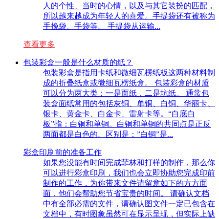
人的个性、当时的心情，以及与其它装扮的匹配，
所以越来越成为年轻人的喜爱。手提袋还有被称为
手挽袋、手袋等。 手提袋从运输...
查看更多
包装彩盒一般是什么材质的纸？
包装彩盒是指用卡纸和微细瓦楞纸板这两种材料制
成的折叠纸盒或微细瓦楞纸盒。 包装彩盒的材质
可以分为两大类：一是面纸，二是坑纸。 通常包
装盒面纸常用的包括灰铜、单铜、白铜、华丽卡、
银卡、黄金卡、白金卡、雷射卡等。“白底白
板”指：白铜和单铜。白铜和单铜的共同点是正反
两面都是白色的。区别是：”白铜”是...
彩盒印刷前的准备工作
如果您没能有时间完成菲林和打样的制作，那么你
可以进行彩盒印刷，我们也会立即协助您完成印前
制作的工作，为你带来文件请留意如下的方方面
面，他们会帮助您节省宝贵的时间。 请确认文档
中有全部必需的文件，请确认图文件一定已包含在
文档中，有时图象虽然可在显示呈现，但实际上缺