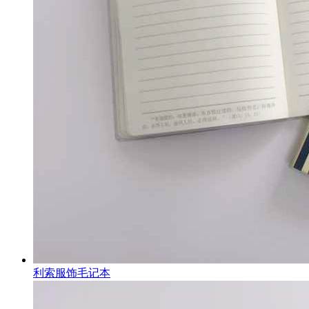
利索服饰毛记本