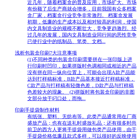
近几年，随着档案盒的普及应用，市场扩大。市场
有份额了后生产商就会增多，目前我国有众多档案
盒厂家，档案盒行业竞争非常激烈。 档案盒发展
初期，低廉的生产成本以及相对较高的利润，使国
内文具制造业的规模不断壮大，竞争更趋激烈。经
过几年的发展，国内文具制造业同行间的恶性竞争
已使行业中的纸制品、笔类、文档...
浅析包装盒印刷7大注意事项
(1)不同种类的包装盒印刷需要拼在一张印版上进
行印刷时凹印，如果拼版时色调相同或相近的产品
没有拼在同一纵向位置上，可能会出现A款产品能
达到打样稿标准，B款产品基本接近打样稿标准，
C款产品与打样稿有轻微色差，D款产品与打样稿
色差较大的现象。 (2)拼版时将包装盒印刷的非图
文部分放于叼口处，而拖...
印刷手提袋制作材料
有纸张、塑料、无纺布等。此类产品通常用在厂商
盛放产品；也有在送礼时盛放礼品；还有很多时尚
前卫的西方人更将手提袋用做包类产品使用，由于
手提袋价格低廉且款式多样，可以很好的反映使用