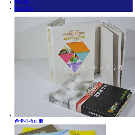
档案袋
信封便笺
色卡样板画册