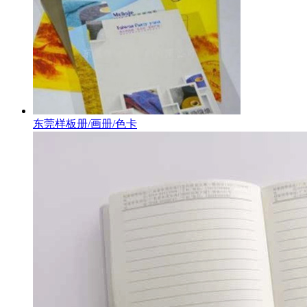
东莞样板册/画册/色卡