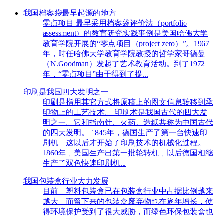
我国档案袋最早起源的地方
零点项目 最早采用档案袋评价法（portfolio
assessment）的教育研究实践事例是美国哈佛大学
教育学院开展的“零点项目（project zero）”。1967
年，时任哈佛大学教育学院教授的哲学家哥德曼
（N.Goodman）发起了艺术教育活动。到了1972
年，“零点项目”由于得到了提...
印刷是我国四大发明之一
印刷是指用其它方式将原稿上的图文信息转移到承
印物上的工艺技术。 印刷术是我国古代的四大发
明之一。它和指南针、火药、造纸共称为中国古代
的四大发明。 1845年，德国生产了第一台快速印
刷机，这以后才开始了印刷技术的机械化过程。
1860年，美国生产出第一批轮转机，以后德国相继
生产了双色快速印刷机...
我国包装盒行业大力发展
目前，塑料包装盒已在包装盒行业中占据比例越来
越大，而留下来的包装盒废弃物也在逐年增长，使
得环境保护受到了很大威胁，而绿色环保包装盒也