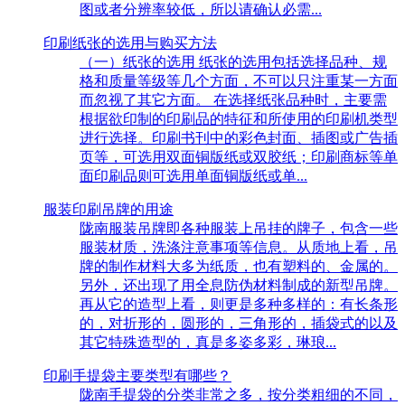
图或者分辨率较低，所以请确认必需...
印刷纸张的选用与购买方法
（一）纸张的选用 纸张的选用包括选择品种、规
格和质量等级等几个方面，不可以只注重某一方面
而忽视了其它方面。 在选择纸张品种时，主要需
根据欲印制的印刷品的特征和所使用的印刷机类型
进行选择。印刷书刊中的彩色封面、插图或广告插
页等，可选用双面铜版纸或双胶纸；印刷商标等单
面印刷品则可选用单面铜版纸或单...
服装印刷吊牌的用途
陇南服装吊牌即各种服装上吊挂的牌子，包含一些
服装材质，洗涤注意事项等信息。从质地上看，吊
牌的制作材料大多为纸质，也有塑料的、金属的。
另外，还出现了用全息防伪材料制成的新型吊牌。
再从它的造型上看，则更是多种多样的：有长条形
的，对折形的，圆形的，三角形的，插袋式的以及
其它特殊造型的，真是多姿多彩，琳琅...
印刷手提袋主要类型有哪些？
陇南手提袋的分类非常之多，按分类粗细的不同，