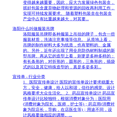
变得越来越重要，因此，应大力发展绿色包装盒，
抓好包装盒废弃物处理和资源的回收再利用工作，
实现可持续发展要求。 随着塑料包装盒在包装盒
产业中占有比重越来越大，对其要...
洛阳什么叫做服装吊牌
洛阳服装吊牌即各种服装上吊挂的牌子，包含一些
服装材质，洗涤注意事项等信息。 从质地上看，
吊牌的制作材料大多为纸质，也有塑料的、金属
的。另外，近年还出现了用全息防伪材料制成的新
型吊牌。再从它的造型上看，则更是多种多样的：
有长条形的，对折形的，圆形的，三角形的，插袋
式的以及其它特殊造型的，真是多姿多彩...
宣传单 - 行业分类
1、医院宣传单设计 医院的宣传单设计要求稳重大
方，安全，健康，给人以和谐，信任的感觉。设计
风格要求大众生活化。 2、药品宣传单设计 药品宣
传单设计比较独特，根据消费对象分为：医院用
(消费对象为院长，医师，护士等)；药店用(消费对
象为院店长，导购，在店医生等)；用途不同，设
计风格要做相应的调整。...