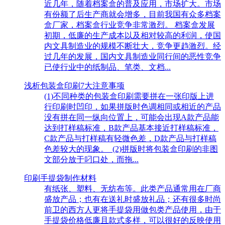
近几年，随着档案盒的普及应用，市场扩大。市场
有份额了后生产商就会增多，目前我国有众多档案
盒厂家，档案盒行业竞争非常激烈。 档案盒发展
初期，低廉的生产成本以及相对较高的利润，使国
内文具制造业的规模不断壮大，竞争更趋激烈。经
过几年的发展，国内文具制造业同行间的恶性竞争
已使行业中的纸制品、笔类、文档...
浅析包装盒印刷7大注意事项
(1)不同种类的包装盒印刷需要拼在一张印版上进
行印刷时凹印，如果拼版时色调相同或相近的产品
没有拼在同一纵向位置上，可能会出现A款产品能
达到打样稿标准，B款产品基本接近打样稿标准，
C款产品与打样稿有轻微色差，D款产品与打样稿
色差较大的现象。 (2)拼版时将包装盒印刷的非图
文部分放于叼口处，而拖...
印刷手提袋制作材料
有纸张、塑料、无纺布等。此类产品通常用在厂商
盛放产品；也有在送礼时盛放礼品；还有很多时尚
前卫的西方人更将手提袋用做包类产品使用，由于
手提袋价格低廉且款式多样，可以很好的反映使用