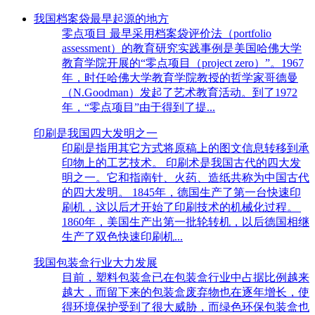
我国档案袋最早起源的地方
零点项目 最早采用档案袋评价法（portfolio
assessment）的教育研究实践事例是美国哈佛大学
教育学院开展的“零点项目（project zero）”。1967
年，时任哈佛大学教育学院教授的哲学家哥德曼
（N.Goodman）发起了艺术教育活动。到了1972
年，“零点项目”由于得到了提...
印刷是我国四大发明之一
印刷是指用其它方式将原稿上的图文信息转移到承
印物上的工艺技术。 印刷术是我国古代的四大发
明之一。它和指南针、火药、造纸共称为中国古代
的四大发明。 1845年，德国生产了第一台快速印
刷机，这以后才开始了印刷技术的机械化过程。
1860年，美国生产出第一批轮转机，以后德国相继
生产了双色快速印刷机...
我国包装盒行业大力发展
目前，塑料包装盒已在包装盒行业中占据比例越来
越大，而留下来的包装盒废弃物也在逐年增长，使
得环境保护受到了很大威胁，而绿色环保包装盒也