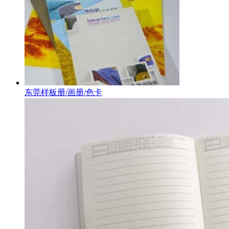
东莞样板册/画册/色卡