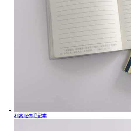
利索服饰毛记本