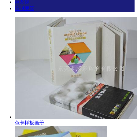
档案袋
信封便笺
色卡样板画册