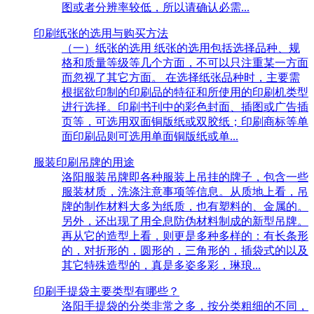
图或者分辨率较低，所以请确认必需...
印刷纸张的选用与购买方法
（一）纸张的选用 纸张的选用包括选择品种、规
格和质量等级等几个方面，不可以只注重某一方面
而忽视了其它方面。 在选择纸张品种时，主要需
根据欲印制的印刷品的特征和所使用的印刷机类型
进行选择。印刷书刊中的彩色封面、插图或广告插
页等，可选用双面铜版纸或双胶纸；印刷商标等单
面印刷品则可选用单面铜版纸或单...
服装印刷吊牌的用途
洛阳服装吊牌即各种服装上吊挂的牌子，包含一些
服装材质，洗涤注意事项等信息。从质地上看，吊
牌的制作材料大多为纸质，也有塑料的、金属的。
另外，还出现了用全息防伪材料制成的新型吊牌。
再从它的造型上看，则更是多种多样的：有长条形
的，对折形的，圆形的，三角形的，插袋式的以及
其它特殊造型的，真是多姿多彩，琳琅...
印刷手提袋主要类型有哪些？
洛阳手提袋的分类非常之多，按分类粗细的不同，