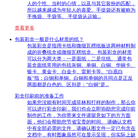
人的个性、当时的心情，以及与其它装扮的匹配，
所以越来越成为年轻人的喜爱。手提袋还有被称为
手挽袋、手袋等。 手提袋从运输...
查看更多
包装彩盒一般是什么材质的纸？
包装彩盒是指用卡纸和微细瓦楞纸板这两种材料制
成的折叠纸盒或微细瓦楞纸盒。 包装彩盒的材质
可以分为两大类：一是面纸，二是坑纸。 通常包
装盒面纸常用的包括灰铜、单铜、白铜、华丽卡、
银卡、黄金卡、白金卡、雷射卡等。“白底白
板”指：白铜和单铜。白铜和单铜的共同点是正反
两面都是白色的。区别是：”白铜”是...
彩盒印刷前的准备工作
如果您没能有时间完成菲林和打样的制作，那么你
可以进行彩盒印刷，我们也会立即协助您完成印前
制作的工作，为你带来文件请留意如下的方方面
面，他们会帮助您节省宝贵的时间。 请确认文档
中有全部必需的文件，请确认图文件一定已包含在
文档中，有时图象虽然可在显示呈现，但实际上缺