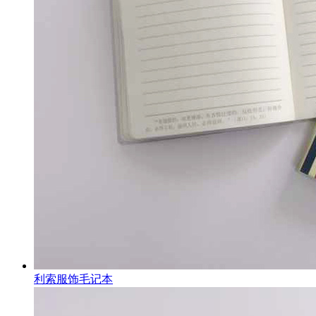
利索服饰毛记本