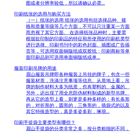
图或者分辨率较低，所以请确认必需...
印刷纸张的选用与购买方法
（一）纸张的选用 纸张的选用包括选择品种、规
格和质量等级等几个方面，不可以只注重某一方面
而忽视了其它方面。 在选择纸张品种时，主要需
根据欲印制的印刷品的特征和所使用的印刷机类型
进行选择。印刷书刊中的彩色封面、插图或广告插
页等，可选用双面铜版纸或双胶纸；印刷商标等单
面印刷品则可选用单面铜版纸或单...
服装印刷吊牌的用途
眉山服装吊牌即各种服装上吊挂的牌子，包含一些
服装材质，洗涤注意事项等信息。从质地上看，吊
牌的制作材料大多为纸质，也有塑料的、金属的。
另外，还出现了用全息防伪材料制成的新型吊牌。
再从它的造型上看，则更是多种多样的：有长条形
的，对折形的，圆形的，三角形的，插袋式的以及
其它特殊造型的，真是多姿多彩，琳琅...
印刷手提袋主要类型有哪些？
眉山手提袋的分类非常之多，按分类粗细的不同，