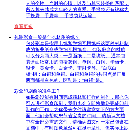
人的个性、当时的心情，以及与其它装扮的匹配，
所以越来越成为年轻人的喜爱。手提袋还有被称为
手挽袋、手袋等。 手提袋从运输...
查看更多
包装彩盒一般是什么材质的纸？
包装彩盒是指用卡纸和微细瓦楞纸板这两种材料制
成的折叠纸盒或微细瓦楞纸盒。 包装彩盒的材质
可以分为两大类：一是面纸，二是坑纸。 通常包
装盒面纸常用的包括灰铜、单铜、白铜、华丽卡、
银卡、黄金卡、白金卡、雷射卡等。“白底白
板”指：白铜和单铜。白铜和单铜的共同点是正反
两面都是白色的。区别是：”白铜”是...
彩盒印刷前的准备工作
如果您没能有时间完成菲林和打样的制作，那么你
可以进行彩盒印刷，我们也会立即协助您完成印前
制作的工作，为你带来文件请留意如下的方方面
面，他们会帮助您节省宝贵的时间。 请确认文档
中有全部必需的文件，请确认图文件一定已包含在
文档中，有时图象虽然可在显示呈现，但实际上缺