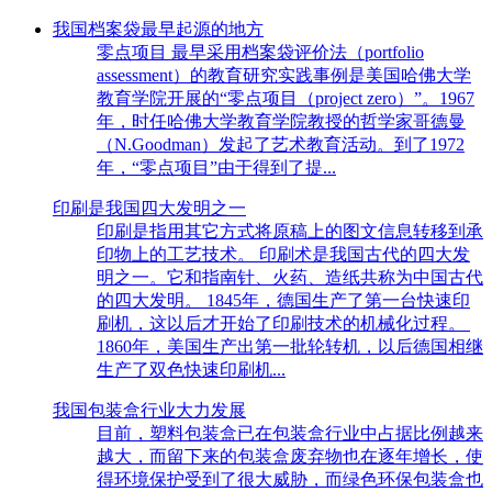
我国档案袋最早起源的地方
零点项目 最早采用档案袋评价法（portfolio
assessment）的教育研究实践事例是美国哈佛大学
教育学院开展的“零点项目（project zero）”。1967
年，时任哈佛大学教育学院教授的哲学家哥德曼
（N.Goodman）发起了艺术教育活动。到了1972
年，“零点项目”由于得到了提...
印刷是我国四大发明之一
印刷是指用其它方式将原稿上的图文信息转移到承
印物上的工艺技术。 印刷术是我国古代的四大发
明之一。它和指南针、火药、造纸共称为中国古代
的四大发明。 1845年，德国生产了第一台快速印
刷机，这以后才开始了印刷技术的机械化过程。
1860年，美国生产出第一批轮转机，以后德国相继
生产了双色快速印刷机...
我国包装盒行业大力发展
目前，塑料包装盒已在包装盒行业中占据比例越来
越大，而留下来的包装盒废弃物也在逐年增长，使
得环境保护受到了很大威胁，而绿色环保包装盒也