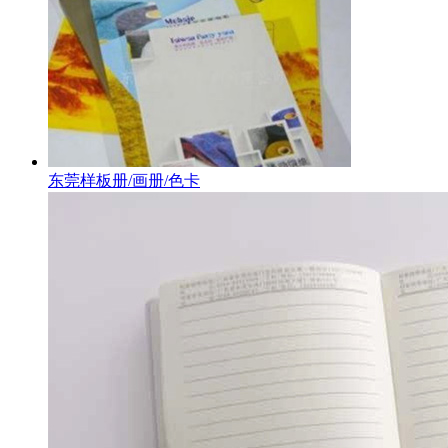
东莞样板册/画册/色卡