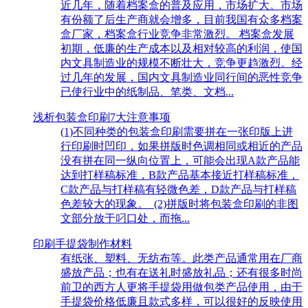
近几年，随着档案盒的普及应用，市场扩大。市场
有份额了后生产商就会增多，目前我国有众多档案
盒厂家，档案盒行业竞争非常激烈。 档案盒发展
初期，低廉的生产成本以及相对较高的利润，使国
内文具制造业的规模不断壮大，竞争更趋激烈。经
过几年的发展，国内文具制造业同行间的恶性竞争
已使行业中的纸制品、笔类、文档...
浅析包装盒印刷7大注意事项
(1)不同种类的包装盒印刷需要拼在一张印版上进
行印刷时凹印，如果拼版时色调相同或相近的产品
没有拼在同一纵向位置上，可能会出现A款产品能
达到打样稿标准，B款产品基本接近打样稿标准，
C款产品与打样稿有轻微色差，D款产品与打样稿
色差较大的现象。 (2)拼版时将包装盒印刷的非图
文部分放于叼口处，而拖...
印刷手提袋制作材料
有纸张、塑料、无纺布等。此类产品通常用在厂商
盛放产品；也有在送礼时盛放礼品；还有很多时尚
前卫的西方人更将手提袋用做包类产品使用，由于
手提袋价格低廉且款式多样，可以很好的反映使用