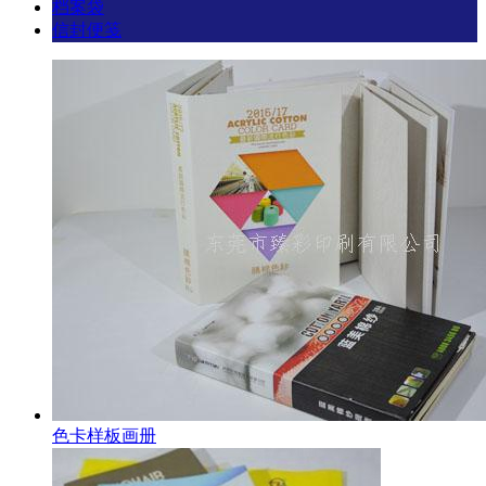
档案袋
信封便笺
色卡样板画册