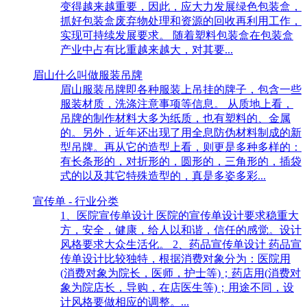
变得越来越重要，因此，应大力发展绿色包装盒，
抓好包装盒废弃物处理和资源的回收再利用工作，
实现可持续发展要求。 随着塑料包装盒在包装盒
产业中占有比重越来越大，对其要...
眉山什么叫做服装吊牌
眉山服装吊牌即各种服装上吊挂的牌子，包含一些
服装材质，洗涤注意事项等信息。 从质地上看，
吊牌的制作材料大多为纸质，也有塑料的、金属
的。另外，近年还出现了用全息防伪材料制成的新
型吊牌。再从它的造型上看，则更是多种多样的：
有长条形的，对折形的，圆形的，三角形的，插袋
式的以及其它特殊造型的，真是多姿多彩...
宣传单 - 行业分类
1、医院宣传单设计 医院的宣传单设计要求稳重大
方，安全，健康，给人以和谐，信任的感觉。设计
风格要求大众生活化。 2、药品宣传单设计 药品宣
传单设计比较独特，根据消费对象分为：医院用
(消费对象为院长，医师，护士等)；药店用(消费对
象为院店长，导购，在店医生等)；用途不同，设
计风格要做相应的调整。...