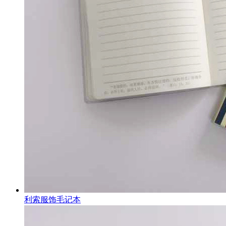
利索服饰毛记本