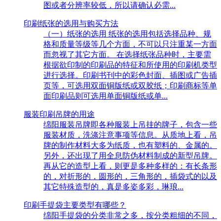
图或者分辨率较低，所以请确认必需...
印刷纸张的选用与购买方法
（一）纸张的选用 纸张的选用包括选择品种、规
格和质量等级等几个方面，不可以只注重某一方面
而忽视了其它方面。 在选择纸张品种时，主要需
根据欲印制的印刷品的特征和所使用的印刷机类型
进行选择。印刷书刊中的彩色封面、插图或广告插
页等，可选用双面铜版纸或双胶纸；印刷商标等单
面印刷品则可选用单面铜版纸或单...
服装印刷吊牌的用途
绵阳服装吊牌即各种服装上吊挂的牌子，包含一些
服装材质，洗涤注意事项等信息。从质地上看，吊
牌的制作材料大多为纸质，也有塑料的、金属的。
另外，还出现了用全息防伪材料制成的新型吊牌。
再从它的造型上看，则更是多种多样的：有长条形
的，对折形的，圆形的，三角形的，插袋式的以及
其它特殊造型的，真是多姿多彩，琳琅...
印刷手提袋主要类型有哪些？
绵阳手提袋的分类非常之多，按分类粗细的不同，