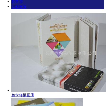
档案袋
信封便笺
色卡样板画册