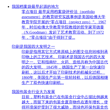
我国档案袋最早起源的地方
零点项目 最早采用档案袋评价法（portfolio
assessment）的教育研究实践事例是美国哈佛大学
教育学院开展的“零点项目（project zero）”。1967
年，时任哈佛大学教育学院教授的哲学家哥德曼
（N.Goodman）发起了艺术教育活动。到了1972
年，“零点项目”由于得到了提...
印刷是我国四大发明之一
印刷是指用其它方式将原稿上的图文信息转移到承
印物上的工艺技术。 印刷术是我国古代的四大发
明之一。它和指南针、火药、造纸共称为中国古代
的四大发明。 1845年，德国生产了第一台快速印
刷机，这以后才开始了印刷技术的机械化过程。
1860年，美国生产出第一批轮转机，以后德国相继
生产了双色快速印刷机...
我国包装盒行业大力发展
目前，塑料包装盒已在包装盒行业中占据比例越来
越大，而留下来的包装盒废弃物也在逐年增长，使
得环境保护受到了很大威胁，而绿色环保包装盒也