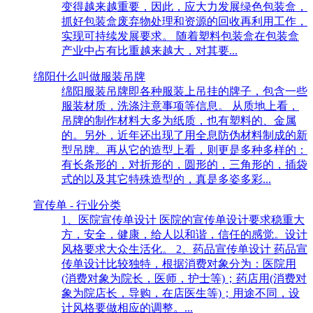
变得越来越重要，因此，应大力发展绿色包装盒，
抓好包装盒废弃物处理和资源的回收再利用工作，
实现可持续发展要求。 随着塑料包装盒在包装盒
产业中占有比重越来越大，对其要...
绵阳什么叫做服装吊牌
绵阳服装吊牌即各种服装上吊挂的牌子，包含一些
服装材质，洗涤注意事项等信息。 从质地上看，
吊牌的制作材料大多为纸质，也有塑料的、金属
的。另外，近年还出现了用全息防伪材料制成的新
型吊牌。再从它的造型上看，则更是多种多样的：
有长条形的，对折形的，圆形的，三角形的，插袋
式的以及其它特殊造型的，真是多姿多彩...
宣传单 - 行业分类
1、医院宣传单设计 医院的宣传单设计要求稳重大
方，安全，健康，给人以和谐，信任的感觉。设计
风格要求大众生活化。 2、药品宣传单设计 药品宣
传单设计比较独特，根据消费对象分为：医院用
(消费对象为院长，医师，护士等)；药店用(消费对
象为院店长，导购，在店医生等)；用途不同，设
计风格要做相应的调整。...