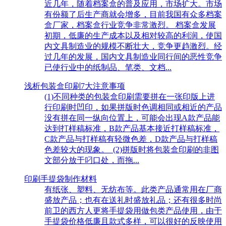
近几年，随着档案盒的普及应用，市场扩大。市场
有份额了后生产商就会增多，目前我国有众多档案
盒厂家，档案盒行业竞争非常激烈。 档案盒发展
初期，低廉的生产成本以及相对较高的利润，使国
内文具制造业的规模不断壮大，竞争更趋激烈。经
过几年的发展，国内文具制造业同行间的恶性竞争
已使行业中的纸制品、笔类、文档...
浅析包装盒印刷7大注意事项
(1)不同种类的包装盒印刷需要拼在一张印版上进
行印刷时凹印，如果拼版时色调相同或相近的产品
没有拼在同一纵向位置上，可能会出现A款产品能
达到打样稿标准，B款产品基本接近打样稿标准，
C款产品与打样稿有轻微色差，D款产品与打样稿
色差较大的现象。 (2)拼版时将包装盒印刷的非图
文部分放于叼口处，而拖...
印刷手提袋制作材料
有纸张、塑料、无纺布等。此类产品通常用在厂商
盛放产品；也有在送礼时盛放礼品；还有很多时尚
前卫的西方人更将手提袋用做包类产品使用，由于
手提袋价格低廉且款式多样，可以很好的反映使用