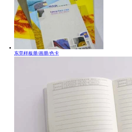
东莞样板册/画册/色卡