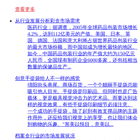
查看更多
从行业发展分析彩盒市场需求
医药行业：据调查，2005年全球药品包装市场增长
4.2%，达到112亿美元的产值。美国、日本、英
国、德国、法国和意大利将占据世界药品包装行业
的最大市场份额，而中国却成为增长最快的地区。
如今，中国药品包装行业的年产值大约为150亿元
人民币，全国现有制药企业6000多家，还包括相当
数量的保健品生产...
创意手提袋给人不一样的感觉
绵阳街头巷尾、商场百货，一个个靓丽手提袋总能
吸引他人目光。手提袋是印刷品、但同时也是广告
载体，更是极具视觉冲击力的艺术品。而要达到这
样的视觉效果，有些手提袋印刷细节必须注意。
一个成功的手提袋，除了起到有效支撑品牌的主题
作用外，还应给我们视觉上的享受，也让我们体会
到购物的乐趣。"形美以悦目，意美以...
档案盒行业的市场发展状况