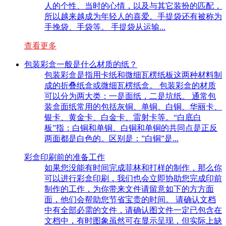
人的个性、当时的心情，以及与其它装扮的匹配，
所以越来越成为年轻人的喜爱。手提袋还有被称为
手挽袋、手袋等。 手提袋从运输...
查看更多
包装彩盒一般是什么材质的纸？
包装彩盒是指用卡纸和微细瓦楞纸板这两种材料制
成的折叠纸盒或微细瓦楞纸盒。 包装彩盒的材质
可以分为两大类：一是面纸，二是坑纸。 通常包
装盒面纸常用的包括灰铜、单铜、白铜、华丽卡、
银卡、黄金卡、白金卡、雷射卡等。“白底白
板”指：白铜和单铜。白铜和单铜的共同点是正反
两面都是白色的。区别是：”白铜”是...
彩盒印刷前的准备工作
如果您没能有时间完成菲林和打样的制作，那么你
可以进行彩盒印刷，我们也会立即协助您完成印前
制作的工作，为你带来文件请留意如下的方方面
面，他们会帮助您节省宝贵的时间。 请确认文档
中有全部必需的文件，请确认图文件一定已包含在
文档中，有时图象虽然可在显示呈现，但实际上缺