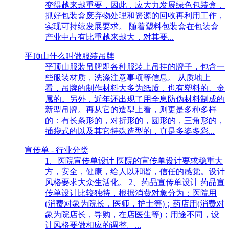
变得越来越重要，因此，应大力发展绿色包装盒，
抓好包装盒废弃物处理和资源的回收再利用工作，
实现可持续发展要求。 随着塑料包装盒在包装盒
产业中占有比重越来越大，对其要...
平顶山什么叫做服装吊牌
平顶山服装吊牌即各种服装上吊挂的牌子，包含一
些服装材质，洗涤注意事项等信息。 从质地上
看，吊牌的制作材料大多为纸质，也有塑料的、金
属的。另外，近年还出现了用全息防伪材料制成的
新型吊牌。再从它的造型上看，则更是多种多样
的：有长条形的，对折形的，圆形的，三角形的，
插袋式的以及其它特殊造型的，真是多姿多彩...
宣传单 - 行业分类
1、医院宣传单设计 医院的宣传单设计要求稳重大
方，安全，健康，给人以和谐，信任的感觉。设计
风格要求大众生活化。 2、药品宣传单设计 药品宣
传单设计比较独特，根据消费对象分为：医院用
(消费对象为院长，医师，护士等)；药店用(消费对
象为院店长，导购，在店医生等)；用途不同，设
计风格要做相应的调整。...