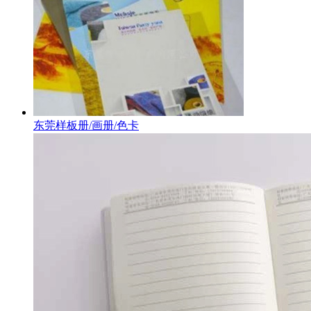
东莞样板册/画册/色卡