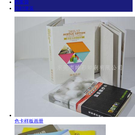
档案袋
信封便笺
色卡样板画册