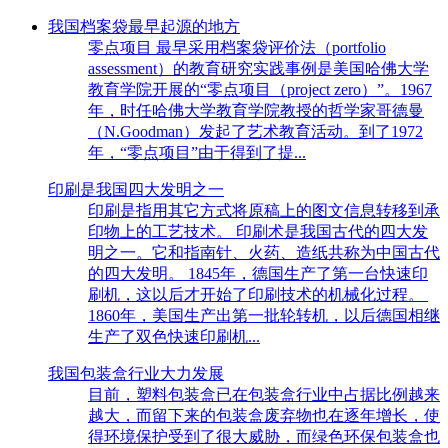
我国档案袋最早起源的地方
零点项目 最早采用档案袋评价法（portfolio
assessment）的教育研究实践事例是美国哈佛大学
教育学院开展的“零点项目（project zero）”。1967
年，时任哈佛大学教育学院教授的哲学家哥德曼
（N.Goodman）发起了艺术教育活动。到了1972
年，“零点项目”由于得到了提...
印刷是我国四大发明之一
印刷是指用其它方式将原稿上的图文信息转移到承
印物上的工艺技术。 印刷术是我国古代的四大发
明之一。它和指南针、火药、造纸共称为中国古代
的四大发明。 1845年，德国生产了第一台快速印
刷机，这以后才开始了印刷技术的机械化过程。
1860年，美国生产出第一批轮转机，以后德国相继
生产了双色快速印刷机...
我国包装盒行业大力发展
目前，塑料包装盒已在包装盒行业中占据比例越来
越大，而留下来的包装盒废弃物也在逐年增长，使
得环境保护受到了很大威胁，而绿色环保包装盒也