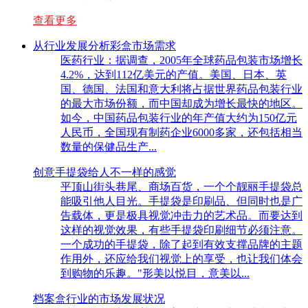
查看更多
从行业发展分析彩盒市场需求
医药行业：据调查，2005年全球药品包装市场增长
4.2%，达到112亿美元的产值。美国、日本、英
国、德国、法国和意大利将占据世界药品包装行业
的最大市场份额，而中国却成为增长最快的地区。
如今，中国药品包装行业的年产值大约为150亿元
人民币，全国现有制药企业6000多家，还包括相当
数量的保健品生产...
创意手提袋给人不一样的感觉
平顶山街头巷尾、商场百货，一个个靓丽手提袋总
能吸引他人目光。手提袋是印刷品、但同时也是广
告载体，更是极具视觉冲击力的艺术品。而要达到
这样的视觉效果，有些手提袋印刷细节必须注意。
一个成功的手提袋，除了起到有效支撑品牌的主题
作用外，还应给我们视觉上的享受，也让我们体会
到购物的乐趣。"形美以悦目，意美以...
档案盒行业的市场发展状况