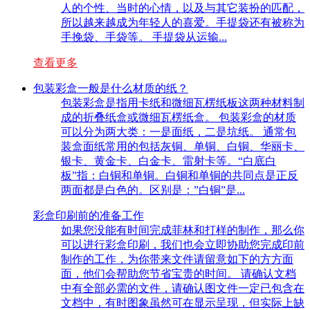
人的个性、当时的心情，以及与其它装扮的匹配，
所以越来越成为年轻人的喜爱。手提袋还有被称为
手挽袋、手袋等。 手提袋从运输...
查看更多
包装彩盒一般是什么材质的纸？
包装彩盒是指用卡纸和微细瓦楞纸板这两种材料制
成的折叠纸盒或微细瓦楞纸盒。 包装彩盒的材质
可以分为两大类：一是面纸，二是坑纸。 通常包
装盒面纸常用的包括灰铜、单铜、白铜、华丽卡、
银卡、黄金卡、白金卡、雷射卡等。“白底白
板”指：白铜和单铜。白铜和单铜的共同点是正反
两面都是白色的。区别是：”白铜”是...
彩盒印刷前的准备工作
如果您没能有时间完成菲林和打样的制作，那么你
可以进行彩盒印刷，我们也会立即协助您完成印前
制作的工作，为你带来文件请留意如下的方方面
面，他们会帮助您节省宝贵的时间。 请确认文档
中有全部必需的文件，请确认图文件一定已包含在
文档中，有时图象虽然可在显示呈现，但实际上缺