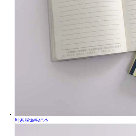
利索服饰毛记本