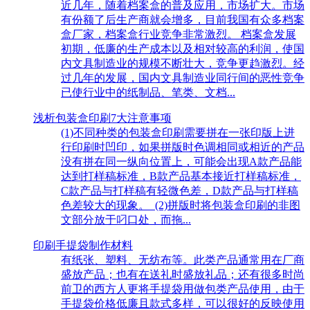
近几年，随着档案盒的普及应用，市场扩大。市场
有份额了后生产商就会增多，目前我国有众多档案
盒厂家，档案盒行业竞争非常激烈。 档案盒发展
初期，低廉的生产成本以及相对较高的利润，使国
内文具制造业的规模不断壮大，竞争更趋激烈。经
过几年的发展，国内文具制造业同行间的恶性竞争
已使行业中的纸制品、笔类、文档...
浅析包装盒印刷7大注意事项
(1)不同种类的包装盒印刷需要拼在一张印版上进
行印刷时凹印，如果拼版时色调相同或相近的产品
没有拼在同一纵向位置上，可能会出现A款产品能
达到打样稿标准，B款产品基本接近打样稿标准，
C款产品与打样稿有轻微色差，D款产品与打样稿
色差较大的现象。 (2)拼版时将包装盒印刷的非图
文部分放于叼口处，而拖...
印刷手提袋制作材料
有纸张、塑料、无纺布等。此类产品通常用在厂商
盛放产品；也有在送礼时盛放礼品；还有很多时尚
前卫的西方人更将手提袋用做包类产品使用，由于
手提袋价格低廉且款式多样，可以很好的反映使用