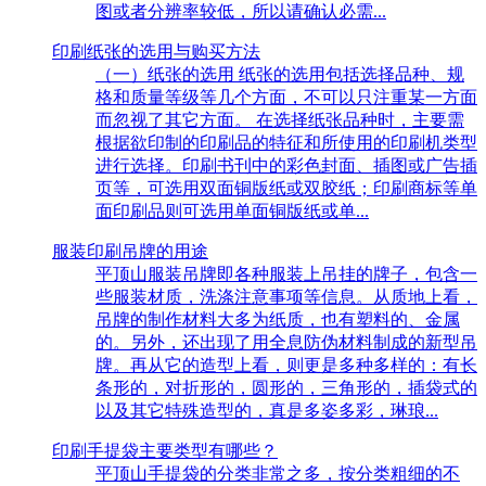
图或者分辨率较低，所以请确认必需...
印刷纸张的选用与购买方法
（一）纸张的选用 纸张的选用包括选择品种、规
格和质量等级等几个方面，不可以只注重某一方面
而忽视了其它方面。 在选择纸张品种时，主要需
根据欲印制的印刷品的特征和所使用的印刷机类型
进行选择。印刷书刊中的彩色封面、插图或广告插
页等，可选用双面铜版纸或双胶纸；印刷商标等单
面印刷品则可选用单面铜版纸或单...
服装印刷吊牌的用途
平顶山服装吊牌即各种服装上吊挂的牌子，包含一
些服装材质，洗涤注意事项等信息。从质地上看，
吊牌的制作材料大多为纸质，也有塑料的、金属
的。另外，还出现了用全息防伪材料制成的新型吊
牌。再从它的造型上看，则更是多种多样的：有长
条形的，对折形的，圆形的，三角形的，插袋式的
以及其它特殊造型的，真是多姿多彩，琳琅...
印刷手提袋主要类型有哪些？
平顶山手提袋的分类非常之多，按分类粗细的不