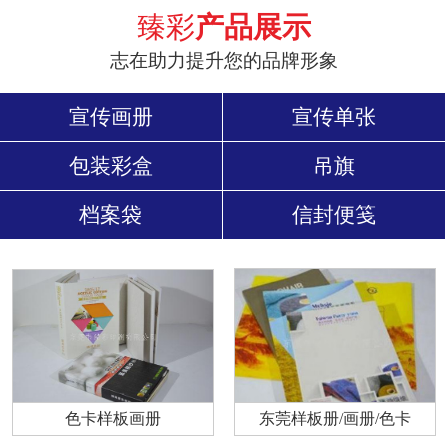
臻彩
产品展示
志在助力提升您的品牌形象
宣传画册
宣传单张
包装彩盒
吊旗
档案袋
信封便笺
色卡样板画册
东莞样板册/画册/色卡