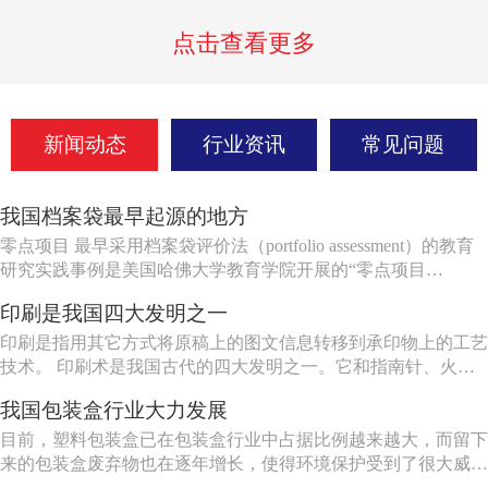
点击查看更多
新闻动态
行业资讯
常见问题
我国档案袋最早起源的地方
零点项目 最早采用档案袋评价法（portfolio assessment）的教育
研究实践事例是美国哈佛大学教育学院开展的“零点项目
（project zero）”。1967年，时任哈佛大学教育学院教授的哲学
印刷是我国四大发明之一
家哥德曼（N.Goodman）发起了艺术教育活动。到了1972
年，“零点项目”由于得到了提...
印刷是指用其它方式将原稿上的图文信息转移到承印物上的工艺
技术。 印刷术是我国古代的四大发明之一。它和指南针、火
药、造纸共称为中国古代的四大发明。 1845年，德国生产了第
我国包装盒行业大力发展
一台快速印刷机，这以后才开始了印刷技术的机械化过程。
1860年，美国生产出第一批轮转机，以后德国相继生产了双色快
目前，塑料包装盒已在包装盒行业中占据比例越来越大，而留下
速印刷机...
来的包装盒废弃物也在逐年增长，使得环境保护受到了很大威
胁，而绿色环保包装盒也变得越来越重要，因此，应大力发展绿