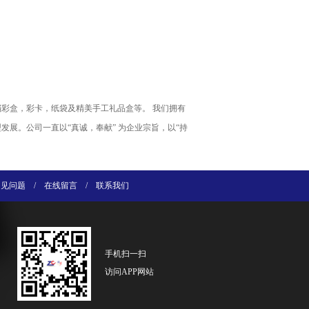
档彩盒，彩卡，纸袋及精美手工礼品盒等。 我们拥有
展。公司一直以“真诚，奉献” 为企业宗旨，以“持
常见问题
/
在线留言
/
联系我们
手机扫一扫
访问APP网站