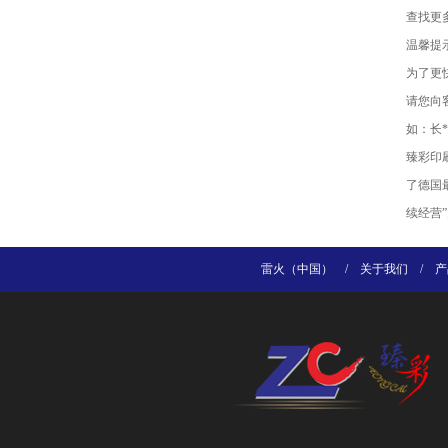
查找更
温馨提
为了更
请您向
如：长*
臻彩印
了德国
续经营
雷火（中国）
/
关于我们
/
产