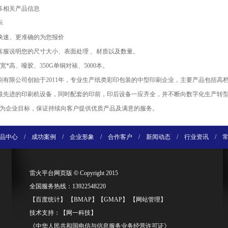
多相关产品信息
示
快速、更准确的为您报价
客服说明您的尺寸大小、表面处理 、材质以及数量。
宽*高、哑胶、350G单铜对裱、5000本。
刷有限公司创始于2011年，专业生产纸类彩印包装的中型印刷企业，主要产品包括高
最先进的印刷机设备，同时配套的印前，印后设备一应齐全，并不断向数字化生产转型发
”为企业目标，保证持续向客户提供优质产品及满意的服务。
品中心
/
成功案例
/
企业形象
/
合作客户
/
新闻动态
/
行业资讯
/
雷火平台网页版
©
Copyright 2015
全国服务热线：13922548220
【
百度统计
】 【
BMAP
】【
GMAP
】 【
网站管理
】
技术支持：【
网一科技
】
《中华人民共和国电信与信息服务业务经营许可证》