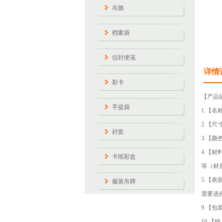
吊旗
档案袋
信封便笺
详情
彩卡
【产品
手提袋
1.【名
2.【
封套
3.【颜
4.【
卡纸彩盒
等（材
5.【
服装吊牌
需要选
9.【
10.