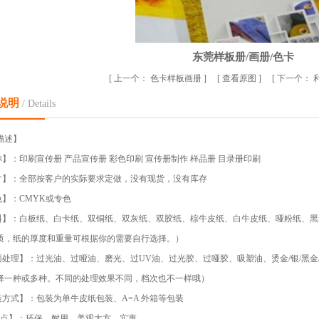
东莞样板册/画册/色卡
[
上一个：
色卡样板画册
] [
查看原图
] [
下一个：
说明
/ Details
描述】
称】：印刷宣传册 产品宣传册 彩色印刷 宣传册制作 样品册 目录册印刷
尺寸】：全部按客户的实际要求定做，没有现货，没有库存
色】：CMYK或专色
材料】：白板纸、白卡纸、双铜纸、双灰纸、双胶纸、棕牛皮纸、白牛皮纸、哑粉纸、黑
质，纸的厚度和重量可根据你的需要自行选择。）
表面处理】：过光油、过哑油、磨光、过UV油、过光胶、过哑胶、吸塑油、烫金/银/黑金
择一种或多种。不同的处理效果不同，档次也不一样哦）
包装方式】：包装为单牛皮纸包装、A=A 外箱等包装
【特 点】：环保，耐用，美观大方，实惠