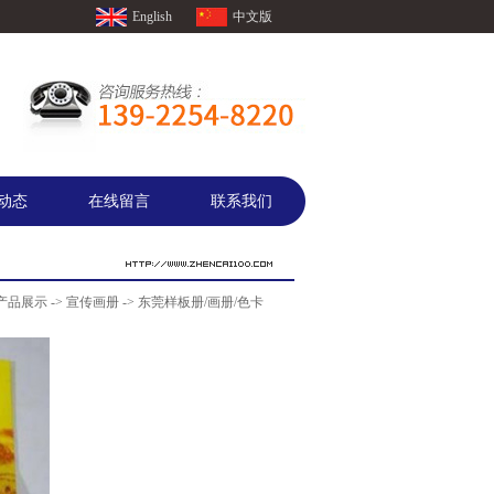
English
中文版
动态
在线留言
联系我们
产品展示
->
宣传画册
-> 东莞样板册/画册/色卡