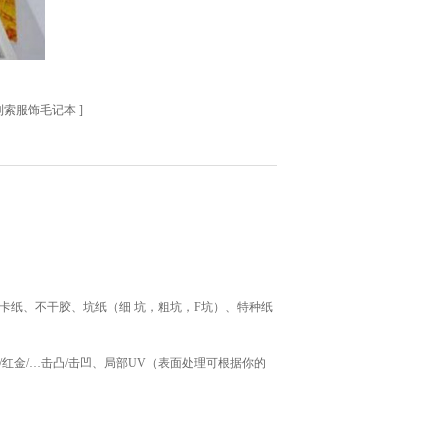
利索服饰毛记本
]
卡纸、不干胶、坑纸（细 坑，粗坑，F坑）、特种纸
/红金/…击凸/击凹、局部UV（表面处理可根据你的