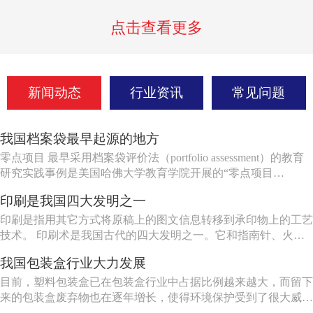
点击查看更多
新闻动态
行业资讯
常见问题
我国档案袋最早起源的地方
零点项目 最早采用档案袋评价法（portfolio assessment）的教育
研究实践事例是美国哈佛大学教育学院开展的“零点项目
（project zero）”。1967年，时任哈佛大学教育学院教授的哲学
印刷是我国四大发明之一
家哥德曼（N.Goodman）发起了艺术教育活动。到了1972
年，“零点项目”由于得到了提...
印刷是指用其它方式将原稿上的图文信息转移到承印物上的工艺
技术。 印刷术是我国古代的四大发明之一。它和指南针、火
药、造纸共称为中国古代的四大发明。 1845年，德国生产了第
我国包装盒行业大力发展
一台快速印刷机，这以后才开始了印刷技术的机械化过程。
1860年，美国生产出第一批轮转机，以后德国相继生产了双色快
目前，塑料包装盒已在包装盒行业中占据比例越来越大，而留下
速印刷机...
来的包装盒废弃物也在逐年增长，使得环境保护受到了很大威
胁，而绿色环保包装盒也变得越来越重要，因此，应大力发展绿