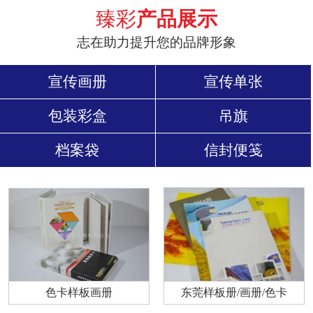
臻彩
产品展示
志在助力提升您的品牌形象
宣传画册
宣传单张
包装彩盒
吊旗
档案袋
信封便笺
色卡样板画册
东莞样板册/画册/色卡