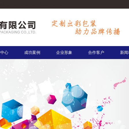
包装盒印刷,手提袋印刷厂,包装盒设计印刷.
品中心
成功案例
企业形象
合作客户
新闻