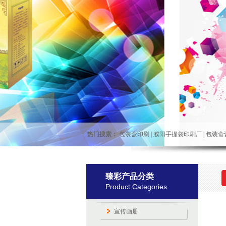
热门搜索：
包装盒印刷
|
濮阳手提袋印刷厂
|
包装盒
臻彩产品分类
Product Categories
宣传画册