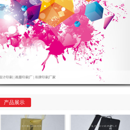
设计印刷
|
画册印刷厂
|
吊牌印刷厂家
濮阳东莞服装吊牌/卡牌
濮阳东莞LISUO服装吊牌/卡牌
产品展示