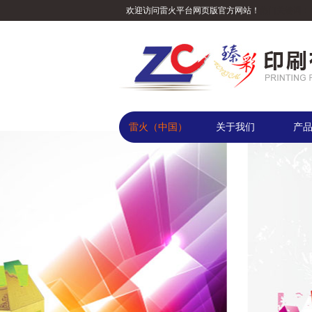
欢迎访问雷火平台网页版官方网站！
热门关键词：
雷火（中国）
关于我们
产