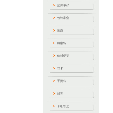
宣传单张
包装彩盒
吊旗
档案袋
信封便笺
彩卡
手提袋
封套
卡纸彩盒