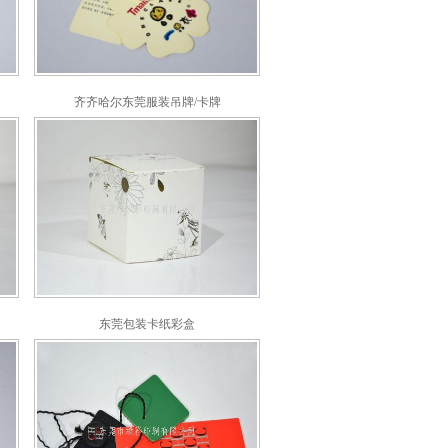
齐齐哈尔东莞服装吊牌/卡牌
东莞包装卡纸彩盒