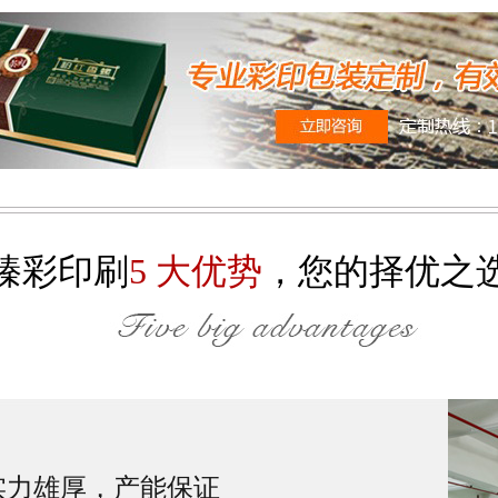
臻彩印刷
5
大优势
，您的择优之
实力雄厚，产能保证