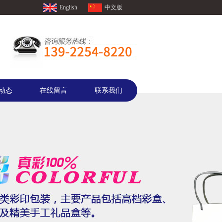
English
中文版
动态
在线留言
联系我们