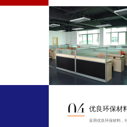
优良环保材
采用优良环保材料，