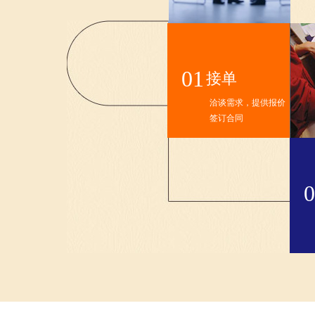
01
接单
洽谈需求，提供报价
签订合同
0