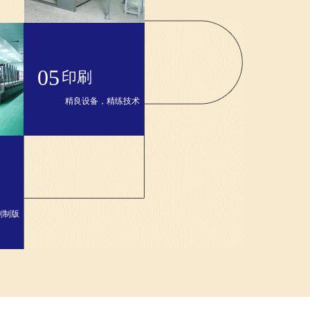
东莞包装卡纸彩盒
05
印刷
精良设备，精练技术
刷制版