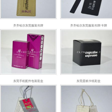
齐齐哈尔东莞服装吊牌
齐齐哈尔东莞服装吊牌/卡牌
东莞手机配件包装彩盒
东莞蛋糕卡纸彩盒