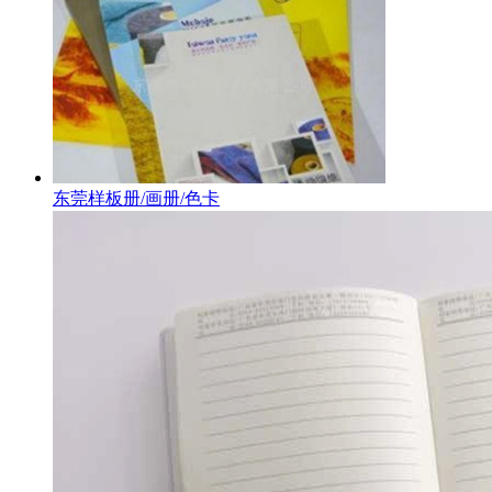
东莞样板册/画册/色卡