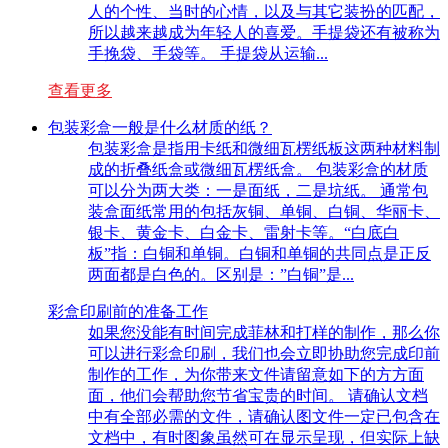
人的个性、当时的心情，以及与其它装扮的匹配，
所以越来越成为年轻人的喜爱。手提袋还有被称为
手挽袋、手袋等。 手提袋从运输...
查看更多
包装彩盒一般是什么材质的纸？
包装彩盒是指用卡纸和微细瓦楞纸板这两种材料制
成的折叠纸盒或微细瓦楞纸盒。 包装彩盒的材质
可以分为两大类：一是面纸，二是坑纸。 通常包
装盒面纸常用的包括灰铜、单铜、白铜、华丽卡、
银卡、黄金卡、白金卡、雷射卡等。“白底白
板”指：白铜和单铜。白铜和单铜的共同点是正反
两面都是白色的。区别是：”白铜”是...
彩盒印刷前的准备工作
如果您没能有时间完成菲林和打样的制作，那么你
可以进行彩盒印刷，我们也会立即协助您完成印前
制作的工作，为你带来文件请留意如下的方方面
面，他们会帮助您节省宝贵的时间。 请确认文档
中有全部必需的文件，请确认图文件一定已包含在
文档中，有时图象虽然可在显示呈现，但实际上缺