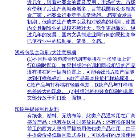
近几年，随着档案盒的普及应用，市场扩大。市场
有份额了后生产商就会增多，目前我国有众多档案
盒厂家，档案盒行业竞争非常激烈。 档案盒发展
初期，低廉的生产成本以及相对较高的利润，使国
内文具制造业的规模不断壮大，竞争更趋激烈。经
过几年的发展，国内文具制造业同行间的恶性竞争
已使行业中的纸制品、笔类、文档...
浅析包装盒印刷7大注意事项
(1)不同种类的包装盒印刷需要拼在一张印版上进
行印刷时凹印，如果拼版时色调相同或相近的产品
没有拼在同一纵向位置上，可能会出现A款产品能
达到打样稿标准，B款产品基本接近打样稿标准，
C款产品与打样稿有轻微色差，D款产品与打样稿
色差较大的现象。 (2)拼版时将包装盒印刷的非图
文部分放于叼口处，而拖...
印刷手提袋制作材料
有纸张、塑料、无纺布等。此类产品通常用在厂商
盛放产品；也有在送礼时盛放礼品；还有很多时尚
前卫的西方人更将手提袋用做包类产品使用，由于
手提袋价格低廉且款式多样，可以很好的反映使用