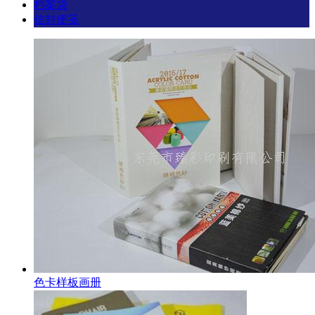
档案袋
信封便笺
色卡样板画册