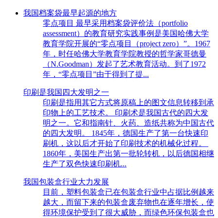
我国档案袋最早起源的地方
零点项目 最早采用档案袋评价法（portfolio
assessment）的教育研究实践事例是美国哈佛大学
教育学院开展的“零点项目（project zero）”。1967
年，时任哈佛大学教育学院教授的哲学家哥德曼
（N.Goodman）发起了艺术教育活动。到了1972
年，“零点项目”由于得到了提...
印刷是我国四大发明之一
印刷是指用其它方式将原稿上的图文信息转移到承
印物上的工艺技术。 印刷术是我国古代的四大发
明之一。它和指南针、火药、造纸共称为中国古代
的四大发明。 1845年，德国生产了第一台快速印
刷机，这以后才开始了印刷技术的机械化过程。
1860年，美国生产出第一批轮转机，以后德国相继
生产了双色快速印刷机...
我国包装盒行业大力发展
目前，塑料包装盒已在包装盒行业中占据比例越来
越大，而留下来的包装盒废弃物也在逐年增长，使
得环境保护受到了很大威胁，而绿色环保包装盒也