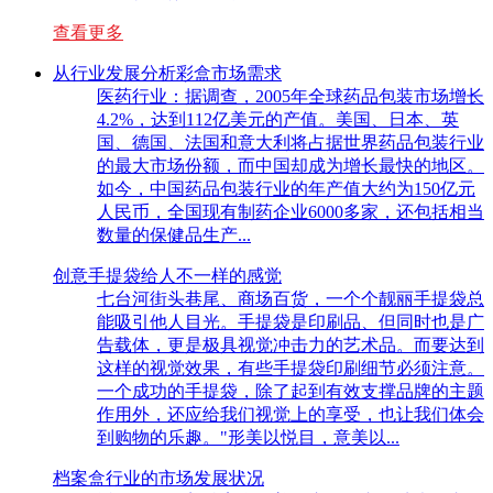
查看更多
从行业发展分析彩盒市场需求
医药行业：据调查，2005年全球药品包装市场增长
4.2%，达到112亿美元的产值。美国、日本、英
国、德国、法国和意大利将占据世界药品包装行业
的最大市场份额，而中国却成为增长最快的地区。
如今，中国药品包装行业的年产值大约为150亿元
人民币，全国现有制药企业6000多家，还包括相当
数量的保健品生产...
创意手提袋给人不一样的感觉
七台河街头巷尾、商场百货，一个个靓丽手提袋总
能吸引他人目光。手提袋是印刷品、但同时也是广
告载体，更是极具视觉冲击力的艺术品。而要达到
这样的视觉效果，有些手提袋印刷细节必须注意。
一个成功的手提袋，除了起到有效支撑品牌的主题
作用外，还应给我们视觉上的享受，也让我们体会
到购物的乐趣。"形美以悦目，意美以...
档案盒行业的市场发展状况