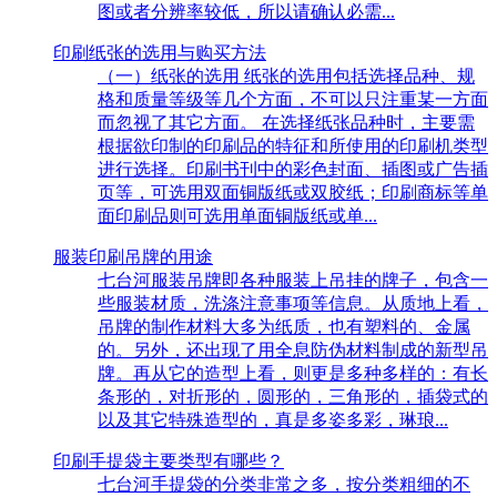
图或者分辨率较低，所以请确认必需...
印刷纸张的选用与购买方法
（一）纸张的选用 纸张的选用包括选择品种、规
格和质量等级等几个方面，不可以只注重某一方面
而忽视了其它方面。 在选择纸张品种时，主要需
根据欲印制的印刷品的特征和所使用的印刷机类型
进行选择。印刷书刊中的彩色封面、插图或广告插
页等，可选用双面铜版纸或双胶纸；印刷商标等单
面印刷品则可选用单面铜版纸或单...
服装印刷吊牌的用途
七台河服装吊牌即各种服装上吊挂的牌子，包含一
些服装材质，洗涤注意事项等信息。从质地上看，
吊牌的制作材料大多为纸质，也有塑料的、金属
的。另外，还出现了用全息防伪材料制成的新型吊
牌。再从它的造型上看，则更是多种多样的：有长
条形的，对折形的，圆形的，三角形的，插袋式的
以及其它特殊造型的，真是多姿多彩，琳琅...
印刷手提袋主要类型有哪些？
七台河手提袋的分类非常之多，按分类粗细的不