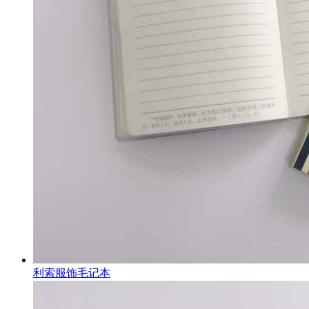
利索服饰毛记本