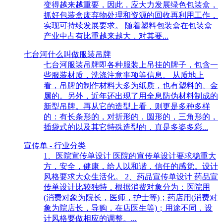
变得越来越重要，因此，应大力发展绿色包装盒，
抓好包装盒废弃物处理和资源的回收再利用工作，
实现可持续发展要求。 随着塑料包装盒在包装盒
产业中占有比重越来越大，对其要...
七台河什么叫做服装吊牌
七台河服装吊牌即各种服装上吊挂的牌子，包含一
些服装材质，洗涤注意事项等信息。 从质地上
看，吊牌的制作材料大多为纸质，也有塑料的、金
属的。另外，近年还出现了用全息防伪材料制成的
新型吊牌。再从它的造型上看，则更是多种多样
的：有长条形的，对折形的，圆形的，三角形的，
插袋式的以及其它特殊造型的，真是多姿多彩...
宣传单 - 行业分类
1、医院宣传单设计 医院的宣传单设计要求稳重大
方，安全，健康，给人以和谐，信任的感觉。设计
风格要求大众生活化。 2、药品宣传单设计 药品宣
传单设计比较独特，根据消费对象分为：医院用
(消费对象为院长，医师，护士等)；药店用(消费对
象为院店长，导购，在店医生等)；用途不同，设
计风格要做相应的调整。...