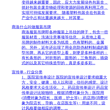
变得越来越重要，因此，应大力发展绿色包装盒，
抓好包装盒废弃物处理和资源的回收再利用工作，
实现可持续发展要求。 随着塑料包装盒在包装盒
产业中占有比重越来越大，对其要...
商洛什么叫做服装吊牌
商洛服装吊牌即各种服装上吊挂的牌子，包含一些
服装材质，洗涤注意事项等信息。 从质地上看，
吊牌的制作材料大多为纸质，也有塑料的、金属
的。另外，近年还出现了用全息防伪材料制成的新
型吊牌。再从它的造型上看，则更是多种多样的：
有长条形的，对折形的，圆形的，三角形的，插袋
式的以及其它特殊造型的，真是多姿多彩...
宣传单 - 行业分类
1、医院宣传单设计 医院的宣传单设计要求稳重大
方，安全，健康，给人以和谐，信任的感觉。设计
风格要求大众生活化。 2、药品宣传单设计 药品宣
传单设计比较独特，根据消费对象分为：医院用
(消费对象为院长，医师，护士等)；药店用(消费对
象为院店长，导购，在店医生等)；用途不同，设
计风格要做相应的调整。...