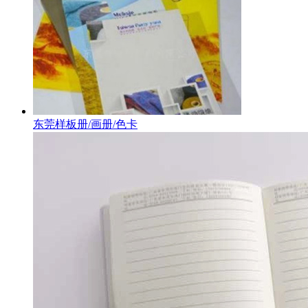
东莞样板册/画册/色卡