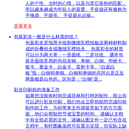
人的个性、当时的心情，以及与其它装扮的匹配，
所以越来越成为年轻人的喜爱。手提袋还有被称为
手挽袋、手袋等。 手提袋从运输...
查看更多
包装彩盒一般是什么材质的纸？
包装彩盒是指用卡纸和微细瓦楞纸板这两种材料制
成的折叠纸盒或微细瓦楞纸盒。 包装彩盒的材质
可以分为两大类：一是面纸，二是坑纸。 通常包
装盒面纸常用的包括灰铜、单铜、白铜、华丽卡、
银卡、黄金卡、白金卡、雷射卡等。“白底白
板”指：白铜和单铜。白铜和单铜的共同点是正反
两面都是白色的。区别是：”白铜”是...
彩盒印刷前的准备工作
如果您没能有时间完成菲林和打样的制作，那么你
可以进行彩盒印刷，我们也会立即协助您完成印前
制作的工作，为你带来文件请留意如下的方方面
面，他们会帮助您节省宝贵的时间。 请确认文档
中有全部必需的文件，请确认图文件一定已包含在
文档中，有时图象虽然可在显示呈现，但实际上缺