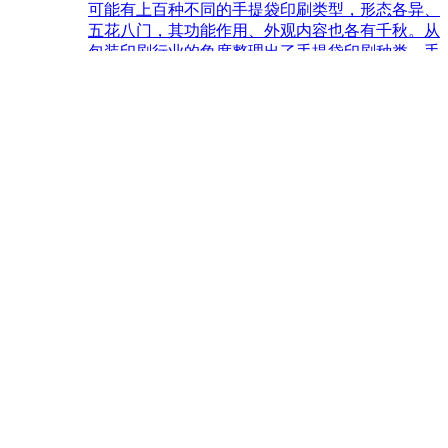
可能有上百种不同的手提袋印刷类型，形态各异、
五花八门，其功能作用、外观内容也各有千秋。从
包装印刷行业的角度整理出了手提袋印刷种类，手
提袋印刷按如下标准进行分类： 按材料的不同分
类： 1、白卡纸手提袋 白卡纸制作的手提袋是一种
最高档的手提袋，其特点是：白卡...
查看更多
东莞市臻彩印刷有限公司 版权所有
电话咨询
产品中心
公司位置
公司简介