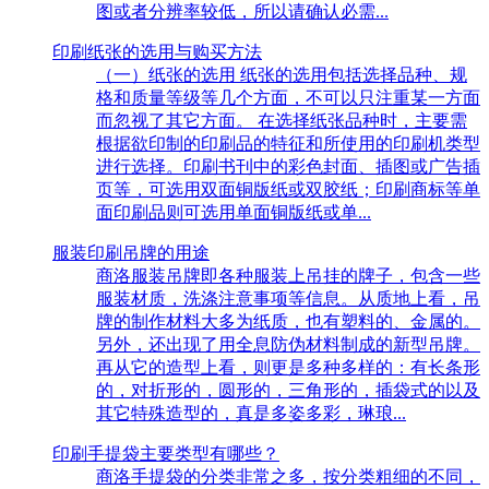
图或者分辨率较低，所以请确认必需...
印刷纸张的选用与购买方法
（一）纸张的选用 纸张的选用包括选择品种、规
格和质量等级等几个方面，不可以只注重某一方面
而忽视了其它方面。 在选择纸张品种时，主要需
根据欲印制的印刷品的特征和所使用的印刷机类型
进行选择。印刷书刊中的彩色封面、插图或广告插
页等，可选用双面铜版纸或双胶纸；印刷商标等单
面印刷品则可选用单面铜版纸或单...
服装印刷吊牌的用途
商洛服装吊牌即各种服装上吊挂的牌子，包含一些
服装材质，洗涤注意事项等信息。从质地上看，吊
牌的制作材料大多为纸质，也有塑料的、金属的。
另外，还出现了用全息防伪材料制成的新型吊牌。
再从它的造型上看，则更是多种多样的：有长条形
的，对折形的，圆形的，三角形的，插袋式的以及
其它特殊造型的，真是多姿多彩，琳琅...
印刷手提袋主要类型有哪些？
商洛手提袋的分类非常之多，按分类粗细的不同，