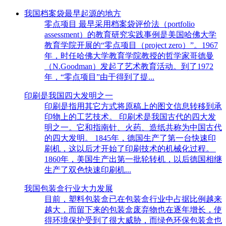
我国档案袋最早起源的地方
零点项目 最早采用档案袋评价法（portfolio
assessment）的教育研究实践事例是美国哈佛大学
教育学院开展的“零点项目（project zero）”。1967
年，时任哈佛大学教育学院教授的哲学家哥德曼
（N.Goodman）发起了艺术教育活动。到了1972
年，“零点项目”由于得到了提...
印刷是我国四大发明之一
印刷是指用其它方式将原稿上的图文信息转移到承
印物上的工艺技术。 印刷术是我国古代的四大发
明之一。它和指南针、火药、造纸共称为中国古代
的四大发明。 1845年，德国生产了第一台快速印
刷机，这以后才开始了印刷技术的机械化过程。
1860年，美国生产出第一批轮转机，以后德国相继
生产了双色快速印刷机...
我国包装盒行业大力发展
目前，塑料包装盒已在包装盒行业中占据比例越来
越大，而留下来的包装盒废弃物也在逐年增长，使
得环境保护受到了很大威胁，而绿色环保包装盒也