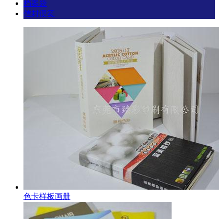
档案袋
信封便笺
色卡样板画册