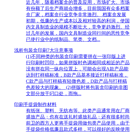
近几年，随着档案盒的普及应用，市场扩大。市场
有份额了后生产商就会增多，目前我国有众多档案
盒厂家，档案盒行业竞争非常激烈。 档案盒发展
初期，低廉的生产成本以及相对较高的利润，使国
内文具制造业的规模不断壮大，竞争更趋激烈。经
过几年的发展，国内文具制造业同行间的恶性竞争
已使行业中的纸制品、笔类、文档...
浅析包装盒印刷7大注意事项
(1)不同种类的包装盒印刷需要拼在一张印版上进
行印刷时凹印，如果拼版时色调相同或相近的产品
没有拼在同一纵向位置上，可能会出现A款产品能
达到打样稿标准，B款产品基本接近打样稿标准，
C款产品与打样稿有轻微色差，D款产品与打样稿
色差较大的现象。 (2)拼版时将包装盒印刷的非图
文部分放于叼口处，而拖...
印刷手提袋制作材料
有纸张、塑料、无纺布等。此类产品通常用在厂商
盛放产品；也有在送礼时盛放礼品；还有很多时尚
前卫的西方人更将手提袋用做包类产品使用，由于
手提袋价格低廉且款式多样，可以很好的反映使用