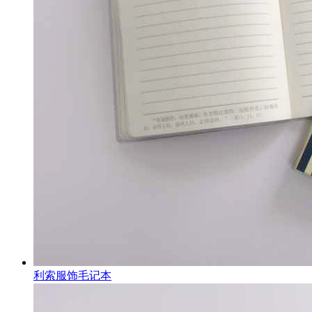
利索服饰毛记本