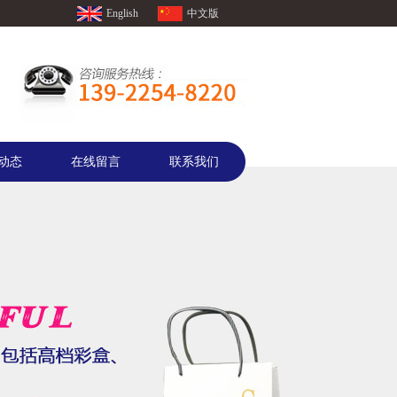
English
中文版
动态
在线留言
联系我们