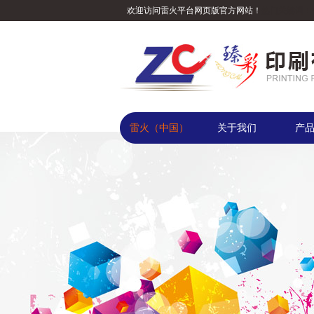
欢迎访问雷火平台网页版官方网站！
热门关键词：
雷火（中国）
关于我们
产