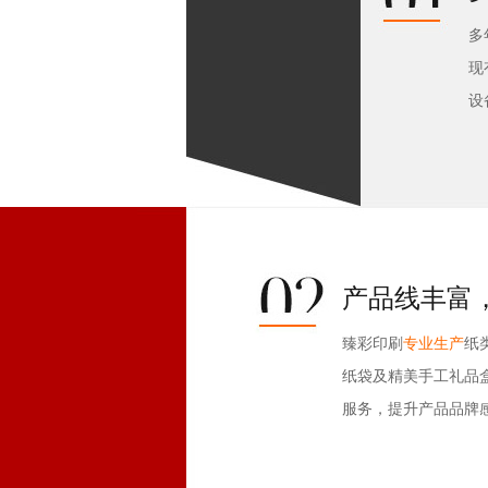
多
现
设
产品线丰富
臻彩印刷
专业生产
纸
纸袋及精美手工礼品
服务，提升产品品牌