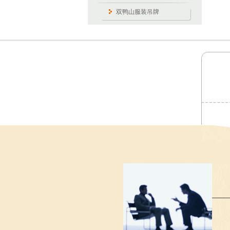
双鸭山服装吊牌