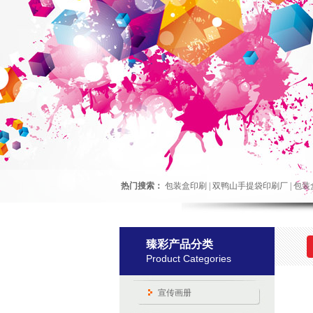
热门搜索：
包装盒印刷
|
双鸭山手提袋印刷厂
|
包装
臻彩产品分类
Product Categories
宣传画册