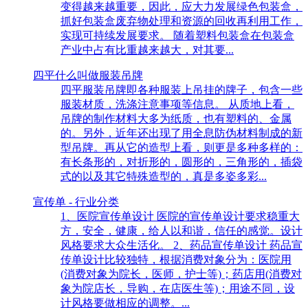
变得越来越重要，因此，应大力发展绿色包装盒，
抓好包装盒废弃物处理和资源的回收再利用工作，
实现可持续发展要求。 随着塑料包装盒在包装盒
产业中占有比重越来越大，对其要...
四平什么叫做服装吊牌
四平服装吊牌即各种服装上吊挂的牌子，包含一些
服装材质，洗涤注意事项等信息。 从质地上看，
吊牌的制作材料大多为纸质，也有塑料的、金属
的。另外，近年还出现了用全息防伪材料制成的新
型吊牌。再从它的造型上看，则更是多种多样的：
有长条形的，对折形的，圆形的，三角形的，插袋
式的以及其它特殊造型的，真是多姿多彩...
宣传单 - 行业分类
1、医院宣传单设计 医院的宣传单设计要求稳重大
方，安全，健康，给人以和谐，信任的感觉。设计
风格要求大众生活化。 2、药品宣传单设计 药品宣
传单设计比较独特，根据消费对象分为：医院用
(消费对象为院长，医师，护士等)；药店用(消费对
象为院店长，导购，在店医生等)；用途不同，设
计风格要做相应的调整。...