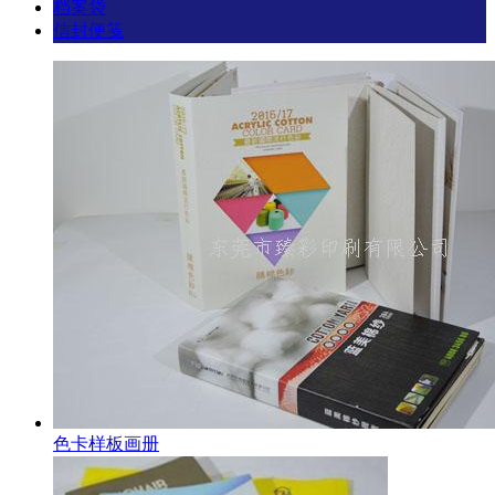
档案袋
信封便笺
色卡样板画册