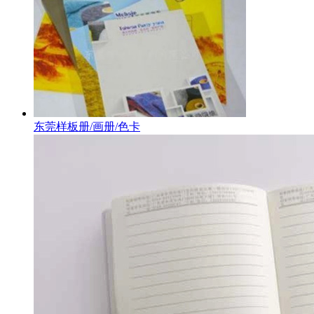
东莞样板册/画册/色卡