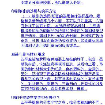
图或者分辨率较低，所以请确认必需...
印刷纸张的选用与购买方法
（一）纸张的选用 纸张的选用包括选择品种、规
格和质量等级等几个方面，不可以只注重某一方面
而忽视了其它方面。 在选择纸张品种时，主要需
根据欲印制的印刷品的特征和所使用的印刷机类型
进行选择。印刷书刊中的彩色封面、插图或广告插
页等，可选用双面铜版纸或双胶纸；印刷商标等单
面印刷品则可选用单面铜版纸或单...
服装印刷吊牌的用途
四平服装吊牌即各种服装上吊挂的牌子，包含一些
服装材质，洗涤注意事项等信息。从质地上看，吊
牌的制作材料大多为纸质，也有塑料的、金属的。
另外，还出现了用全息防伪材料制成的新型吊牌。
再从它的造型上看，则更是多种多样的：有长条形
的，对折形的，圆形的，三角形的，插袋式的以及
其它特殊造型的，真是多姿多彩，琳琅...
印刷手提袋主要类型有哪些？
四平手提袋的分类非常之多，按分类粗细的不同，