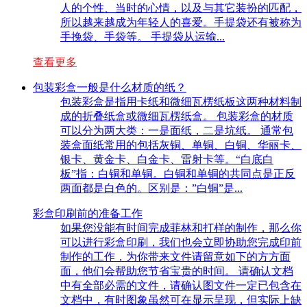
人的个性、当时的心情，以及与其它装扮的匹配，
所以越来越成为年轻人的喜爱。手提袋还有被称为
手挽袋、手袋等。 手提袋从运输...
查看更多
包装彩盒一般是什么材质的纸？
包装彩盒是指用卡纸和微细瓦楞纸板这两种材料制
成的折叠纸盒或微细瓦楞纸盒。 包装彩盒的材质
可以分为两大类：一是面纸，二是坑纸。 通常包
装盒面纸常用的包括灰铜、单铜、白铜、华丽卡、
银卡、黄金卡、白金卡、雷射卡等。“白底白
板”指：白铜和单铜。白铜和单铜的共同点是正反
两面都是白色的。区别是：”白铜”是...
彩盒印刷前的准备工作
如果您没能有时间完成菲林和打样的制作，那么你
可以进行彩盒印刷，我们也会立即协助您完成印前
制作的工作，为你带来文件请留意如下的方方面
面，他们会帮助您节省宝贵的时间。 请确认文档
中有全部必需的文件，请确认图文件一定已包含在
文档中，有时图象虽然可在显示呈现，但实际上缺