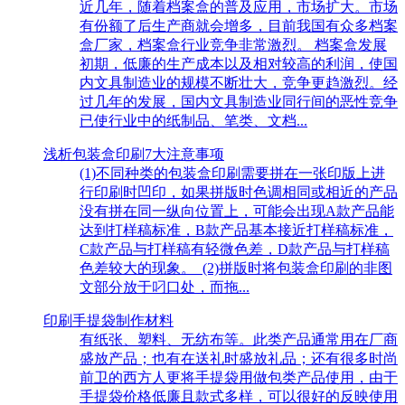
近几年，随着档案盒的普及应用，市场扩大。市场
有份额了后生产商就会增多，目前我国有众多档案
盒厂家，档案盒行业竞争非常激烈。 档案盒发展
初期，低廉的生产成本以及相对较高的利润，使国
内文具制造业的规模不断壮大，竞争更趋激烈。经
过几年的发展，国内文具制造业同行间的恶性竞争
已使行业中的纸制品、笔类、文档...
浅析包装盒印刷7大注意事项
(1)不同种类的包装盒印刷需要拼在一张印版上进
行印刷时凹印，如果拼版时色调相同或相近的产品
没有拼在同一纵向位置上，可能会出现A款产品能
达到打样稿标准，B款产品基本接近打样稿标准，
C款产品与打样稿有轻微色差，D款产品与打样稿
色差较大的现象。 (2)拼版时将包装盒印刷的非图
文部分放于叼口处，而拖...
印刷手提袋制作材料
有纸张、塑料、无纺布等。此类产品通常用在厂商
盛放产品；也有在送礼时盛放礼品；还有很多时尚
前卫的西方人更将手提袋用做包类产品使用，由于
手提袋价格低廉且款式多样，可以很好的反映使用