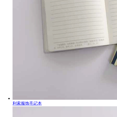
利索服饰毛记本