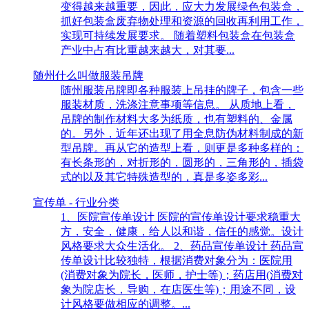
变得越来越重要，因此，应大力发展绿色包装盒，
抓好包装盒废弃物处理和资源的回收再利用工作，
实现可持续发展要求。 随着塑料包装盒在包装盒
产业中占有比重越来越大，对其要...
随州什么叫做服装吊牌
随州服装吊牌即各种服装上吊挂的牌子，包含一些
服装材质，洗涤注意事项等信息。 从质地上看，
吊牌的制作材料大多为纸质，也有塑料的、金属
的。另外，近年还出现了用全息防伪材料制成的新
型吊牌。再从它的造型上看，则更是多种多样的：
有长条形的，对折形的，圆形的，三角形的，插袋
式的以及其它特殊造型的，真是多姿多彩...
宣传单 - 行业分类
1、医院宣传单设计 医院的宣传单设计要求稳重大
方，安全，健康，给人以和谐，信任的感觉。设计
风格要求大众生活化。 2、药品宣传单设计 药品宣
传单设计比较独特，根据消费对象分为：医院用
(消费对象为院长，医师，护士等)；药店用(消费对
象为院店长，导购，在店医生等)；用途不同，设
计风格要做相应的调整。...