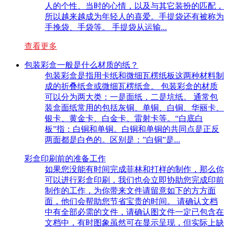
人的个性、当时的心情，以及与其它装扮的匹配，
所以越来越成为年轻人的喜爱。手提袋还有被称为
手挽袋、手袋等。 手提袋从运输...
查看更多
包装彩盒一般是什么材质的纸？
包装彩盒是指用卡纸和微细瓦楞纸板这两种材料制
成的折叠纸盒或微细瓦楞纸盒。 包装彩盒的材质
可以分为两大类：一是面纸，二是坑纸。 通常包
装盒面纸常用的包括灰铜、单铜、白铜、华丽卡、
银卡、黄金卡、白金卡、雷射卡等。“白底白
板”指：白铜和单铜。白铜和单铜的共同点是正反
两面都是白色的。区别是：”白铜”是...
彩盒印刷前的准备工作
如果您没能有时间完成菲林和打样的制作，那么你
可以进行彩盒印刷，我们也会立即协助您完成印前
制作的工作，为你带来文件请留意如下的方方面
面，他们会帮助您节省宝贵的时间。 请确认文档
中有全部必需的文件，请确认图文件一定已包含在
文档中，有时图象虽然可在显示呈现，但实际上缺