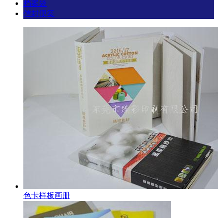
档案袋
信封便笺
色卡样板画册