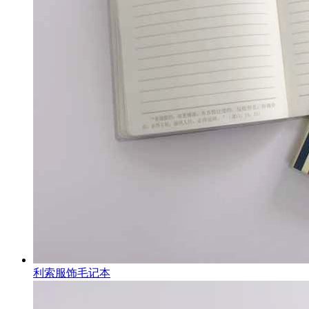
利索服饰毛记本