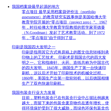
我国档案袋最早起源的地方
零点项目 最早采用档案袋评价法（portfolio
assessment）的教育研究实践事例是美国哈佛大学
教育学院开展的“零点项目（project zero）”。1967
年，时任哈佛大学教育学院教授的哲学家哥德曼
（N.Goodman）发起了艺术教育活动。到了1972
年，“零点项目”由于得到了提...
印刷是我国四大发明之一
印刷是指用其它方式将原稿上的图文信息转移到承
印物上的工艺技术。 印刷术是我国古代的四大发
明之一。它和指南针、火药、造纸共称为中国古代
的四大发明。 1845年，德国生产了第一台快速印
刷机，这以后才开始了印刷技术的机械化过程。
1860年，美国生产出第一批轮转机，以后德国相继
生产了双色快速印刷机...
我国包装盒行业大力发展
目前，塑料包装盒已在包装盒行业中占据比例越来
越大，而留下来的包装盒废弃物也在逐年增长，使
得环境保护受到了很大威胁，而绿色环保包装盒也