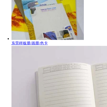
东莞样板册/画册/色卡