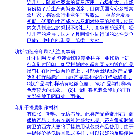
近几年，随着档案盒的普及应用，市场扩大。市场
有份额了后生产商就会增多，目前我国有众多档案
盒厂家，档案盒行业竞争非常激烈。 档案盒发展
初期，低廉的生产成本以及相对较高的利润，使国
内文具制造业的规模不断壮大，竞争更趋激烈。经
过几年的发展，国内文具制造业同行间的恶性竞争
已使行业中的纸制品、笔类、文档...
浅析包装盒印刷7大注意事项
(1)不同种类的包装盒印刷需要拼在一张印版上进
行印刷时凹印，如果拼版时色调相同或相近的产品
没有拼在同一纵向位置上，可能会出现A款产品能
达到打样稿标准，B款产品基本接近打样稿标准，
C款产品与打样稿有轻微色差，D款产品与打样稿
色差较大的现象。 (2)拼版时将包装盒印刷的非图
文部分放于叼口处，而拖...
印刷手提袋制作材料
有纸张、塑料、无纺布等。此类产品通常用在厂商
盛放产品；也有在送礼时盛放礼品；还有很多时尚
前卫的西方人更将手提袋用做包类产品使用，由于
手提袋价格低廉且款式多样，可以很好的反映使用