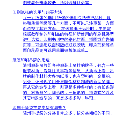
图或者分辨率较低，所以请确认必需...
印刷纸张的选用与购买方法
（一）纸张的选用 纸张的选用包括选择品种、规
格和质量等级等几个方面，不可以只注重某一方面
而忽视了其它方面。 在选择纸张品种时，主要需
根据欲印制的印刷品的特征和所使用的印刷机类型
进行选择。印刷书刊中的彩色封面、插图或广告插
页等，可选用双面铜版纸或双胶纸；印刷商标等单
面印刷品则可选用单面铜版纸或单...
服装印刷吊牌的用途
随州服装吊牌即各种服装上吊挂的牌子，包含一些
服装材质，洗涤注意事项等信息。从质地上看，吊
牌的制作材料大多为纸质，也有塑料的、金属的。
另外，还出现了用全息防伪材料制成的新型吊牌。
再从它的造型上看，则更是多种多样的：有长条形
的，对折形的，圆形的，三角形的，插袋式的以及
其它特殊造型的，真是多姿多彩，琳琅...
印刷手提袋主要类型有哪些？
随州手提袋的分类非常之多，按分类粗细的不同，