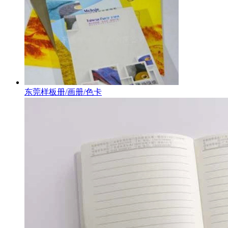
东莞样板册/画册/色卡