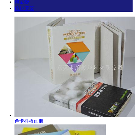
档案袋
信封便笺
色卡样板画册