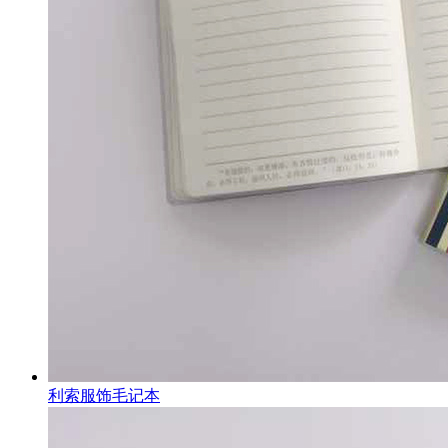
利索服饰毛记本