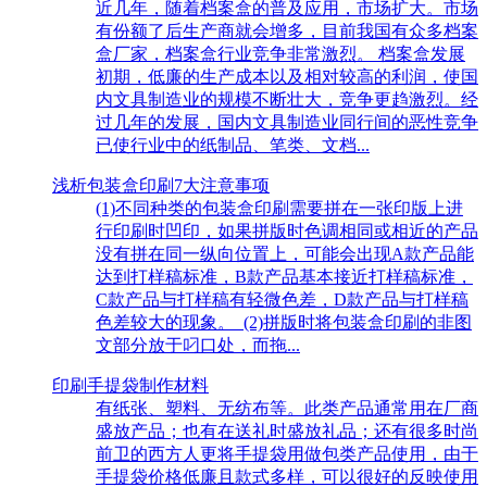
近几年，随着档案盒的普及应用，市场扩大。市场
有份额了后生产商就会增多，目前我国有众多档案
盒厂家，档案盒行业竞争非常激烈。 档案盒发展
初期，低廉的生产成本以及相对较高的利润，使国
内文具制造业的规模不断壮大，竞争更趋激烈。经
过几年的发展，国内文具制造业同行间的恶性竞争
已使行业中的纸制品、笔类、文档...
浅析包装盒印刷7大注意事项
(1)不同种类的包装盒印刷需要拼在一张印版上进
行印刷时凹印，如果拼版时色调相同或相近的产品
没有拼在同一纵向位置上，可能会出现A款产品能
达到打样稿标准，B款产品基本接近打样稿标准，
C款产品与打样稿有轻微色差，D款产品与打样稿
色差较大的现象。 (2)拼版时将包装盒印刷的非图
文部分放于叼口处，而拖...
印刷手提袋制作材料
有纸张、塑料、无纺布等。此类产品通常用在厂商
盛放产品；也有在送礼时盛放礼品；还有很多时尚
前卫的西方人更将手提袋用做包类产品使用，由于
手提袋价格低廉且款式多样，可以很好的反映使用