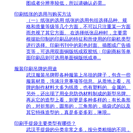
图或者分辨率较低，所以请确认必需...
印刷纸张的选用与购买方法
（一）纸张的选用 纸张的选用包括选择品种、规
格和质量等级等几个方面，不可以只注重某一方面
而忽视了其它方面。 在选择纸张品种时，主要需
根据欲印制的印刷品的特征和所使用的印刷机类型
进行选择。印刷书刊中的彩色封面、插图或广告插
页等，可选用双面铜版纸或双胶纸；印刷商标等单
面印刷品则可选用单面铜版纸或单...
服装印刷吊牌的用途
武汉服装吊牌即各种服装上吊挂的牌子，包含一些
服装材质，洗涤注意事项等信息。从质地上看，吊
牌的制作材料大多为纸质，也有塑料的、金属的。
另外，还出现了用全息防伪材料制成的新型吊牌。
再从它的造型上看，则更是多种多样的：有长条形
的，对折形的，圆形的，三角形的，插袋式的以及
其它特殊造型的，真是多姿多彩，琳琅...
印刷手提袋主要类型有哪些？
武汉手提袋的分类非常之多，按分类粗细的不同，