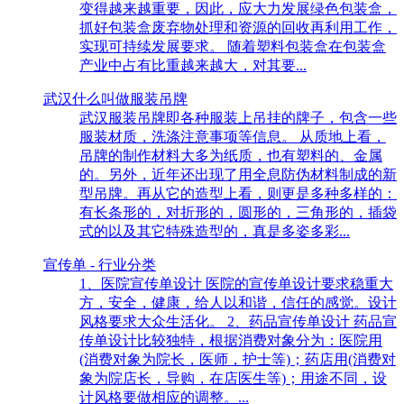
变得越来越重要，因此，应大力发展绿色包装盒，
抓好包装盒废弃物处理和资源的回收再利用工作，
实现可持续发展要求。 随着塑料包装盒在包装盒
产业中占有比重越来越大，对其要...
武汉什么叫做服装吊牌
武汉服装吊牌即各种服装上吊挂的牌子，包含一些
服装材质，洗涤注意事项等信息。 从质地上看，
吊牌的制作材料大多为纸质，也有塑料的、金属
的。另外，近年还出现了用全息防伪材料制成的新
型吊牌。再从它的造型上看，则更是多种多样的：
有长条形的，对折形的，圆形的，三角形的，插袋
式的以及其它特殊造型的，真是多姿多彩...
宣传单 - 行业分类
1、医院宣传单设计 医院的宣传单设计要求稳重大
方，安全，健康，给人以和谐，信任的感觉。设计
风格要求大众生活化。 2、药品宣传单设计 药品宣
传单设计比较独特，根据消费对象分为：医院用
(消费对象为院长，医师，护士等)；药店用(消费对
象为院店长，导购，在店医生等)；用途不同，设
计风格要做相应的调整。...