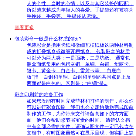
人的个性、当时的心情，以及与其它装扮的匹配，
所以越来越成为年轻人的喜爱。手提袋还有被称为
手挽袋、手袋等。 手提袋从运输...
查看更多
包装彩盒一般是什么材质的纸？
包装彩盒是指用卡纸和微细瓦楞纸板这两种材料制
成的折叠纸盒或微细瓦楞纸盒。 包装彩盒的材质
可以分为两大类：一是面纸，二是坑纸。 通常包
装盒面纸常用的包括灰铜、单铜、白铜、华丽卡、
银卡、黄金卡、白金卡、雷射卡等。“白底白
板”指：白铜和单铜。白铜和单铜的共同点是正反
两面都是白色的。区别是：”白铜”是...
彩盒印刷前的准备工作
如果您没能有时间完成菲林和打样的制作，那么你
可以进行彩盒印刷，我们也会立即协助您完成印前
制作的工作，为你带来文件请留意如下的方方面
面，他们会帮助您节省宝贵的时间。 请确认文档
中有全部必需的文件，请确认图文件一定已包含在
文档中，有时图象虽然可在显示呈现，但实际上缺