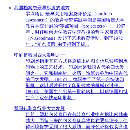
我国档案袋最早起源的地方
零点项目 最早采用档案袋评价法（portfolio
assessment）的教育研究实践事例是美国哈佛大学
教育学院开展的“零点项目（project zero）”。1967
年，时任哈佛大学教育学院教授的哲学家哥德曼
（N.Goodman）发起了艺术教育活动。到了1972
年，“零点项目”由于得到了提...
印刷是我国四大发明之一
印刷是指用其它方式将原稿上的图文信息转移到承
印物上的工艺技术。 印刷术是我国古代的四大发
明之一。它和指南针、火药、造纸共称为中国古代
的四大发明。 1845年，德国生产了第一台快速印
刷机，这以后才开始了印刷技术的机械化过程。
1860年，美国生产出第一批轮转机，以后德国相继
生产了双色快速印刷机...
我国包装盒行业大力发展
目前，塑料包装盒已在包装盒行业中占据比例越来
越大，而留下来的包装盒废弃物也在逐年增长，使
得环境保护受到了很大威胁，而绿色环保包装盒也