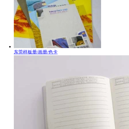
东莞样板册/画册/色卡