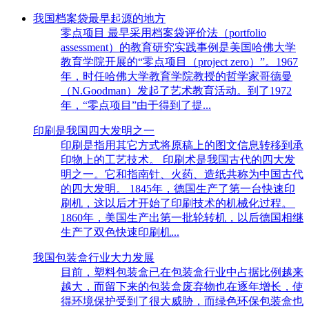
我国档案袋最早起源的地方
零点项目 最早采用档案袋评价法（portfolio
assessment）的教育研究实践事例是美国哈佛大学
教育学院开展的“零点项目（project zero）”。1967
年，时任哈佛大学教育学院教授的哲学家哥德曼
（N.Goodman）发起了艺术教育活动。到了1972
年，“零点项目”由于得到了提...
印刷是我国四大发明之一
印刷是指用其它方式将原稿上的图文信息转移到承
印物上的工艺技术。 印刷术是我国古代的四大发
明之一。它和指南针、火药、造纸共称为中国古代
的四大发明。 1845年，德国生产了第一台快速印
刷机，这以后才开始了印刷技术的机械化过程。
1860年，美国生产出第一批轮转机，以后德国相继
生产了双色快速印刷机...
我国包装盒行业大力发展
目前，塑料包装盒已在包装盒行业中占据比例越来
越大，而留下来的包装盒废弃物也在逐年增长，使
得环境保护受到了很大威胁，而绿色环保包装盒也