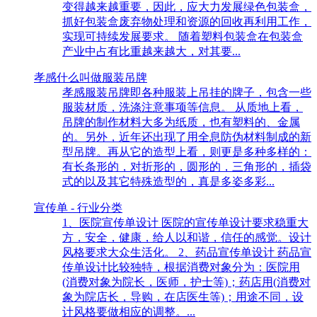
变得越来越重要，因此，应大力发展绿色包装盒，
抓好包装盒废弃物处理和资源的回收再利用工作，
实现可持续发展要求。 随着塑料包装盒在包装盒
产业中占有比重越来越大，对其要...
孝感什么叫做服装吊牌
孝感服装吊牌即各种服装上吊挂的牌子，包含一些
服装材质，洗涤注意事项等信息。 从质地上看，
吊牌的制作材料大多为纸质，也有塑料的、金属
的。另外，近年还出现了用全息防伪材料制成的新
型吊牌。再从它的造型上看，则更是多种多样的：
有长条形的，对折形的，圆形的，三角形的，插袋
式的以及其它特殊造型的，真是多姿多彩...
宣传单 - 行业分类
1、医院宣传单设计 医院的宣传单设计要求稳重大
方，安全，健康，给人以和谐，信任的感觉。设计
风格要求大众生活化。 2、药品宣传单设计 药品宣
传单设计比较独特，根据消费对象分为：医院用
(消费对象为院长，医师，护士等)；药店用(消费对
象为院店长，导购，在店医生等)；用途不同，设
计风格要做相应的调整。...