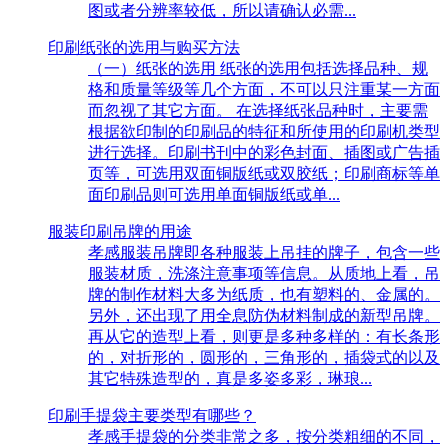
图或者分辨率较低，所以请确认必需...
印刷纸张的选用与购买方法
（一）纸张的选用 纸张的选用包括选择品种、规
格和质量等级等几个方面，不可以只注重某一方面
而忽视了其它方面。 在选择纸张品种时，主要需
根据欲印制的印刷品的特征和所使用的印刷机类型
进行选择。印刷书刊中的彩色封面、插图或广告插
页等，可选用双面铜版纸或双胶纸；印刷商标等单
面印刷品则可选用单面铜版纸或单...
服装印刷吊牌的用途
孝感服装吊牌即各种服装上吊挂的牌子，包含一些
服装材质，洗涤注意事项等信息。从质地上看，吊
牌的制作材料大多为纸质，也有塑料的、金属的。
另外，还出现了用全息防伪材料制成的新型吊牌。
再从它的造型上看，则更是多种多样的：有长条形
的，对折形的，圆形的，三角形的，插袋式的以及
其它特殊造型的，真是多姿多彩，琳琅...
印刷手提袋主要类型有哪些？
孝感手提袋的分类非常之多，按分类粗细的不同，