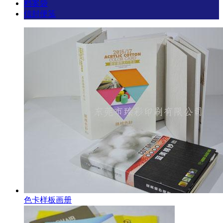
档案袋
信封便笺
色卡样板画册