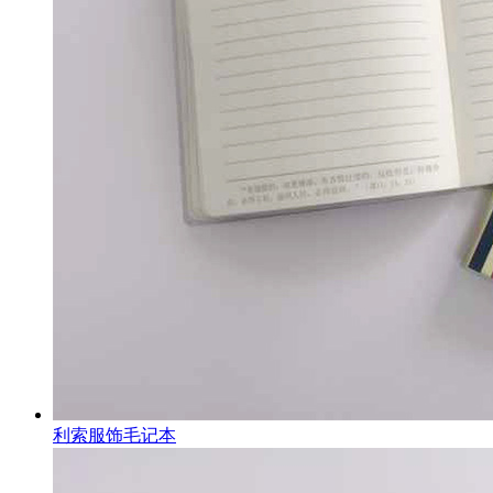
利索服饰毛记本