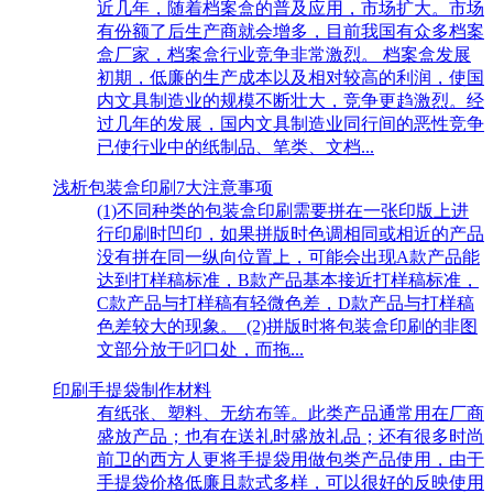
近几年，随着档案盒的普及应用，市场扩大。市场
有份额了后生产商就会增多，目前我国有众多档案
盒厂家，档案盒行业竞争非常激烈。 档案盒发展
初期，低廉的生产成本以及相对较高的利润，使国
内文具制造业的规模不断壮大，竞争更趋激烈。经
过几年的发展，国内文具制造业同行间的恶性竞争
已使行业中的纸制品、笔类、文档...
浅析包装盒印刷7大注意事项
(1)不同种类的包装盒印刷需要拼在一张印版上进
行印刷时凹印，如果拼版时色调相同或相近的产品
没有拼在同一纵向位置上，可能会出现A款产品能
达到打样稿标准，B款产品基本接近打样稿标准，
C款产品与打样稿有轻微色差，D款产品与打样稿
色差较大的现象。 (2)拼版时将包装盒印刷的非图
文部分放于叼口处，而拖...
印刷手提袋制作材料
有纸张、塑料、无纺布等。此类产品通常用在厂商
盛放产品；也有在送礼时盛放礼品；还有很多时尚
前卫的西方人更将手提袋用做包类产品使用，由于
手提袋价格低廉且款式多样，可以很好的反映使用