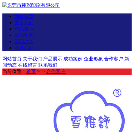
网站首页
关于我们
产品展示
成功案例
新闻动态
联系我们
网站首页
关于我们
产品展示
成功案例
企业形象
合作客户
新
闻动态
在线留言
联系我们
当前位置：
首页
> ->
合作客户