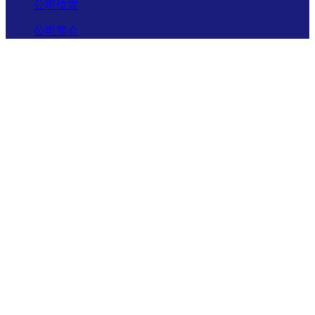
公司位置
公司简介