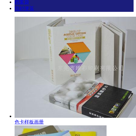
档案袋
信封便笺
色卡样板画册