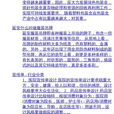
变得越来越重要，因此，应大力发展绿色包装盒，
抓好包装盒废弃物处理和资源的回收再利用工作，
实现可持续发展要求。 随着塑料包装盒在包装盒
产业中占有比重越来越大，对其要...
延安什么叫做服装吊牌
延安服装吊牌即各种服装上吊挂的牌子，包含一些
服装材质，洗涤注意事项等信息。 从质地上看，
吊牌的制作材料大多为纸质，也有塑料的、金属
的。另外，近年还出现了用全息防伪材料制成的新
型吊牌。再从它的造型上看，则更是多种多样的：
有长条形的，对折形的，圆形的，三角形的，插袋
式的以及其它特殊造型的，真是多姿多彩...
宣传单 - 行业分类
1、医院宣传单设计 医院的宣传单设计要求稳重大
方，安全，健康，给人以和谐，信任的感觉。设计
风格要求大众生活化。 2、药品宣传单设计 药品宣
传单设计比较独特，根据消费对象分为：医院用
(消费对象为院长，医师，护士等)；药店用(消费对
象为院店长，导购，在店医生等)；用途不同，设
计风格要做相应的调整。...