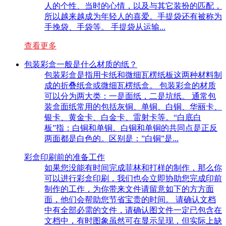
人的个性、当时的心情，以及与其它装扮的匹配，
所以越来越成为年轻人的喜爱。手提袋还有被称为
手挽袋、手袋等。 手提袋从运输...
查看更多
包装彩盒一般是什么材质的纸？
包装彩盒是指用卡纸和微细瓦楞纸板这两种材料制
成的折叠纸盒或微细瓦楞纸盒。 包装彩盒的材质
可以分为两大类：一是面纸，二是坑纸。 通常包
装盒面纸常用的包括灰铜、单铜、白铜、华丽卡、
银卡、黄金卡、白金卡、雷射卡等。“白底白
板”指：白铜和单铜。白铜和单铜的共同点是正反
两面都是白色的。区别是：”白铜”是...
彩盒印刷前的准备工作
如果您没能有时间完成菲林和打样的制作，那么你
可以进行彩盒印刷，我们也会立即协助您完成印前
制作的工作，为你带来文件请留意如下的方方面
面，他们会帮助您节省宝贵的时间。 请确认文档
中有全部必需的文件，请确认图文件一定已包含在
文档中，有时图象虽然可在显示呈现，但实际上缺