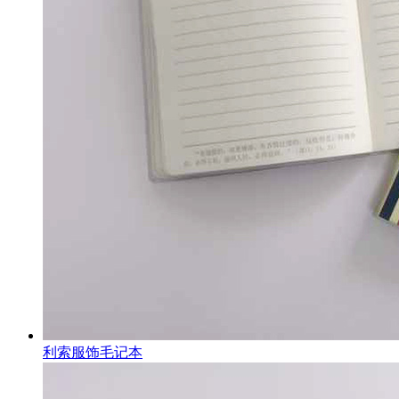
利索服饰毛记本