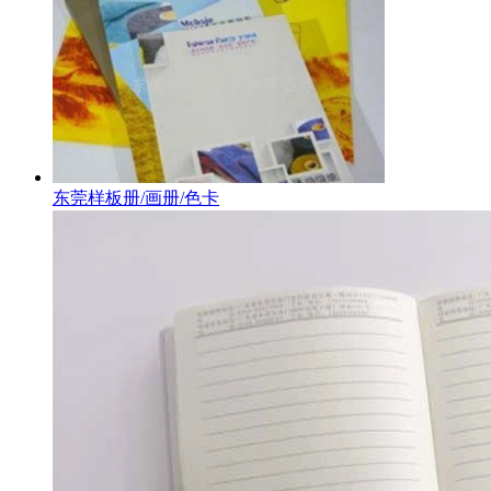
东莞样板册/画册/色卡