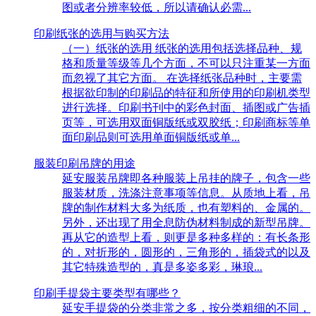
图或者分辨率较低，所以请确认必需...
印刷纸张的选用与购买方法
（一）纸张的选用 纸张的选用包括选择品种、规
格和质量等级等几个方面，不可以只注重某一方面
而忽视了其它方面。 在选择纸张品种时，主要需
根据欲印制的印刷品的特征和所使用的印刷机类型
进行选择。印刷书刊中的彩色封面、插图或广告插
页等，可选用双面铜版纸或双胶纸；印刷商标等单
面印刷品则可选用单面铜版纸或单...
服装印刷吊牌的用途
延安服装吊牌即各种服装上吊挂的牌子，包含一些
服装材质，洗涤注意事项等信息。从质地上看，吊
牌的制作材料大多为纸质，也有塑料的、金属的。
另外，还出现了用全息防伪材料制成的新型吊牌。
再从它的造型上看，则更是多种多样的：有长条形
的，对折形的，圆形的，三角形的，插袋式的以及
其它特殊造型的，真是多姿多彩，琳琅...
印刷手提袋主要类型有哪些？
延安手提袋的分类非常之多，按分类粗细的不同，