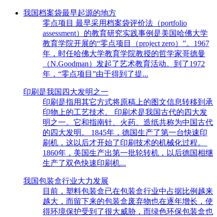
我国档案袋最早起源的地方
零点项目 最早采用档案袋评价法（portfolio
assessment）的教育研究实践事例是美国哈佛大学
教育学院开展的“零点项目（project zero）”。1967
年，时任哈佛大学教育学院教授的哲学家哥德曼
（N.Goodman）发起了艺术教育活动。到了1972
年，“零点项目”由于得到了提...
印刷是我国四大发明之一
印刷是指用其它方式将原稿上的图文信息转移到承
印物上的工艺技术。 印刷术是我国古代的四大发
明之一。它和指南针、火药、造纸共称为中国古代
的四大发明。 1845年，德国生产了第一台快速印
刷机，这以后才开始了印刷技术的机械化过程。
1860年，美国生产出第一批轮转机，以后德国相继
生产了双色快速印刷机...
我国包装盒行业大力发展
目前，塑料包装盒已在包装盒行业中占据比例越来
越大，而留下来的包装盒废弃物也在逐年增长，使
得环境保护受到了很大威胁，而绿色环保包装盒也