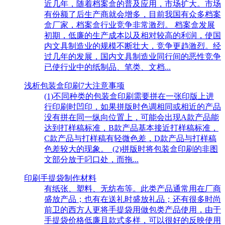
近几年，随着档案盒的普及应用，市场扩大。市场
有份额了后生产商就会增多，目前我国有众多档案
盒厂家，档案盒行业竞争非常激烈。 档案盒发展
初期，低廉的生产成本以及相对较高的利润，使国
内文具制造业的规模不断壮大，竞争更趋激烈。经
过几年的发展，国内文具制造业同行间的恶性竞争
已使行业中的纸制品、笔类、文档...
浅析包装盒印刷7大注意事项
(1)不同种类的包装盒印刷需要拼在一张印版上进
行印刷时凹印，如果拼版时色调相同或相近的产品
没有拼在同一纵向位置上，可能会出现A款产品能
达到打样稿标准，B款产品基本接近打样稿标准，
C款产品与打样稿有轻微色差，D款产品与打样稿
色差较大的现象。 (2)拼版时将包装盒印刷的非图
文部分放于叼口处，而拖...
印刷手提袋制作材料
有纸张、塑料、无纺布等。此类产品通常用在厂商
盛放产品；也有在送礼时盛放礼品；还有很多时尚
前卫的西方人更将手提袋用做包类产品使用，由于
手提袋价格低廉且款式多样，可以很好的反映使用