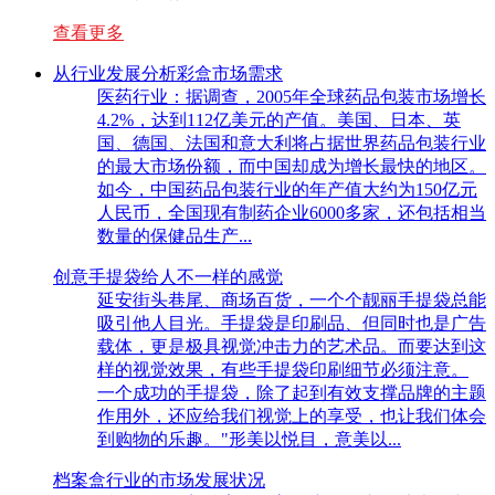
查看更多
从行业发展分析彩盒市场需求
医药行业：据调查，2005年全球药品包装市场增长
4.2%，达到112亿美元的产值。美国、日本、英
国、德国、法国和意大利将占据世界药品包装行业
的最大市场份额，而中国却成为增长最快的地区。
如今，中国药品包装行业的年产值大约为150亿元
人民币，全国现有制药企业6000多家，还包括相当
数量的保健品生产...
创意手提袋给人不一样的感觉
延安街头巷尾、商场百货，一个个靓丽手提袋总能
吸引他人目光。手提袋是印刷品、但同时也是广告
载体，更是极具视觉冲击力的艺术品。而要达到这
样的视觉效果，有些手提袋印刷细节必须注意。
一个成功的手提袋，除了起到有效支撑品牌的主题
作用外，还应给我们视觉上的享受，也让我们体会
到购物的乐趣。"形美以悦目，意美以...
档案盒行业的市场发展状况